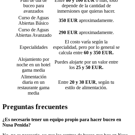
Plan de día de
Entre
80 y 100 EUR
o más, todo
buceo para
depende de la cantidad de
avanzados
inmersiones que quieras hacer.
Curso de Aguas
350 EUR
aproximadamente.
Abiertas Básico
Curso de Aguas
290 EUR
aproximadamente.
Abiertas Avanzado
El costo varía según la
Especialidades
especialidad, pero por lo general se
calcula entre
60 y 350 EUR.
Alojamiento por
Puedes alojarte por un valor entre
noche en un hotel
los
25 y 50 EUR.
gama media
Alimentación
diaria en un
Entre
20 y 30 EUR
, según tu
restaurante gama
estilo de alimentación.
media
Preguntas frecuentes
¿Es necesario tener un equipo propio para hacer buceo en
Nusa Penida?