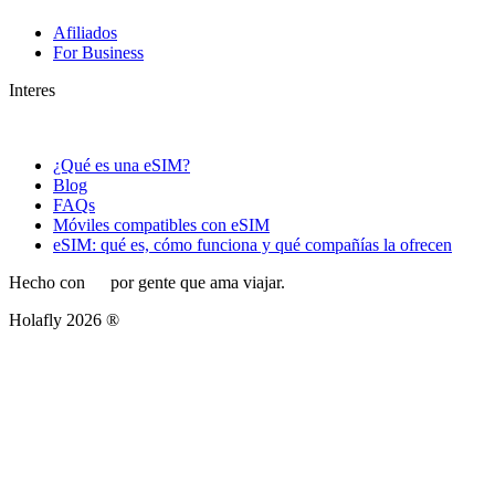
Afiliados
For Business
Interes
¿Qué es una eSIM?
Blog
FAQs
Móviles compatibles con eSIM
eSIM: qué es, cómo funciona y qué compañías la ofrecen
Hecho con
por gente que ama viajar.
Holafly 2026 ®