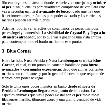
Sin embargo, es un área en donde se suele ver entre
julio y octubre
al pez luna
, el cual es particularmente complicado de ver. Para esto
vas a necesitar
un nivel avanzado de buceo,
dado que hay que
hacer inmersiones profundas para poder avistarlo y las corrientes
marinas pueden ser más fuertes.
Además, podrás ver arrecifes de coral llenos de peces mariposa,
peces ángel y bannerfish.
La visibilidad de Crystal Bay llega a los
40 metros alrededor,
por lo que vas a gozar de una vista amplia
para contemplar todo el fondo marino de este punto.
3. Blue Corner
Entre las islas
Nusa Penida y Nusa Lembongan se ubica Blue
Corner
, el cual, es un punto únicamente habilitado para
buzos
avanzados y con amplia experiencia
, dado que allí las corrientes
marinas son cambiantes y por lo general fuertes, lo que requiere de
técnica para poder navegar.
Solo te toma unos pocos minutos en barco
desde el norte de
Penida o Lembongan llegar a este punto
de inmersión. Las
especies animales que vas a poder avistar son el
pez
mola mola
,
tiburones
martillo, tiburones zorro y una gran diversidad de vida
marina.