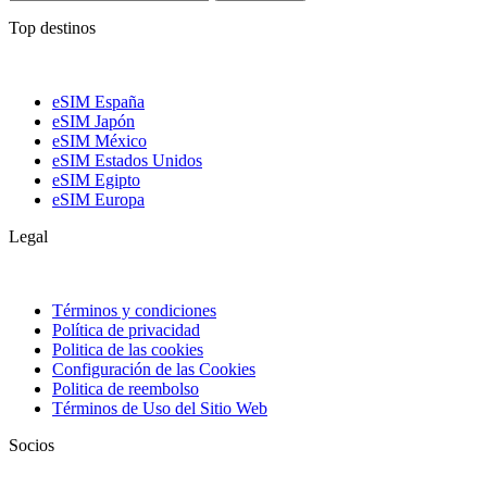
Top destinos
eSIM España
eSIM Japón
eSIM México
eSIM Estados Unidos
eSIM Egipto
eSIM Europa
Legal
Términos y condiciones
Política de privacidad
Politica de las cookies
Configuración de las Cookies
Politica de reembolso
Términos de Uso del Sitio Web
Socios