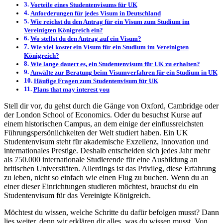
Vorteile eines Studentenvisums für UK
Anforderungen für jedes Visum in Deutschland
Wie reichst du den Antrag für ein Visum zum Studium im
Vereinigten Königreich ein?
Wo stellst du den Antrag auf ein Visum?
Wie viel kostet ein Visum für ein Studium im Vereinigten
Königreich?
Wie lange dauert es, ein Studentenvisum für UK zu erhalten?
Anwälte zur Beratung beim Visumverfahren für ein Studium in UK
Häufige Fragen zum Studentenvisum für UK
Plans that may interest you
Stell dir vor, du gehst durch die Gänge von Oxford, Cambridge oder
der London School of Economics. Oder du besuchst Kurse auf
einem historischen Campus, an dem einige der einflussreichsten
Führungspersönlichkeiten der Welt studiert haben. Ein UK
Studentenvisum steht für akademische Exzellenz, Innovation und
internationales Prestige. Deshalb entscheiden sich jedes Jahr mehr
als 750.000 internationale Studierende für eine Ausbildung an
britischen Universitäten. Allerdings ist das Privileg, diese Erfahrung
zu leben, nicht so einfach wie einen Flug zu buchen. Wenn du an
einer dieser Einrichtungen studieren möchtest, brauchst du ein
Studentenvisum für das Vereinigte Königreich.
Möchtest du wissen, welche Schritte du dafür befolgen musst? Dann
lies weiter, denn wir erklären dir alles, was du wissen musst. Von