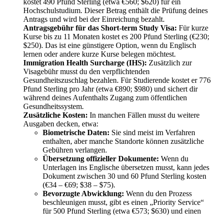
kostet 490 Pfund Sterling (etwa €560; $620) für ein
Hochschulstudium. Dieser Betrag enthält die Prüfung deines
Antrags und wird bei der Einreichung bezahlt.
Antragsgebühr für das Short-term Study Visa:
Für kurze
Kurse bis zu 11 Monaten kostet es 200 Pfund Sterling (€230;
$250). Das ist eine günstigere Option, wenn du Englisch
lernen oder andere kurze Kurse belegen möchtest.
Immigration Health Surcharge (IHS):
Zusätzlich zur
Visagebühr musst du den verpflichtenden
Gesundheitszuschlag bezahlen. Für Studierende kostet er 776
Pfund Sterling pro Jahr (etwa €890; $980) und sichert dir
während deines Aufenthalts Zugang zum öffentlichen
Gesundheitssystem.
Zusätzliche Kosten:
In manchen Fällen musst du weitere
Ausgaben decken, etwa:
Biometrische Daten:
Sie sind meist im Verfahren
enthalten, aber manche Standorte können zusätzliche
Gebühren verlangen.
Übersetzung offizieller Dokumente:
Wenn du
Unterlagen ins Englische übersetzen musst, kann jedes
Dokument zwischen 30 und 60 Pfund Sterling kosten
(€34 – €69; $38 – $75).
Bevorzugte Abwicklung:
Wenn du den Prozess
beschleunigen musst, gibt es einen „Priority Service“
für 500 Pfund Sterling (etwa €573; $630) und einen