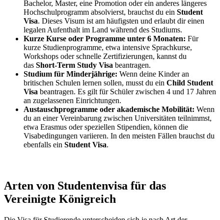
Bachelor, Master, eine Promotion oder ein anderes längeres
Hochschulprogramm absolvierst, brauchst du ein
Student
Visa
. Dieses Visum ist am häufigsten und erlaubt dir einen
legalen Aufenthalt im Land während des Studiums.
Kurze Kurse oder Programme unter 6 Monaten:
Für
kurze Studienprogramme, etwa intensive Sprachkurse,
Workshops oder schnelle Zertifizierungen, kannst du
das
Short-Term Study Visa
beantragen.
Studium für Minderjährige:
Wenn deine Kinder an
britischen Schulen lernen sollen, musst du ein
Child Student
Visa
beantragen.
Es gilt für Schüler zwischen 4 und 17 Jahren
an zugelassenen Einrichtungen.
Austauschprogramme oder akademische Mobilität:
Wenn
du an einer Vereinbarung zwischen Universitäten teilnimmst,
etwa Erasmus oder speziellen Stipendien, können die
Visabedingungen variieren. In den meisten Fällen brauchst du
ebenfalls ein
Student Visa
.
Arten von Studentenvisa für das
Vereinigte Königreich
Die Visa für Studierende unterscheiden sich je nach Art der