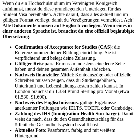
Wenn du ein Hochschulstudium im Vereinigten Königreich
aufnimmst, musst du diese grundlegenden Unterlagen für das
Student Visa bereithalten. Achte darauf, dass alles aktuell und im
gültigen Format vorliegt, damit du Verzögerungen vermeidest. Ach!
Alle Dokumente müssen auf Englisch vorliegen. Wenn eines in
einer anderen Sprache ist, brauchst du eine offiziell beglaubigte
Übersetzung
.
Confirmation of Acceptance for Studies (CAS)
: die
Referenznummer deiner Bildungseinrichtung. Sie ist
verpflichtend und belegt deine Zulassung.
Gültiger Reisepass
: Er muss mindestens eine leere Seite
haben und deinen gesamten Aufenthalt abdecken.
Nachweis finanzieller Mittel
: Kontoauszüge oder offizielle
Schreiben müssen zeigen, dass du Studiengebühren,
Unterkunft und Lebenshaltungskosten zahlen kannst. In
London brauchst du 1.334 Pfund Sterling pro Monat (etwa
€1.530; $1.690).
Nachweis des Englischniveaus
: gültige Ergebnisse
anerkannter Prüfungen wie IELTS, TOEFL oder Cambridge.
Zahlung des IHS (Immigration Health Surcharge)
: Damit
weist du nach, dass du den Gesundheitszuschlag für das
öffentliche Gesundheitssystem bezahlt hast.
Aktuelles Foto
: Passformat, farbig und mit weißem
Hintergrund.