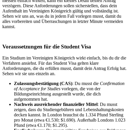
meisten einfach wirken, kann ein kleines Detail deinen Antrag
verzögern. Diese Anforderungen sollen sicherstellen, dass dein
Aufenthalt im Vereinigten Königreich gültig und vollständig ist.
Sehen wir uns an, was du in jedem Fall vorlegen musst, damit du
alles vorbereiten und Überraschungen in letzter Minute vermeiden
kannst.
Voraussetzungen für die Student Visa
Ein Studium im Vereinigten Königreich wirkt einfach, bis du dir die
Verfahren ansiehst. Für das Student Visa gelten klare
Anforderungen, die du erfüllen musst, damit dein Antrag Erfolg hat.
Sehen wir sie uns einzeln an.
Zulassungsbestätigung (CAS)
: Du musst die
Confirmation
of Acceptance for Studies
vorlegen, die von der
Bildungseinrichtung ausgestellt wurde, die dich
aufgenommen hat.
Nachweis ausreichender finanzieller Mittel
: Du musst
zeigen, dass du Studiengebühren und Lebenshaltungskosten
decken kannst. In London brauchst du 1.334 Pfund Sterling
pro Monat (etwa €1.530; $1.690). Außerhalb Londons 1.023
Pfund (etwa €1.170; $1.295).