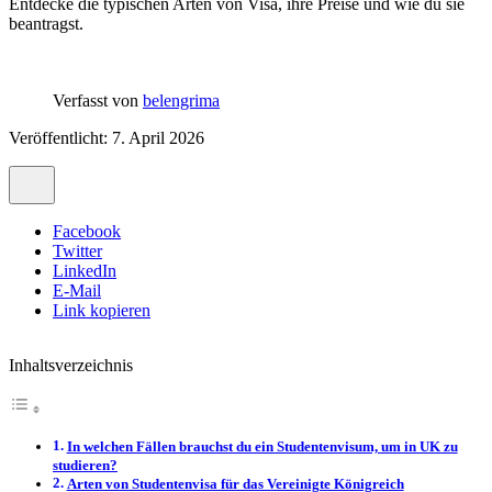
Entdecke die typischen Arten von Visa, ihre Preise und wie du sie
beantragst.
Verfasst von
belengrima
Veröffentlicht: 7. April 2026
Facebook
Twitter
LinkedIn
E-Mail
Link kopieren
Inhaltsverzeichnis
In welchen Fällen brauchst du ein Studentenvisum, um in UK zu
studieren?
Arten von Studentenvisa für das Vereinigte Königreich