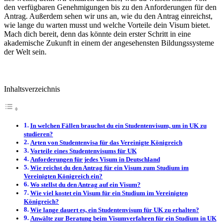
den verfügbaren Genehmigungen bis zu den Anforderungen für den
Antrag. Außerdem sehen wir uns an, wie du den Antrag einreichst,
wie lange du warten musst und welche Vorteile dein Visum bietet.
Mach dich bereit, denn das könnte dein erster Schritt in eine
akademische Zukunft in einem der angesehensten Bildungssysteme
der Welt sein.
Inhaltsverzeichnis
In welchen Fällen brauchst du ein Studentenvisum, um in UK zu
studieren?
Arten von Studentenvisa für das Vereinigte Königreich
Vorteile eines Studentenvisums für UK
Anforderungen für jedes Visum in Deutschland
Wie reichst du den Antrag für ein Visum zum Studium im
Vereinigten Königreich ein?
Wo stellst du den Antrag auf ein Visum?
Wie viel kostet ein Visum für ein Studium im Vereinigten
Königreich?
Wie lange dauert es, ein Studentenvisum für UK zu erhalten?
Anwälte zur Beratung beim Visumverfahren für ein Studium in UK