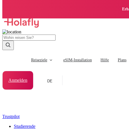
Erh
Reiseziele
eSIM-Installation
Hilfe
Plans
Anmelden
DE
Trustpilot
Studierende