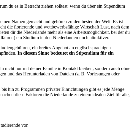
warum du es in Betracht ziehen solltest, wenn du über ein Stipendium
 einen Namen gemacht und gehören zu den besten der Welt. Es ist
acht die florierende und wettbewerbsfähige Wirtschaft Lust, nach dem
ten dir die Niederlande mehr als eine Arbeitsmöglichkeit, bei der du
fahren) ein Studium in den Niederlanden noch attraktiver.
Studiengebühren, ein breites Angebot an englischsprachigen
empfinden.
In diesem Sinne bedeutet ein Stipendium für ein
du nicht nur mit deiner Familie in Kontakt bleiben, sondern auch ohne
ngen und das Herunterladen von Dateien (z. B. Vorlesungen oder
n bis hin zu Programmen privater Einrichtungen gibt es jede Menge
achen diese Faktoren die Niederlande zu einem idealen Ziel für alle,
Studierende vor.