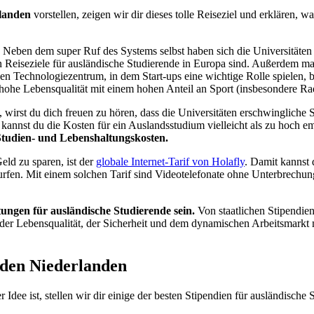
rlanden
vorstellen, zeigen wir dir dieses tolle Reiseziel und erklären, 
. Neben dem super Ruf des Systems selbst haben sich die Universitäten
en Reiseziele für ausländische Studierende in Europa sind. Außerdem m
Technologiezentrum, in dem Start-ups eine wichtige Rolle spielen, bie
ohe Lebensqualität mit einem hohen Anteil an Sport (insbesondere Rad
 wirst du dich freuen zu hören, dass die Universitäten erschwingliche 
kannst du die Kosten für ein Auslandsstudium vielleicht als zu hoch 
Studien- und Lebenshaltungskosten.
ld zu sparen, ist der
globale Internet-Tarif von Holafly
. Damit kannst 
urfen. Mit einem solchen Tarif sind Videotelefonate ohne Unterbrechu
ungen für ausländische Studierende sein.
Von staatlichen Stipendie
der Lebensqualität, der Sicherheit und dem dynamischen Arbeitsmarkt m
n den Niederlanden
dee ist, stellen wir dir einige der besten Stipendien für ausländische 