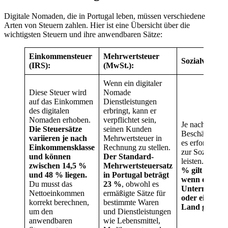
Digitale Nomaden, die in Portugal leben, müssen verschiedene
Arten von Steuern zahlen. Hier ist eine Übersicht über die
wichtigsten Steuern und ihre anwendbaren Sätze:
Einkommensteuer
Mehrwertsteuer
Sozialversich
(IRS):
(MwSt.):
Wenn ein digitaler
Diese Steuer wird
Nomade
auf das Einkommen
Dienstleistungen
des digitalen
erbringt, kann er
Nomaden erhoben.
verpflichtet sein,
Je nach
Die Steuersätze
seinen Kunden
Beschäftigung
variieren je nach
Mehrwertsteuer in
es erforderlich
Einkommensklasse
Rechnung zu stellen.
zur Sozialvers
und können
Der Standard-
leisten.
Dieser
zwischen 14,5 %
Mehrwertsteuersatz
% gilt insbes
und 48 % liegen.
in Portugal beträgt
wenn du für e
Du musst das
23 %
, obwohl es
Unternehmen 
Nettoeinkommen
ermäßigte Sätze für
oder ein Unt
korrekt berechnen,
bestimmte Waren
Land gründes
um den
und Dienstleistungen
anwendbaren
wie Lebensmittel,