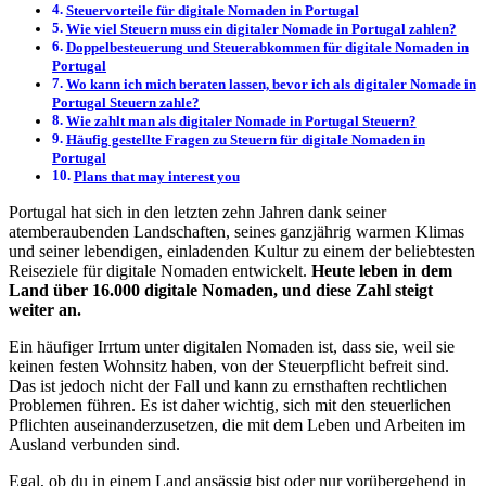
Steuervorteile für digitale Nomaden in Portugal
Wie viel Steuern muss ein digitaler Nomade in Portugal zahlen?
Doppelbesteuerung und Steuerabkommen für digitale Nomaden in
Portugal
Wo kann ich mich beraten lassen, bevor ich als digitaler Nomade in
Portugal Steuern zahle?
Wie zahlt man als digitaler Nomade in Portugal Steuern?
Häufig gestellte Fragen zu Steuern für digitale Nomaden in
Portugal
Plans that may interest you
Portugal hat sich in den letzten zehn Jahren dank seiner
atemberaubenden Landschaften, seines ganzjährig warmen Klimas
und seiner lebendigen, einladenden Kultur zu einem der beliebtesten
Reiseziele für digitale Nomaden entwickelt.
Heute leben in dem
Land über 16.000 digitale Nomaden, und diese Zahl steigt
weiter an.
Ein häufiger Irrtum unter digitalen Nomaden ist, dass sie, weil sie
keinen festen Wohnsitz haben, von der Steuerpflicht befreit sind.
Das ist jedoch nicht der Fall und kann zu ernsthaften rechtlichen
Problemen führen. Es ist daher wichtig, sich mit den steuerlichen
Pflichten auseinanderzusetzen, die mit dem Leben und Arbeiten im
Ausland verbunden sind.
Egal, ob du in einem Land ansässig bist oder nur vorübergehend in