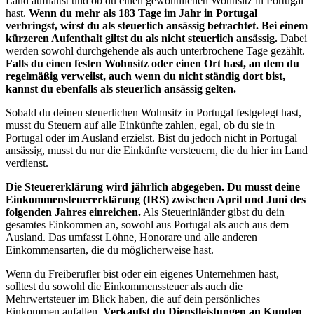
Land aufhältst und ob du einen gewöhnlichen Wohnsitz in Portugal
hast.
Wenn du mehr als 183 Tage im Jahr in Portugal
verbringst, wirst du als steuerlich ansässig betrachtet. Bei einem
kürzeren Aufenthalt giltst du als nicht steuerlich ansässig.
Dabei
werden sowohl durchgehende als auch unterbrochene Tage gezählt.
Falls du einen festen Wohnsitz oder einen Ort hast, an dem du
regelmäßig verweilst, auch wenn du nicht ständig dort bist,
kannst du ebenfalls als steuerlich ansässig gelten.
Sobald du deinen steuerlichen Wohnsitz in Portugal festgelegt hast,
musst du Steuern auf alle Einkünfte zahlen, egal, ob du sie in
Portugal oder im Ausland erzielst. Bist du jedoch nicht in Portugal
ansässig, musst du nur die Einkünfte versteuern, die du hier im Land
verdienst.
Die Steuererklärung wird jährlich abgegeben. Du musst deine
Einkommensteuererklärung (IRS) zwischen April und Juni des
folgenden Jahres einreichen.
Als Steuerinländer gibst du dein
gesamtes Einkommen an, sowohl aus Portugal als auch aus dem
Ausland. Das umfasst Löhne, Honorare und alle anderen
Einkommensarten, die du möglicherweise hast.
Wenn du Freiberufler bist oder ein eigenes Unternehmen hast,
solltest du sowohl die Einkommenssteuer als auch die
Mehrwertsteuer im Blick haben, die auf dein persönliches
Einkommen anfallen.
Verkaufst du Dienstleistungen an Kunden