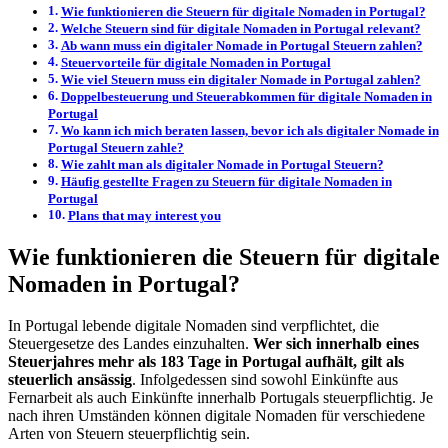
Wie funktionieren die Steuern für digitale Nomaden in Portugal?
Welche Steuern sind für digitale Nomaden in Portugal relevant?
Ab wann muss ein digitaler Nomade in Portugal Steuern zahlen?
Steuervorteile für digitale Nomaden in Portugal
Wie viel Steuern muss ein digitaler Nomade in Portugal zahlen?
Doppelbesteuerung und Steuerabkommen für digitale Nomaden in
Portugal
Wo kann ich mich beraten lassen, bevor ich als digitaler Nomade in
Portugal Steuern zahle?
Wie zahlt man als digitaler Nomade in Portugal Steuern?
Häufig gestellte Fragen zu Steuern für digitale Nomaden in
Portugal
Plans that may interest you
Wie funktionieren die Steuern für digitale
Nomaden in Portugal?
In Portugal lebende digitale Nomaden sind verpflichtet, die
Steuergesetze des Landes einzuhalten.
Wer sich innerhalb eines
Steuerjahres mehr als 183 Tage in Portugal aufhält, gilt als
steuerlich ansässig
. Infolgedessen sind sowohl Einkünfte aus
Fernarbeit als auch Einkünfte innerhalb Portugals steuerpflichtig. Je
nach ihren Umständen können digitale Nomaden für verschiedene
Arten von Steuern steuerpflichtig sein.