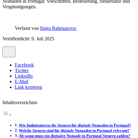
Nomaden in Portugal: Vorschriften, Besteuerung, Steuersätze und
Vergünstigungen.
Verfasst von
Hajra Rahmanovic
Veröffentlicht: 9. Juli 2025
Facebook
Twitter
LinkedIn
E-Mail
Link kopieren
Inhaltsverzeichnis
Wie funktionieren die Steuern für digitale Nomaden in Portugal?
Welche Steuern sind für digitale Nomaden in Portugal relevant?
Ab wann muss ein digitaler Nomade in Portugal Steuern zahlen?