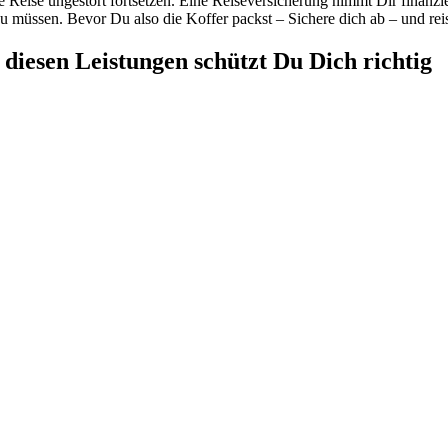
 Reise ungestört fortsetzen. Eine Reiseversicherung nimmt Dir finanziel
müssen. Bevor Du also die Koffer packst – Sichere dich ab – und reis
 diesen Leistungen schützt Du Dich richtig