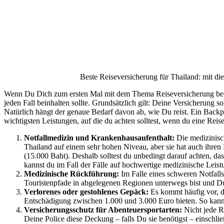
Beste Reiseversicherung für Thailand: mit d
Wenn Du Dich zum ersten Mal mit dem Thema Reiseversicherung beschä
jeden Fall beinhalten sollte. Grundsätzlich gilt: Deine Versicherun
Natürlich hängt der genaue Bedarf davon ab, wie Du reist. Ein Backpa
wichtigsten Leistungen, auf die du achten solltest, wenn du eine Reis
Notfallmedizin und Krankenhausaufenthalt:
Die medizinisc
Thailand auf einem sehr hohen Niveau, aber sie hat auch ihren
(15.000 Baht). Deshalb solltest du unbedingt darauf achten, 
kannst du im Fall der Fälle auf hochwertige medizinische Lei
Medizinische Rückführung:
Im Falle eines schweren Notfalls
Touristenpfade in abgelegenen Regionen unterwegs bist und Du 
Verlorenes oder gestohlenes Gepäck:
Es kommt häufig vor, d
Entschädigung zwischen 1.000 und 3.000 Euro
bieten. So kan
Versicherungsschutz für Abenteuersportarten:
Nicht jede Re
Deine Police diese Deckung – falls Du sie benötigst – einschli