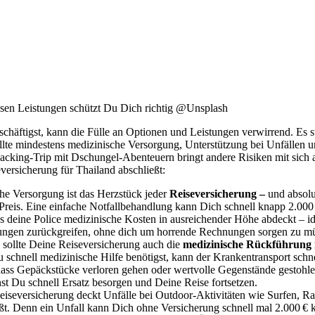
iesen Leistungen schützt Du Dich richtig @Unsplash
ftigst, kann die Fülle an Optionen und Leistungen verwirrend. Es ste
g sollte mindestens medizinische Versorgung, Unterstützung bei Unfäll
cking-Trip mit Dschungel-Abenteuern bringt andere Risiken mit sich al
eversicherung für Thailand abschließt:
he Versorgung ist das Herzstück jeder
Reiseversicherung –
und absolu
 Preis. Eine einfache Notfallbehandlung kann Dich schnell knapp 2.000
dass deine Police medizinische Kosten in ausreichender Höhe abdeckt 
stungen zurückgreifen, ohne dich um horrende Rechnungen sorgen zu m
 sollte Deine Reiseversicherung auch die
medizinische Rückführung 
schnell medizinische Hilfe benötigst, kann der Krankentransport schn
ass Gepäckstücke verloren gehen oder wertvolle Gegenstände gestohlen
nst Du schnell Ersatz besorgen und Deine Reise fortsetzen.
iseversicherung deckt Unfälle bei Outdoor-Aktivitäten wie Surfen, Raf
eßt. Denn ein Unfall kann Dich ohne Versicherung schnell mal 2.000 € 