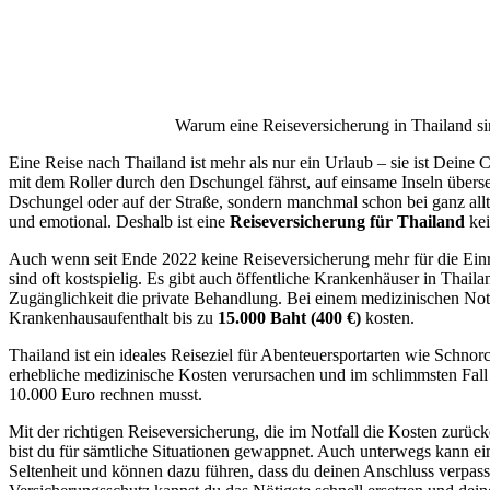
Warum eine Reiseversicherung in Thailand s
Eine Reise nach Thailand ist mehr als nur ein Urlaub – sie ist Deine
mit dem Roller durch den Dschungel fährst, auf einsame Inseln überse
Dschungel oder auf der Straße, sondern manchmal schon bei ganz allt
und emotional. Deshalb ist eine
Reiseversicherung für Thailand
kei
Auch wenn seit Ende 2022 keine Reiseversicherung mehr für die Einre
sind oft kostspielig. Es gibt auch öffentliche Krankenhäuser in Thail
Zugänglichkeit die private Behandlung. Bei einem medizinischen No
Krankenhausaufenthalt bis zu
15.000 Baht (400 €)
kosten.
Thailand ist ein ideales Reiseziel für Abenteuersportarten wie Schno
erhebliche medizinische Kosten verursachen und im schlimmsten Fall 
10.000 Euro rechnen musst.
Mit der richtigen Reiseversicherung, die im Notfall die Kosten zurüc
bist du für sämtliche Situationen gewappnet. Auch unterwegs kann ei
Seltenheit und können dazu führen, dass du deinen Anschluss verpasst