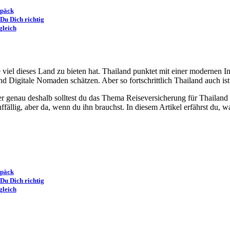
epäck
 Du Dich richtig
gleich
viel dieses Land zu bieten hat. Thailand punktet mit einer modernen In
 Digitale Nomaden schätzen. Aber so fortschrittlich Thailand auch ist: 
 genau deshalb solltest du das Thema Reiseversicherung für Thailand ni
fällig, aber da, wenn du ihn brauchst. In diesem Artikel erfährst du, 
epäck
 Du Dich richtig
gleich