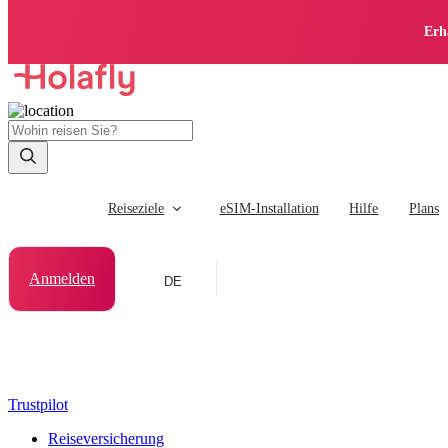
Erh
Reiseziele
eSIM-Installation
Hilfe
Plans
Anmelden
DE
Trustpilot
Reiseversicherung