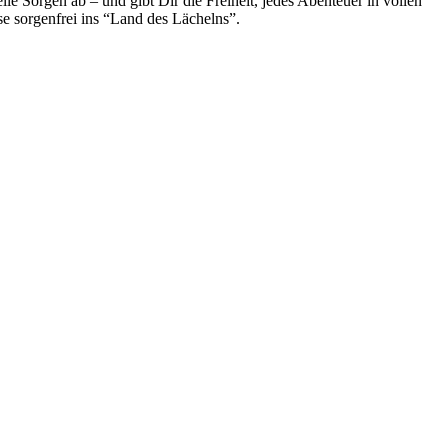
le Sorgen ab – und gibt Dir die Freiheit, jedes Abenteuer in vollen
e sorgenfrei ins “Land des Lächelns”.