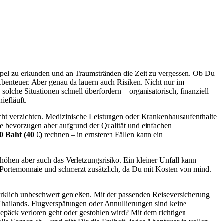
Tempel zu erkunden und an Traumstränden die Zeit zu vergessen. Ob Du
Abenteuer. Aber genau da lauern auch Risiken. Nicht nur im
che Situationen schnell überfordern – organisatorisch, finanziell
iefläuft.
icht verzichten. Medizinische Leistungen oder Krankenhausaufenthalte
nde bevorzugen aber aufgrund der Qualität und einfachen
0 Baht (40 €)
rechnen – in ernsteren Fällen kann ein
rhöhen aber auch das Verletzungsrisiko. Ein kleiner Unfall kann
s Portemonnaie und schmerzt zusätzlich, da Du mit Kosten von mind.
 wirklich unbeschwert genießen. Mit der passenden Reiseversicherung
Thailands. Flugverspätungen oder Annullierungen sind keine
Gepäck verloren geht oder gestohlen wird? Mit dem richtigen