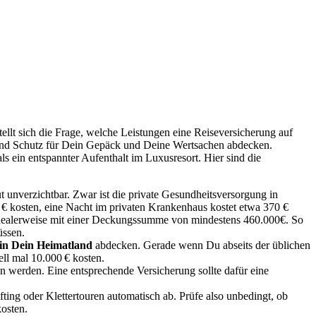
llt sich die Frage, welche Leistungen eine Reiseversicherung auf
en und Schutz für Dein Gepäck und Deine Wertsachen abdecken.
s ein entspannter Aufenthalt im Luxusresort. Hier sind die
t unverzichtbar. Zwar ist die private Gesundheitsversorgung in
 € kosten, eine Nacht im privaten Krankenhaus kostet etwa 370 €
– idealerweise mit einer Deckungssumme von mindestens 460.000€. So
üssen.
in Dein Heimatland
abdecken. Gerade wenn Du abseits der üblichen
ell mal
10.000 €
kosten.
 werden. Eine entsprechende Versicherung sollte dafür eine
ting oder Klettertouren automatisch ab. Prüfe also unbedingt, ob
kosten.