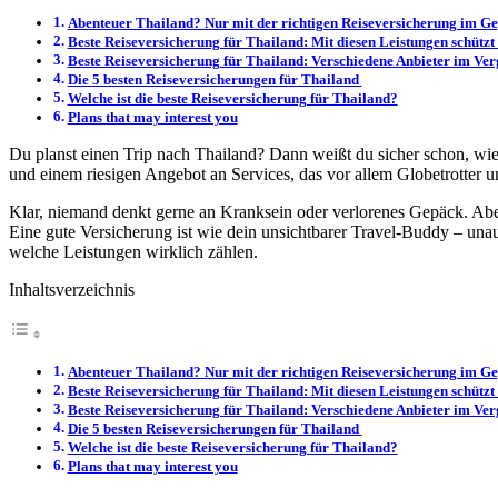
Abenteuer Thailand? Nur mit der richtigen Reiseversicherung im G
Beste Reiseversicherung für Thailand: Mit diesen Leistungen schützt
Beste Reiseversicherung für Thailand: Verschiedene Anbieter im Ver
Die 5 besten Reiseversicherungen für Thailand
Welche ist die beste Reiseversicherung für Thailand?
Plans that may interest you
Du planst einen Trip nach Thailand? Dann weißt du sicher schon, wie 
und einem riesigen Angebot an Services, das vor allem Globetrotter und
Klar, niemand denkt gerne an Kranksein oder verlorenes Gepäck. Aber
Eine gute Versicherung ist wie dein unsichtbarer Travel-Buddy – unauf
welche Leistungen wirklich zählen.
Inhaltsverzeichnis
Abenteuer Thailand? Nur mit der richtigen Reiseversicherung im G
Beste Reiseversicherung für Thailand: Mit diesen Leistungen schützt
Beste Reiseversicherung für Thailand: Verschiedene Anbieter im Ver
Die 5 besten Reiseversicherungen für Thailand
Welche ist die beste Reiseversicherung für Thailand?
Plans that may interest you