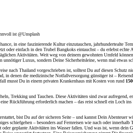
innvoll ist @Unsplash
 Chance, in eine faszinierende Kultur einzutauchen, jahrhundertealte 
tzt oder einfach in den Trubel Bangkoks eintauchst – du erlebst echte 
äglichen Aktivitäten. Weit weg von deinem gewohnten Umfeld können sol
n unnötiger Luxus, sondern Deine Sicherheitsleine, wenn mal etwas sch
ise nach Thailand vorgeschrieben ist, solltest Du auf diesen Schutz n
and, in denen die medizinische Notfallversorgung günstiger ist – Reise
tfall musst Du in einem privaten Krankenhaus mit Kosten von rund
150
rcheln, Trekking und Tauchen. Diese Aktivitäten sind zwar aufregend, e
eine Rückführung erforderlich machen – das reist schnell ein Loch in
kerstattet, bist Du auf der sicheren Seite – und kannst Dein Abenteuer
niges schiefgehen – besonders auf Fernreisen wie nach oder innerhalb 
 oder geplante Aktivitäten ins Wasser fallen. Und was ist, wenn dein 