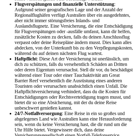
Flugverspätungen und finanzielle Unterstützung
:
Aufgrund seiner geografischen Lage und der Anzahl der
Regionalflughäfen verfügt Australien über ein ausgedehntes,
aber nicht immer störungsfreies Inlands- und
Auslandsflugnetz. Eine Versicherung, die eine Entschädigung
für Flugverspätungen oder -ausfälle umfasst, kann dir helfen,
zusätzliche Kosten zu decken, falls du deinen Anschlussflug
verpasst oder deine Reisepläne ändern musst. Dies kann alles
abdecken, von der Unterkunft bis zu den Verpflegungskosten,
während du auf deinen nächsten Flug wartest.
Haftpflicht
: Diese Art der Versicherung ist unerlässlich, um
dich zu schützen, falls du versehentlich Schäden an Dritten
oder deren Eigentum verursachst. Stell dir vor, du beschädigst
während einer Tour oder einer Tauchaktivität am Great
Barrier Reef versehentlich die Ausrüstung eines anderen
Touristen oder verursachen unabsichtlich einen Unfall. Die
Haftpflichtversicherung verhindert, dass du die Kosten für
Entschädigungen oder Rechtsverteidigung tragen musst, und
bietet dir so eine Absicherung, mit der du deine Reise
unbeschwert genießen kannst.
24/7-Notfallversorgung
: Eine Reise in ein so großes und
abgelegenes Land wie Australien kann eine Herausforderung
sein, wenn du keine Versicherung hast, die dir rund um die
Uhr Hilfe bietet. Vergewissere dich, dass deine
Versicherungsgesellschaft einen Notfall-Telefonservice