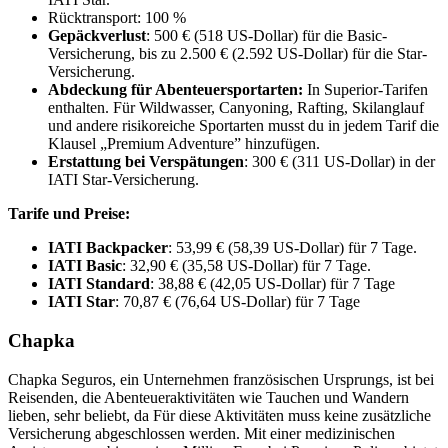
Rücktransport: 100 %
Gepäckverlust
: 500 € (518 US-Dollar) für die Basic-
Versicherung, bis zu 2.500 € (2.592 US-Dollar) für die Star-
Versicherung.
Abdeckung für Abenteuersportarten:
In Superior-Tarifen
enthalten. Für Wildwasser, Canyoning, Rafting, Skilanglauf
und andere risikoreiche Sportarten musst du in jedem Tarif die
Klausel „Premium Adventure” hinzufügen.
Erstattung bei Verspätungen
: 300 € (311 US-Dollar) in der
IATI Star-Versicherung.
Tarife und Preise:
IATI Backpacker
: 53,99 € (58,39 US-Dollar) für 7 Tage.
IATI Basic
: 32,90 € (35,58 US-Dollar) für 7 Tage.
IATI Standard
: 38,88 € (42,05 US-Dollar) für 7 Tage
IATI Star
: 70,87 € (76,64 US-Dollar) für 7 Tage
Chapka
Chapka Seguros, ein Unternehmen französischen Ursprungs, ist bei
Reisenden, die Abenteueraktivitäten wie Tauchen und Wandern
lieben, sehr beliebt, da Für diese Aktivitäten muss keine zusätzliche
Versicherung abgeschlossen werden. Mit einer medizinischen