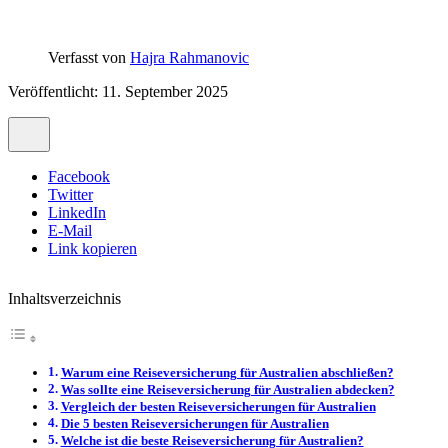
Verfasst von
Hajra Rahmanovic
Veröffentlicht: 11. September 2025
Facebook
Twitter
LinkedIn
E-Mail
Link kopieren
Inhaltsverzeichnis
Warum eine Reiseversicherung für Australien abschließen?
Was sollte eine Reiseversicherung für Australien abdecken?
Vergleich der besten Reiseversicherungen für Australien
Die 5 besten Reiseversicherungen für Australien
Welche ist die beste Reiseversicherung für Australien?