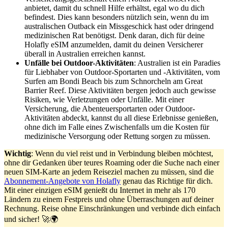
anbietet, damit du schnell Hilfe erhältst, egal wo du dich
befindest. Dies kann besonders nützlich sein, wenn du im
australischen Outback ein Missgeschick hast oder dringend
medizinischen Rat benötigst. Denk daran, dich für deine
Holafly eSIM anzumelden, damit du deinen Versicherer
überall in Australien erreichen kannst.
Unfälle bei Outdoor-Aktivitäten
: Australien ist ein Paradies
für Liebhaber von Outdoor-Sportarten und -Aktivitäten, vom
Surfen am Bondi Beach bis zum Schnorcheln am Great
Barrier Reef. Diese Aktivitäten bergen jedoch auch gewisse
Risiken, wie Verletzungen oder Unfälle. Mit einer
Versicherung, die Abenteuersportarten oder Outdoor-
Aktivitäten abdeckt, kannst du all diese Erlebnisse genießen,
ohne dich im Falle eines Zwischenfalls um die Kosten für
medizinische Versorgung oder Rettung sorgen zu müssen.
Wichtig
: Wenn du viel reist und in Verbindung bleiben möchtest,
ohne dir Gedanken über teures Roaming oder die Suche nach einer
neuen SIM-Karte an jedem Reiseziel machen zu müssen, sind die
Abonnement-Angebote von Holafly
genau das Richtige für dich.
Mit einer einzigen eSIM genießt du Internet in mehr als 170
Ländern zu einem Festpreis und ohne Überraschungen auf deiner
Rechnung. Reise ohne Einschränkungen und verbinde dich einfach
und sicher! 🚀🌍