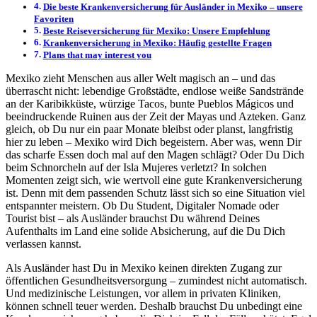
Die beste Krankenversicherung für Ausländer in Mexiko – unsere
Favoriten
Beste Reiseversicherung für Mexiko: Unsere Empfehlung
Krankenversicherung in Mexiko: Häufig gestellte Fragen
Plans that may interest you
Mexiko zieht Menschen aus aller Welt magisch an – und das
überrascht nicht: lebendige Großstädte, endlose weiße Sandstrände
an der Karibikküste, würzige Tacos, bunte Pueblos Mágicos und
beeindruckende Ruinen aus der Zeit der Mayas und Azteken. Ganz
gleich, ob Du nur ein paar Monate bleibst oder planst, langfristig
hier zu leben – Mexiko wird Dich begeistern. Aber was, wenn Dir
das scharfe Essen doch mal auf den Magen schlägt? Oder Du Dich
beim Schnorcheln auf der Isla Mujeres verletzt? In solchen
Momenten zeigt sich, wie wertvoll eine gute Krankenversicherung
ist. Denn mit dem passenden Schutz lässt sich so eine Situation viel
entspannter meistern. Ob Du Student, Digitaler Nomade oder
Tourist bist – als Ausländer brauchst Du während Deines
Aufenthalts im Land eine solide Absicherung, auf die Du Dich
verlassen kannst.
Als Ausländer hast Du in Mexiko keinen direkten Zugang zur
öffentlichen Gesundheitsversorgung – zumindest nicht automatisch.
Und medizinische Leistungen, vor allem in privaten Kliniken,
können schnell teuer werden. Deshalb brauchst Du unbedingt eine