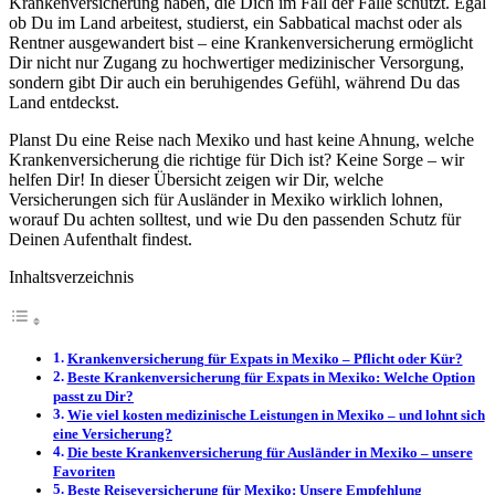
Krankenversicherung haben, die Dich im Fall der Fälle schützt. Egal
ob Du im Land arbeitest, studierst, ein Sabbatical machst oder als
Rentner ausgewandert bist – eine Krankenversicherung ermöglicht
Dir nicht nur Zugang zu hochwertiger medizinischer Versorgung,
sondern gibt Dir auch ein beruhigendes Gefühl, während Du das
Land entdeckst.
Planst Du eine Reise nach Mexiko und hast keine Ahnung, welche
Krankenversicherung die richtige für Dich ist? Keine Sorge – wir
helfen Dir! In dieser Übersicht zeigen wir Dir, welche
Versicherungen sich für Ausländer in Mexiko wirklich lohnen,
worauf Du achten solltest, und wie Du den passenden Schutz für
Deinen Aufenthalt findest.
Inhaltsverzeichnis
Krankenversicherung für Expats in Mexiko – Pflicht oder Kür?
Beste Krankenversicherung für Expats in Mexiko: Welche Option
passt zu Dir?
Wie viel kosten medizinische Leistungen in Mexiko – und lohnt sich
eine Versicherung?
Die beste Krankenversicherung für Ausländer in Mexiko – unsere
Favoriten
Beste Reiseversicherung für Mexiko: Unsere Empfehlung