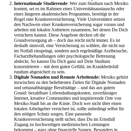
Internationale Studierende
: Wer zum Studium nach Mexiko
kommt, sei es im Rahmen eines Universitätsaustauschs oder
eines längeren akademischen Programms, benötigt in der
Regel eine Krankenversicherung. Viele Universitäten setzen
den Nachweis einer Krankenversicherung sogar voraus und
arbeiten mit lokalen Anbietern zusammen, bei denen Du Dich
versichern kannst. Diese Angebote decken oft die
Grundversorgung ab – doch das reicht nicht immer. Es ist
deshalb sinnvoll, eine Versicherung zu wählen, die nicht nur
im Notfall einspringt, sondern auch regelmäßige Arztbesuche,
Facharztbehandlungen oder psychologische Betreuung
abdeckt. So kannst Du Dich ganz auf Dein Studium
konzentrieren – mit dem guten Gefühl, im Krankheitsfall
rundum abgesichert zu sein.
Digitale Nomaden und Remote Arbeitende:
Mexiko gehört
inzwischen zu den beliebtesten Zielen für Digitale Nomaden
und ortsunabhängige Berufstätige – und das aus gutem
Grund: bezahlbare Lebenshaltungskosten, zuverlässiges
Internet, kreative Communities und inspirierende Orte von
Mexiko-Stadt bis an die Küste. Doch wer nicht über einen
lokalen Arbeitgeber versichert ist, sollte unbedingt selbst für
den nötigen Schutz sorgen. Eine passende
Krankenversicherung stellt sicher, dass Du im Ernstfall
Zugang zu hochwertigen medizinischen Leistungen
bekommst – ganz ohne finanzielle Sorgen. Besonders in