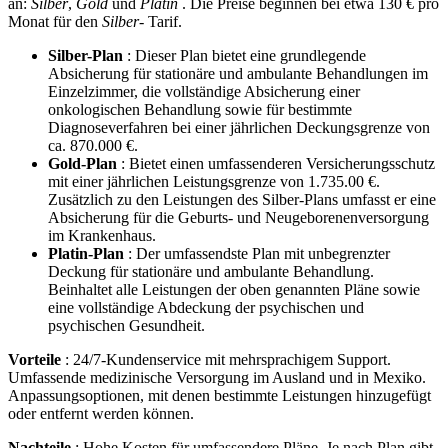
an:
Silber
,
Gold
und
Platin
. Die Preise beginnen bei etwa 130 € pro
Monat für den
Silber-
Tarif.
Silber-Plan
: Dieser Plan bietet eine grundlegende
Absicherung für stationäre und ambulante Behandlungen im
Einzelzimmer, die vollständige Absicherung einer
onkologischen Behandlung sowie für bestimmte
Diagnoseverfahren bei einer jährlichen Deckungsgrenze von
ca. 870.000 €.
Gold-Plan
: Bietet einen umfassenderen Versicherungsschutz
mit einer jährlichen Leistungsgrenze von 1.735.00 €.
Zusätzlich zu den Leistungen des Silber-Plans umfasst er eine
Absicherung für die Geburts- und Neugeborenenversorgung
im Krankenhaus.
Platin-Plan
: Der umfassendste Plan mit unbegrenzter
Deckung für stationäre und ambulante Behandlung.
Beinhaltet alle Leistungen der oben genannten Pläne sowie
eine vollständige Abdeckung der psychischen und
psychischen Gesundheit.
Vorteile
: 24/7-Kundenservice mit mehrsprachigem Support.
Umfassende medizinische Versorgung im Ausland und in Mexiko.
Anpassungsoptionen, mit denen bestimmte Leistungen hinzugefügt
oder entfernt werden können.
Nachteile
: Hohe Kosten für umfassendere Pläne. Je nach Plan gibt