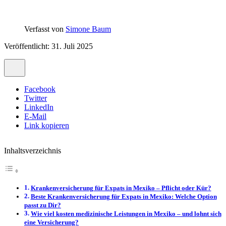
Verfasst von
Simone Baum
Veröffentlicht: 31. Juli 2025
Facebook
Twitter
LinkedIn
E-Mail
Link kopieren
Inhaltsverzeichnis
Krankenversicherung für Expats in Mexiko – Pflicht oder Kür?
Beste Krankenversicherung für Expats in Mexiko: Welche Option
passt zu Dir?
Wie viel kosten medizinische Leistungen in Mexiko – und lohnt sich
eine Versicherung?