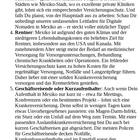
Städten wie Mexiko-Stadt, wo es exzellente private Kliniken
gibt, lohnt sich ein entsprechender Versicherungsschutz. Und
falls Du planst, von der Hauptstadt aus zu arbeiten: Schau Dir
unbedingt unseren umfassenden Leitfaden für Digitale
Nomaden in Mexiko an – er steckt voller nützlicher Tipps!
Rentner
: Mexiko ist aufgrund des guten Klimas und der
niedrigeren Lebenshaltungskosten ein beliebtes Ziel für
Rentner, insbesondere aus den USA und Kanada. Mit
zunehmendem Alter steigt meist der Bedarf an medizinischer
Versorgung für Vorsorgeuntersuchungen, Behandlung
chronischer Krankheiten oder Operationen. Ein fehlender
Versicherungsschutz kann zu hohen Kosten für die
regelmäßige Versorgung, Notfälle und Langzeitpflege führen.
Daher lieber mit einer soliden Krankenversicherung
vorsorgen und das Rentnerleben genießen.
Geschäftsreisende oder Kurzaufenthalte
r: Auch wenn Dein
Aufenthalt in Mexiko nur kurz ist – etwa für Meetings,
Konferenzen oder ein bestimmtes Projekt – lohnt sich eine
Krankenversicherung. Denn selbst in wenigen Tagen kann
etwas Unvorhergesehenes passieren: ein Magen-Darm-Infekt,
ein Sturz oder ein Unfall auf dem Weg zum Termin. Mit einer
passenden Auslandskrankenversicherung bist Du auch bei
kurzen Geschäftsreisen gut abgesichert. Die meisten Policen
für Geschäftsreisende decken Notfälle,
Krankenhausaufenthalte und im Ernstfall sogar den