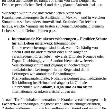
für Dich die richtige ist, hängt vor allem von zwei Dingen ab:
Deinem persönlichen Bedarf und der geplanten Aufenthaltsdauer.
Wir zeigen wir nun die unterschiedlichen Arten von
Krankenversicherungen für Ausländer in Mexiko – und in welchen
Situationen sie besonders sinnvoll sind. So findest Du leichter
heraus, welche Variante am besten zu Deinem Aufenthalt, Deinem
Lebensstil und Deinen Plänen passt.
Internationale Krankenversicherungen – Flexibler Schutz
für ein Leben unterwegs
: Internationale
Krankenversicherungen sind ideal, wenn Du häufig von
einem Land ins andere ziehst oder auch länger an
verschiedenen Orten lebst – etwa als Digitaler Nomade oder
Expat. Unabhängig vom Standort bieten sie weltweiten
Versicherungsschutz und Zugang zu hochwertigen
medizinischen Leistungen. In der Regel sind damit
Leistungen wie ambulante Behandlungen,
Krankenhausaufenthalte, Notfallversorgung und medizinische
Rückführung ins Heimatland abgedeckt. Globale
Unternehmen wie
Allianz, Cigna und Aetna
bieten
internationale Krankenversicherungen an.
Je nach Tarif beinhalten internationale Krankenversicherungen auch
Facharzt-Behandlungen, diagnostische Untersuchungsverfahren,
Zahnbehandlungen und die Behandlung von Vorerkrankungen. Die