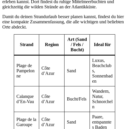
erleben kannst. Dort findest du ruhige Mittelmeerbuchten und
gleichzeitig die wilden Strände an der Atlantikküste.
Damit du deinen Strandurlaub besser planen kannst, findest du hier
eine kompakte Zusammenfassung, die alle wichtigen und beliebten
Orte abdeckt.
Art (Sand
Strand
Region
/ Fels /
Ideal für
Bucht)
Luxus,
Plage de
Beachclub
Côte
Pampelon
Sand
s,
d’Azur
ne
Sonnenbad
en
Wandern,
Calanque
Côte
Natur,
Bucht/Fels
d’En-Vau
d’Azur
Schnorchel
n
Paare,
Plage de la
Côte
Sand
entspannte
Garoupe
d’Azur
s Baden