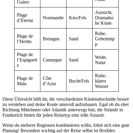
Guirec
Aussicht,
Plage
Normandie
Kies/Fels
Dramatisc
d’Étretat
he Küste
Ruhe,
Plage de
Bretagne
Sand
Geheimtip
l’Herlin
p
Plage de
Weite,
l’Espiguett
Camargue
Sand
Natur
e
Ruhe,
Plage de
Côte
Bucht/Fels
klares
Mala
d’Azur
Wasser
Diese Übersicht hilft dir, die verschiedenen Küstenabschnitte besser
zu verstehen und deine Route sinnvoll aufzubauen. Egal ob du eher
Richtung Mittelmeer oder Atlantik unterwegs bist, die Strände in
Frankreich bieten für jeden Reisetyp eine tolle Auszeit.
Wenn du mehrere Regionen kombinieren willst, lohnt sich eine gute
Planung! Besonders wichtig auf der Reise selbst ist flexibles