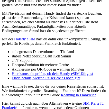
riesigen Unterschied. Viele der schönsten Spots liegen abseits der
großen Städte und sind nicht immer sofort zu finden.
Mit Navigation auf deinem Handy findest du versteckte Buchten,
planst deine Route entlang der Küste und kannst spontan
entscheiden, welcher Strand als Nächstes auf deiner Liste steht.
Auch Restauranttipps, Parkmöglichkeiten oder aktuelle
Bedingungen am Strand hast du so jederzeit griffbereit.
Mit der
Holafly eSIM
hast du dafür eine unkomplizierte Lösung, die
perfekt für Roadtrips durch Frankreich funktioniert:
unbegrenztes Datenvolumen in Thailand
stabile Netzabdeckung auf Koh Samui
24/7 Support
Hotspot-Funktion für mehrere Geräte
Aktivierung per QR-Code in wenigen Minuten
Hier kannst du prüfen, ob dein Handy eSIM-fähig ist
Finde heraus, welche Reiseziele es noch gibt
Eine wichtige Frage, die du dir vor deiner Reise stellen solltest, ist:
Wie funktioniert eigentlich Roaming in Frankreich? Dazu findest du
alle wichtigen Infio in unserem Guide
Roaming in Frankreich
.
Hier kannst du dich auch über Alternativen wie eine
SIM-Karte für
Frankreich
informieren, wenn du verschiedene Optionen