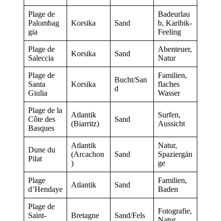
Plage de
Badeurlau
Palombag
Korsika
Sand
b, Karibik-
gia
Feeling
Plage de
Abenteuer,
Korsika
Sand
Saleccia
Natur
Plage de
Familien,
Bucht/San
Santa
Korsika
flaches
d
Giulia
Wasser
Plage de la
Atlantik
Surfen,
Côte des
Sand
(Biarritz)
Aussicht
Basques
Atlantik
Natur,
Dune du
(Arcachon
Sand
Spaziergän
Pilat
)
ge
Plage
Familien,
Atlantik
Sand
d’Hendaye
Baden
Plage de
Fotografie,
Saint-
Bretagne
Sand/Fels
Natur