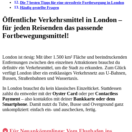
Die 7 besten Tipps für eine stressfreie Fortbewegung in London
Häufig gestellte Fragen
Öffentliche Verkehrsmittel in London –
für jeden Reisenden das passende
Fortbewegungsmittel!
London ist riesig: Mit über 1.500 km² Fläche und beeindruckenden
Entfernungen zwischen den einzelnen Attraktionen brauchst du
definitiv ein Verkehrsmittel, um die Stadt zu erkunden. Zum Glück
verfügt London über ein erstklassiges Verkehrsnetz aus U-Bahnen,
Bussen, Straßenbahnen und Wassertaxis.
In London brauchst du kein klassisches Einzelticket. Stattdessen
zahlst du entweder mit der
Oyster Card
oder per
Contactless
Payment
– also kontaktlos mit deiner
Bankkarte oder dem
Smartphone
. Damit nutzt du Tube, Busse und Overground ganz
unkompliziert: einfach ein- und auschecken, fertig.
🚇
Für Neuankömmlinge: Vom Flughafen ins