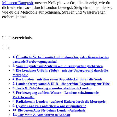
Mahnoor Bangush
, unserer Kollegin vor Ort, die dir zeigt, wie du
dich wie ein Local durch London bewegst. Steig ein und entdecke,
wie du die Metropole auf Schienen, Straßen und Wasserwegen
erobern kannst.
Inhaltsverzeichnis
Öffentliche Verkehrsmittel in London – für jeden Reisenden das
passende Fortbewegungsmittel!
Vom Flughafen ins Zentrum – alle Transportmöglichkeiten
Die Londoner U-Bahn (Tube) – mit der Underground durch die
Metropole
Bus London – mit dem roten Doppeldecker durch die Stadt
London Overground & DLR – die perfekte Ergänzung zur Tube
Taxis & Ride-Sharing – komfortabel durch London
Fortbewegung auf dem Wasser – Londons schwimmende
Verkehrsmittel
Radfahren in London – auf zwei Rädern durch die Metropole
Oyster Card vs. Contactless – was ist günstiger?
Die besten Apps für deinen London-Aufenthalt
City Maut & Auto fahren in London