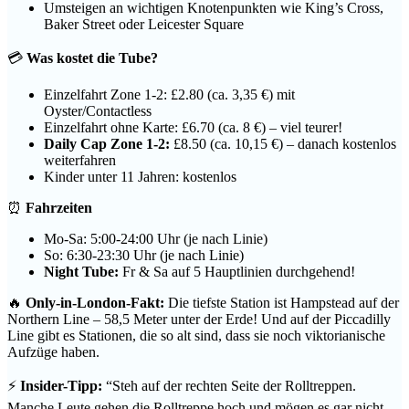
Umsteigen an wichtigen Knotenpunkten wie King’s Cross,
Baker Street oder Leicester Square
💳
Was kostet die Tube?
Einzelfahrt Zone 1-2: £2.80 (ca. 3,35 €) mit
Oyster/Contactless
Einzelfahrt ohne Karte: £6.70 (ca. 8 €) – viel teurer!
Daily Cap Zone 1-2:
£8.50 (ca. 10,15 €) – danach kostenlos
weiterfahren
Kinder unter 11 Jahren: kostenlos
⏰
Fahrzeiten
Mo-Sa: 5:00-24:00 Uhr (je nach Linie)
So: 6:30-23:30 Uhr (je nach Linie)
Night Tube:
Fr & Sa auf 5 Hauptlinien durchgehend!
🔥
Only-in-London-Fakt:
Die tiefste Station ist Hampstead auf der
Northern Line – 58,5 Meter unter der Erde! Und auf der Piccadilly
Line gibt es Stationen, die so alt sind, dass sie noch viktorianische
Aufzüge haben.
⚡
Insider-Tipp:
“Steh auf der rechten Seite der Rolltreppen.
Manche Leute gehen die Rolltreppe hoch und mögen es gar nicht,