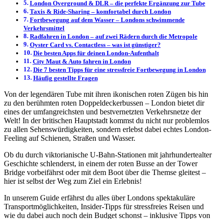
London Overground & DLR – die perfekte Ergänzung zur Tube
Taxis & Ride-Sharing – komfortabel durch London
Fortbewegung auf dem Wasser – Londons schwimmende
Verkehrsmittel
Radfahren in London – auf zwei Rädern durch die Metropole
Oyster Card vs. Contactless – was ist günstiger?
Die besten Apps für deinen London-Aufenthalt
City Maut & Auto fahren in London
Die 7 besten Tipps für eine stressfreie Fortbewegung in London
Häufig gestellte Fragen
Von der legendären Tube mit ihren ikonischen roten Zügen bis hin
zu den berühmten roten Doppeldeckerbussen – London bietet dir
eines der umfangreichsten und bestvernetzten Verkehrsnetze der
Welt! In der britischen Hauptstadt kommst du nicht nur problemlos
zu allen Sehenswürdigkeiten, sondern erlebst dabei echtes London-
Feeling auf Schienen, Straßen und Wasser.
Ob du durch viktorianische U-Bahn-Stationen mit jahrhundertealter
Geschichte schlenderst, in einem der roten Busse an der Tower
Bridge vorbeifährst oder mit dem Boot über die Themse gleitest –
hier ist selbst der Weg zum Ziel ein Erlebnis!
In unserem Guide erfährst du alles über Londons spektakuläre
Transportmöglichkeiten, Insider-Tipps für stressfreies Reisen und
wie du dabei auch noch dein Budget schonst – inklusive Tipps von