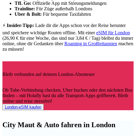
TfL Go:
Offizielle App mit Störungsmeldungen
Trainline:
Für Züge außerhalb Londons
Uber & Bolt:
Für bequeme Taxifahrten
⚡
Insider-Tipp:
Lade dir die Apps schon vor der Reise herunter
und speichere wichtige Routen offline. Mit einer
eSIM für London
(26,90 € für eine Woche, das sind nur 3,84 € / Tag) bleibst du immer
online, ohne dir Gedanken über
Roaming in Großbritannien
machen
zu müssen!
Bleib verbunden auf deinem London-Abenteuer
Ob Tube-Verbindung checken, Uber buchen oder den nächsten Bus
finden – mit Holafly hast du alle Transport-Apps griffbereit. Bleib
online und reise stressfrei!
London-eSIM kaufen
City Maut & Auto fahren in London