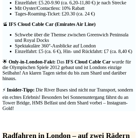
Einzelfahrt: £5.20-9.90 (ca. 6,20-11,80 €) je nach Strecke
Mit Oyster/Contactless: 10% Rabatt
Tages-Roaming-Ticket: £20.30 (ca. 24 €)
🚡
IFS Cloud Cable Car (Emirates Air Line)
Schwebe über die Themse zwischen Greenwich Peninsula
und Royal Docks
Spektakuläre 360°-Ausblicke auf London
Einzelfahrt: £5 (ca. 6 €), Hin- und Rückfahrt: £7 (ca. 8,40 €)
🌟
Only-in-London-Fakt:
Das
IFS Cloud Cable Car
wurde für
die Olympischen Spiele 2012 gebaut und ist Londons einzige
Seilbahn! An klaren Tagen siehst du bis zum Shard und darüber
hinaus.
⚡
Insider-Tipp:
Die River Buses sind nicht nur Transport, sondern
ein echtes Erlebnis! Besonders bei Sonnenuntergang fährst du an
Tower Bridge, HMS Belfast und dem Shard vorbei – Instagram-
Gold!
Radfahren in London – auf zwei Rädern