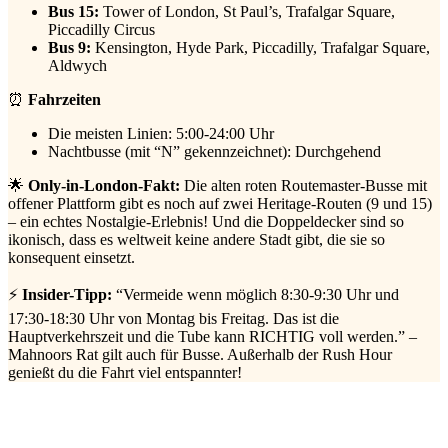
Bus 15:
Tower of London, St Paul’s, Trafalgar Square,
Piccadilly Circus
Bus 9:
Kensington, Hyde Park, Piccadilly, Trafalgar Square,
Aldwych
⏰
Fahrzeiten
Die meisten Linien: 5:00-24:00 Uhr
Nachtbusse (mit “N” gekennzeichnet): Durchgehend
🌟
Only-in-London-Fakt:
Die alten roten Routemaster-Busse mit
offener Plattform gibt es noch auf zwei Heritage-Routen (9 und 15)
– ein echtes Nostalgie-Erlebnis! Und die Doppeldecker sind so
ikonisch, dass es weltweit keine andere Stadt gibt, die sie so
konsequent einsetzt.
⚡
Insider-Tipp:
“Vermeide wenn möglich 8:30-9:30 Uhr und
17:30-18:30 Uhr von Montag bis Freitag. Das ist die
Hauptverkehrszeit und die Tube kann RICHTIG voll werden.” –
Mahnoors Rat gilt auch für Busse. Außerhalb der Rush Hour
genießt du die Fahrt viel entspannter!