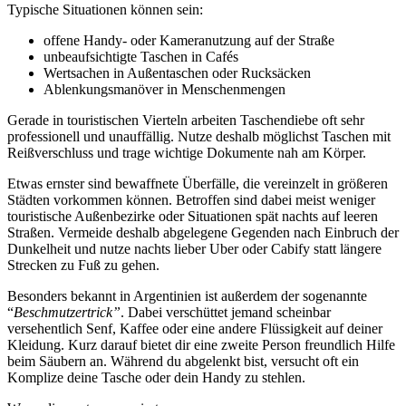
Typische Situationen können sein:
offene Handy- oder Kameranutzung auf der Straße
unbeaufsichtigte Taschen in Cafés
Wertsachen in Außentaschen oder Rucksäcken
Ablenkungsmanöver in Menschenmengen
Gerade in touristischen Vierteln arbeiten Taschendiebe oft sehr
professionell und unauffällig. Nutze deshalb möglichst Taschen mit
Reißverschluss und trage wichtige Dokumente nah am Körper.
Etwas ernster sind bewaffnete Überfälle, die vereinzelt in größeren
Städten vorkommen können. Betroffen sind dabei meist weniger
touristische Außenbezirke oder Situationen spät nachts auf leeren
Straßen. Vermeide deshalb abgelegene Gegenden nach Einbruch der
Dunkelheit und nutze nachts lieber Uber oder Cabify statt längere
Strecken zu Fuß zu gehen.
Besonders bekannt in Argentinien ist außerdem der sogenannte
“
Beschmutzertrick”
. Dabei verschüttet jemand scheinbar
versehentlich Senf, Kaffee oder eine andere Flüssigkeit auf deiner
Kleidung. Kurz darauf bietet dir eine zweite Person freundlich Hilfe
beim Säubern an. Während du abgelenkt bist, versucht oft ein
Komplize deine Tasche oder dein Handy zu stehlen.