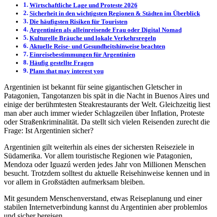
Wirtschaftliche Lage und Proteste 2026
Sicherheit in den wichtigsten Regionen & Städten im Überblick
Die häufigsten Risiken für Touristen
Argentinien als alleinreisende Frau oder Digital Nomad
Kulturelle Bräuche und lokale Verkehrsregeln
Aktuelle Reise- und Gesundheitshinweise beachten
Einreisebestimmungen für Argentinien
Häufig gestellte Fragen
Plans that may interest you
Argentinien ist bekannt für seine gigantischen Gletscher in
Patagonien, Tangotanzen bis spät in die Nacht in Buenos Aires und
einige der berühmtesten Steakrestaurants der Welt. Gleichzeitig liest
man aber auch immer wieder Schlagzeilen über Inflation, Proteste
oder Straßenkriminalität. Da stellt sich vielen Reisenden zurecht die
Frage: Ist Argentinien sicher?
Argentinien gilt weiterhin als eines der sichersten Reiseziele in
Südamerika. Vor allem touristische Regionen wie Patagonien,
Mendoza oder Iguazú werden jedes Jahr von Millionen Menschen
besucht. Trotzdem solltest du aktuelle Reisehinweise kennen und in
vor allem in Großstädten aufmerksam bleiben.
Mit gesundem Menschenverstand, etwas Reiseplanung und einer
stabilen Internetverbindung kannst du Argentinien aber problemlos
und sicher bereisen.