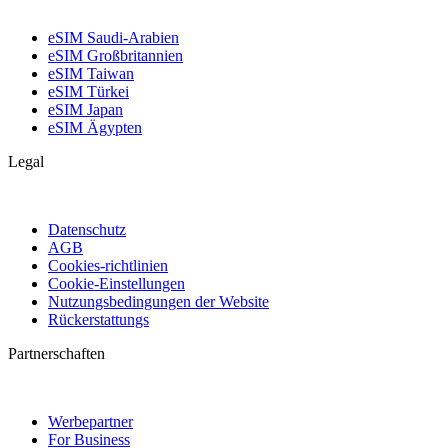
eSIM Saudi-Arabien
eSIM Großbritannien
eSIM Taiwan
eSIM Türkei
eSIM Japan
eSIM Ägypten
Legal
Datenschutz
AGB
Cookies-richtlinien
Cookie-Einstellungen
Nutzungsbedingungen der Website
Rückerstattungs
Partnerschaften
Werbepartner
For Business