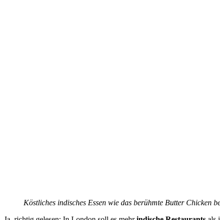
Köstliches indisches Essen wie das berühmte Butter Chicken be
Ja, richtig gelesen: In London soll es mehr
indische Restaurants
als 