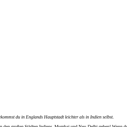
kommst du in Englands Hauptstadt leichter als in Indien selbst
.
in den großen Städten Indiens, Mumbai und Neu-Delhi geben! Wenn du d