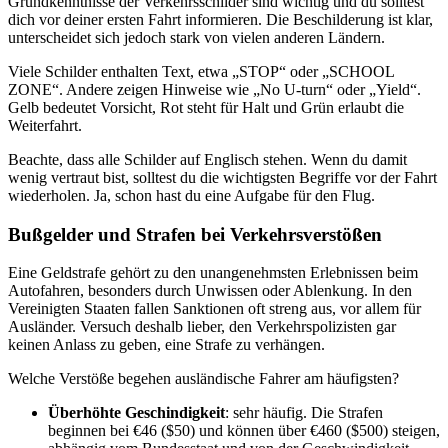
Grundkenntnisse der Verkehrsschilder sind wichtig und du solltest
dich vor deiner ersten Fahrt informieren. Die Beschilderung ist klar,
unterscheidet sich jedoch stark von vielen anderen Ländern.
Viele Schilder enthalten Text, etwa „STOP“ oder „SCHOOL
ZONE“. Andere zeigen Hinweise wie „No U-turn“ oder „Yield“.
Gelb bedeutet Vorsicht, Rot steht für Halt und Grün erlaubt die
Weiterfahrt.
Beachte, dass alle Schilder auf Englisch stehen. Wenn du damit
wenig vertraut bist, solltest du die wichtigsten Begriffe vor der Fahrt
wiederholen. Ja, schon hast du eine Aufgabe für den Flug.
Bußgelder und Strafen bei Verkehrsverstößen
Eine Geldstrafe gehört zu den unangenehmsten Erlebnissen beim
Autofahren, besonders durch Unwissen oder Ablenkung. In den
Vereinigten Staaten fallen Sanktionen oft streng aus, vor allem für
Ausländer. Versuch deshalb lieber, den Verkehrspolizisten gar
keinen Anlass zu geben, eine Strafe zu verhängen.
Welche Verstöße begehen ausländische Fahrer am häufigsten?
Überhöhte Geschindigkeit
: sehr häufig. Die Strafen
beginnen bei €46 ($50) und können über €460 ($500) steigen,