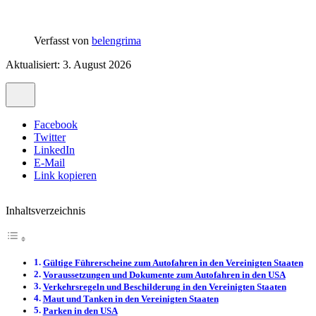
Verfasst von
belengrima
Aktualisiert: 3. August 2026
Facebook
Twitter
LinkedIn
E-Mail
Link kopieren
Inhaltsverzeichnis
Gültige Führerscheine zum Autofahren in den Vereinigten Staaten
Voraussetzungen und Dokumente zum Autofahren in den USA
Verkehrsregeln und Beschilderung in den Vereinigten Staaten
Maut und Tanken in den Vereinigten Staaten
Parken in den USA