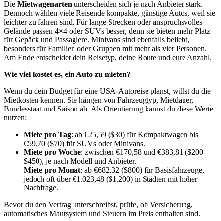
Die
Mietwagenarten
unterscheiden sich je nach Anbieter stark.
Dennoch wählen viele Reisende kompakte, günstige Autos, weil sie
leichter zu fahren sind. Für lange Strecken oder anspruchsvolles
Gelände passen 4×4 oder SUVs besser, denn sie bieten mehr Platz
für Gepäck und Passagiere. Minivans sind ebenfalls beliebt,
besonders für Familien oder Gruppen mit mehr als vier Personen.
Am Ende entscheidet dein Reisetyp, deine Route und eure Anzahl.
Wie viel kostet es, ein Auto zu mieten?
Wenn du dein Budget für eine USA-Autoreise planst, willst du die
Mietkosten kennen. Sie hängen von Fahrzeugtyp, Mietdauer,
Bundesstaat und Saison ab. Als Orientierung kannst du diese Werte
nutzen:
Miete pro Tag
: ab €25,59 ($30) für Kompaktwagen bis
€59,70 ($70) für SUVs oder Minivans.
Miete pro Woche
: zwischen €170,58 und €383,81 ($200 –
$450), je nach Modell und Anbieter.
Miete pro Monat
: ab €682,32 ($800) für Basisfahrzeuge,
jedoch oft über €1.023,48 ($1.200) in Städten mit hoher
Nachfrage.
Bevor du den Vertrag unterschreibst, prüfe, ob Versicherung,
automatisches Mautsystem und Steuern im Preis enthalten sind.