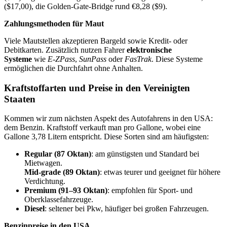
($17,00), die Golden-Gate-Bridge rund €8,28 ($9).
Zahlungsmethoden für Maut
Viele Mautstellen akzeptieren Bargeld sowie Kredit- oder
Debitkarten. Zusätzlich nutzen Fahrer
elektronische
Systeme
wie
E-ZPass
,
SunPass
oder
FasTrak
. Diese Systeme
ermöglichen die Durchfahrt ohne Anhalten.
Kraftstoffarten und Preise in den Vereinigten
Staaten
Kommen wir zum nächsten Aspekt des Autofahrens in den USA:
dem Benzin. Kraftstoff verkauft man pro Gallone, wobei eine
Gallone 3,78 Litern entspricht. Diese Sorten sind am häufigsten:
Regular (87 Oktan)
: am günstigsten und Standard bei
Mietwagen.
Mid-grade (89 Oktan)
: etwas teurer und geeignet für höhere
Verdichtung.
Premium (91–93 Oktan)
: empfohlen für Sport- und
Oberklassefahrzeuge.
Diesel
: seltener bei Pkw, häufiger bei großen Fahrzeugen.
Benzinpreise in den USA