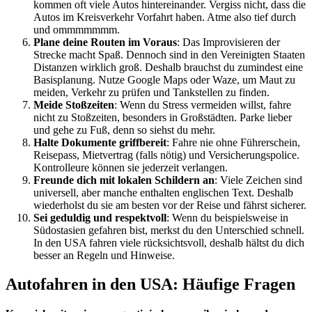
kommen oft viele Autos hintereinander. Vergiss nicht, dass die
Autos im Kreisverkehr Vorfahrt haben. Atme also tief durch
und ommmmmmm.
Plane deine Routen im Voraus
: Das Improvisieren der
Strecke macht Spaß. Dennoch sind in den Vereinigten Staaten
Distanzen wirklich groß. Deshalb brauchst du zumindest eine
Basisplanung. Nutze Google Maps oder Waze, um Maut zu
meiden, Verkehr zu prüfen und Tankstellen zu finden.
Meide Stoßzeiten
: Wenn du Stress vermeiden willst, fahre
nicht zu Stoßzeiten, besonders in Großstädten. Parke lieber
und gehe zu Fuß, denn so siehst du mehr.
Halte Dokumente griffbereit
: Fahre nie ohne Führerschein,
Reisepass, Mietvertrag (falls nötig) und Versicherungspolice.
Kontrolleure können sie jederzeit verlangen.
Freunde dich mit lokalen Schildern an
: Viele Zeichen sind
universell, aber manche enthalten englischen Text. Deshalb
wiederholst du sie am besten vor der Reise und fährst sicherer.
Sei geduldig und respektvoll
: Wenn du beispielsweise in
Südostasien gefahren bist, merkst du den Unterschied schnell.
In den USA fahren viele rücksichtsvoll, deshalb hältst du dich
besser an Regeln und Hinweise.
Autofahren in den USA: Häufige Fragen