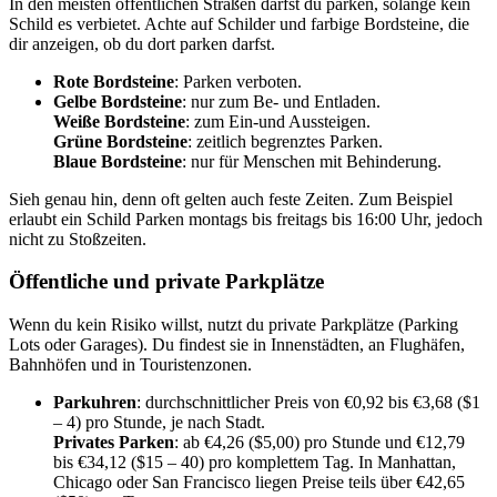
In den meisten öffentlichen Straßen darfst du parken, solange kein
Schild es verbietet. Achte auf Schilder und farbige Bordsteine, die
dir anzeigen, ob du dort parken darfst.
Rote Bordsteine
: Parken verboten.
Gelbe Bordsteine
: nur zum Be- und Entladen.
Weiße Bordsteine
: zum Ein-und Aussteigen.
Grüne Bordsteine
: zeitlich begrenztes Parken.
Blaue Bordsteine
: nur für Menschen mit Behinderung.
Sieh genau hin, denn oft gelten auch feste Zeiten. Zum Beispiel
erlaubt ein Schild Parken montags bis freitags bis 16:00 Uhr, jedoch
nicht zu Stoßzeiten.
Öffentliche und private Parkplätze
Wenn du kein Risiko willst, nutzt du private Parkplätze (Parking
Lots oder Garages). Du findest sie in Innenstädten, an Flughäfen,
Bahnhöfen und in Touristenzonen.
Parkuhren
: durchschnittlicher Preis von €0,92 bis €3,68 ($1
– 4) pro Stunde, je nach Stadt.
Privates Parken
: ab €4,26 ($5,00) pro Stunde und €12,79
bis €34,12 ($15 – 40) pro komplettem Tag. In Manhattan,
Chicago oder San Francisco liegen Preise teils über €42,65