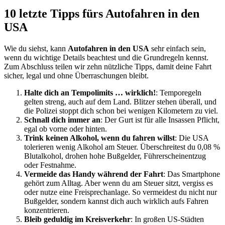
10 letzte Tipps fürs Autofahren in den
USA
Wie du siehst, kann
Autofahren in den USA
sehr einfach sein,
wenn du wichtige Details beachtest und die Grundregeln kennst.
Zum Abschluss teilen wir zehn nützliche Tipps, damit deine Fahrt
sicher, legal und ohne Überraschungen bleibt.
Halte dich an Tempolimits … wirklich!
: Temporegeln
gelten streng, auch auf dem Land. Blitzer stehen überall, und
die Polizei stoppt dich schon bei wenigen Kilometern zu viel.
Schnall dich immer an
: Der Gurt ist für alle Insassen Pflicht,
egal ob vorne oder hinten.
Trink keinen Alkohol, wenn du fahren willst
: Die USA
tolerieren wenig Alkohol am Steuer. Überschreitest du 0,08 %
Blutalkohol, drohen hohe Bußgelder, Führerscheinentzug
oder Festnahme.
Vermeide das Handy während der Fahrt
: Das Smartphone
gehört zum Alltag. Aber wenn du am Steuer sitzt, vergiss es
oder nutze eine Freisprechanlage. So vermeidest du nicht nur
Bußgelder, sondern kannst dich auch wirklich aufs Fahren
konzentrieren.
Bleib geduldig im Kreisverkehr
: In großen US-Städten