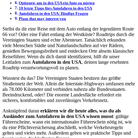
Optionen, um in den USA ein Auto zu mieten
10 letzte Tipps fürs Autofahren in den USA
Autofahren in den USA: Häufige Fragen
Plans that may interest you
Stellst du dir eine Reise mit dem Auto entlang der legendären Route
66 vor? Oder eine Fahrt entlang der Westküste? Roadtrips durch die
Vereinigten Staaten sind echte Abenteuer. Tatsächlich erkunden
viele Menschen Städte und Naturlandschaften auf vier Rädern,
genießen Bewegungsfreiheit und entdecken Orte abseits klassischer
Reiseführer. Wenn du dich damit identifizierst, hilft dir unser
Leitfaden zum
Autofahren in den USA
, deinen lange ersehnten
Roadtrip verantwortungsvoll zu planen.
Wusstest du das? Die Vereinigten Staaten besitzen das größte
Straßennetz der Welt. Allein die Interstate-Highways umfassen mehr
als 78.000 Kilometer und verbinden nahezu alle Bundesstaaten.
Beeindruckend, oder? Die enorme Landesfläche erfordert ein
sicheres, komfortables und zuverlässiges Verkehrsnetz.
Anknüpfend daran
erklären wir dir heute alles, was du als
Ausländer zum Autofahren in den USA wissen musst
: gültige
Führerscheine, wann ein internationaler Führerschein nötig ist, wie
du eine Pflichtversicherung abschließt, welche Verkehrsregeln
gelten und vieles mehr. Außerdem geben wir praktische Tipps und