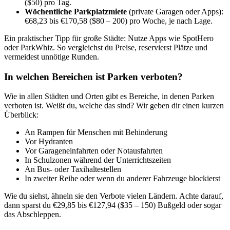
($50) pro Tag.
Wöchentliche Parkplatzmiete
(private Garagen oder Apps):
€68,23 bis €170,58 ($80 – 200) pro Woche, je nach Lage.
Ein praktischer Tipp für große Städte: Nutze Apps wie SpotHero
oder ParkWhiz. So vergleichst du Preise, reservierst Plätze und
vermeidest unnötige Runden.
In welchen Bereichen ist Parken verboten?
Wie in allen Städten und Orten gibt es Bereiche, in denen Parken
verboten ist. Weißt du, welche das sind? Wir geben dir einen kurzen
Überblick:
An Rampen für Menschen mit Behinderung
Vor Hydranten
Vor Garageneinfahrten oder Notausfahrten
In Schulzonen während der Unterrichtszeiten
An Bus- oder Taxihaltestellen
In zweiter Reihe oder wenn du anderer Fahrzeuge blockierst
Wie du siehst, ähneln sie den Verbote vielen Ländern. Achte darauf,
dann sparst du €29,85 bis €127,94 ($35 – 150) Bußgeld oder sogar
das Abschleppen.