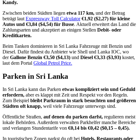
Kandy.
Zwischen beiden Städten liegen
etwa 117 km,
und der Betrag
beträgt laut
Expressway Toll Calculator
€1,92 ($2,27) für kleine
Autos und €3,84 ($4,54) für Busse
. Aktuell erweitert das Land die
Zahlungsarten und akzeptiert an einigen Stellen
Debit- oder
Kreditkarten.
Beim Tanken dominieren in Sri Lanka Fahrzeuge mit Benzin und
Diesel. Dafür findest du Anbieter wie Shell und Lanka IOC, wo
der
Gallone Benzin €3,50 ($4,13)
und
Diesel €3,33 ($3,93)
kostet,
laut dem Portal
Global Petrol Price.
Parken in Sri Lanka
In Sri Lanka kann das Parken
etwas kompliziert sein und Geduld
erfordern,
aber es klappt mit Zeit und Respekt vor den Regeln.
Zum Beispiel
bleibt Parkraum in stark besuchten und größeren
Städten oft knapp,
weil viele Fahrzeuge unterwegs sind.
Öffentliche Straßen,
auf denen du parken darfst,
regulieren meist
lokale Behörden. Außerdem verwalten Parkhelfer manche Bereiche
und verlangen Stundentarife von
€0,14 bis €0,42 ($0,15 – 0,45).
In touristischen Zonen parkst du oft bei
Hotels, Restaurants oder