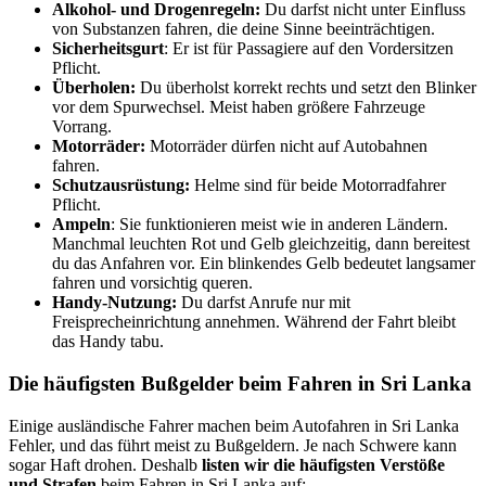
Alkohol- und Drogenregeln:
Du darfst nicht unter Einfluss
von Substanzen fahren, die deine Sinne beeinträchtigen.
Sicherheitsgurt
: Er ist für Passagiere auf den Vordersitzen
Pflicht.
Überholen:
Du überholst korrekt rechts und setzt den Blinker
vor dem Spurwechsel. Meist haben größere Fahrzeuge
Vorrang.
Motorräder:
Motorräder dürfen nicht auf Autobahnen
fahren.
Schutzausrüstung:
Helme sind für beide Motorradfahrer
Pflicht.
Ampeln
: Sie funktionieren meist wie in anderen Ländern.
Manchmal leuchten Rot und Gelb gleichzeitig, dann bereitest
du das Anfahren vor. Ein blinkendes Gelb bedeutet langsamer
fahren und vorsichtig queren.
Handy-Nutzung:
Du darfst Anrufe nur mit
Freisprecheinrichtung annehmen. Während der Fahrt bleibt
das Handy tabu.
Die häufigsten Bußgelder beim Fahren in Sri Lanka
Einige ausländische Fahrer machen beim Autofahren in Sri Lanka
Fehler, und das führt meist zu Bußgeldern. Je nach Schwere kann
sogar Haft drohen. Deshalb
listen wir die häufigsten Verstöße
und Strafen
beim Fahren in Sri Lanka auf: