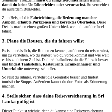
Standards. Trotzdem
musst du einige Besonderheiten lernen,
damit du keine Unfälle erleidest oder verursachst
. So vermeidest
du außerdem Bußgelder.
Zum Beispiel
die Fahrtrichtung, die Bedeutung mancher
Ampeln, erlaubte Parkzonen und korrektes Überholen
. Diese
Details machen einen großen Unterschied, wenn du auf der Insel
fährst.
3. Plane die Routen, die du fahren willst
Es ist unerlässlich, die Routen zu kennen, auf denen du reisen wirst,
um zu verstehen, wo du startest, wo du vorbeikommst und wie weit
es bis zu deinem Ziel ist. Dadurch kalkulierst du die Fahrzeit besser
und
findest Tankstellen, Restaurants, Krankenhäuser und
Unterkünfte
unterwegs schneller.
So reist du ruhiger, verstehst die Geografie besser und findest
touristische Stopps. Außerdem kannst du dort Fotos als Erinnerung
machen.
4. Stelle sicher, dass deine Reiseversicherung in Sri
Lanka gültig ist
Dieser Punkt ist wichtig, denn du kannst eine Reiseversicherung