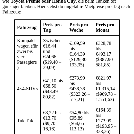
wie
Toyota Premio oder Honda City
, die beim Tanken oft
günstiger bleiben. Hier siehst du ungefähre Mietpreise pro Tag nach
Fahrzeug:
Preis pro
Preis pro
Preis pro
Fahrzeug
Tag
Woche
Monat
Kompakt
Zwischen
€109,59
€328,78
wagen (für
€16,44
bis
bis
zwei bis
und
€164,39
€493,17
vier
€24,66
($129,30 –
($387,90 –
Passagiere
($19,40 –
193,95)
581,85)
)
29,09).
€273,99
€821,97
€41,10 bis
bis
bis
€68,50
4×4-SUVs
€438,38
€1.315,14
($48,49 –
($323,26 –
($969,78 –
80,82)
517,21)
1.551,63)
€164,39
€8,22 bis
€54,80 bis
bis
€13,70
€95,89
Tuk Tuk
€273,99
($9,70 –
($64,65 –
($193,95 –
16,16)
113,13)
323,26)