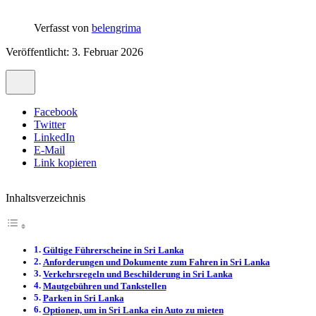
Verfasst von
belengrima
Veröffentlicht: 3. Februar 2026
Facebook
Twitter
LinkedIn
E-Mail
Link kopieren
Inhaltsverzeichnis
Gültige Führerscheine in Sri Lanka
Anforderungen und Dokumente zum Fahren in Sri Lanka
Verkehrsregeln und Beschilderung in Sri Lanka
Mautgebühren und Tankstellen
Parken in Sri Lanka
Optionen, um in Sri Lanka ein Auto zu mieten