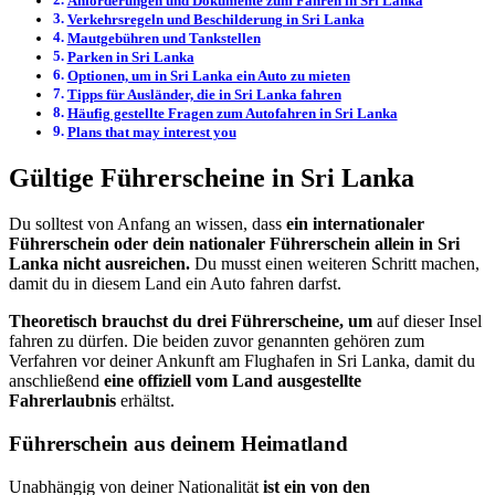
Anforderungen und Dokumente zum Fahren in Sri Lanka
Verkehrsregeln und Beschilderung in Sri Lanka
Mautgebühren und Tankstellen
Parken in Sri Lanka
Optionen, um in Sri Lanka ein Auto zu mieten
Tipps für Ausländer, die in Sri Lanka fahren
Häufig gestellte Fragen zum Autofahren in Sri Lanka
Plans that may interest you
Gültige Führerscheine in Sri Lanka
Du solltest von Anfang an wissen, dass
ein internationaler
Führerschein oder dein nationaler Führerschein allein in Sri
Lanka nicht ausreichen.
Du musst einen weiteren Schritt machen,
damit du in diesem Land ein Auto fahren darfst.
Theoretisch brauchst du drei Führerscheine, um
auf dieser Insel
fahren zu dürfen. Die beiden zuvor genannten gehören zum
Verfahren vor deiner Ankunft am Flughafen in Sri Lanka, damit du
anschließend
eine offiziell vom Land ausgestellte
Fahrerlaubnis
erhältst.
Führerschein aus deinem Heimatland
Unabhängig von deiner Nationalität
ist ein von den