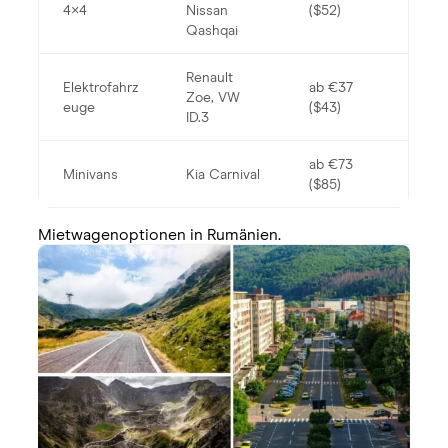
4×4
Nissan
($52)
Qashqai
Renault
Elektrofahrz
ab €37
Zoe, VW
euge
($43)
ID.3
ab €73
Minivans
Kia Carnival
($85)
Mietwagenoptionen in Rumänien.