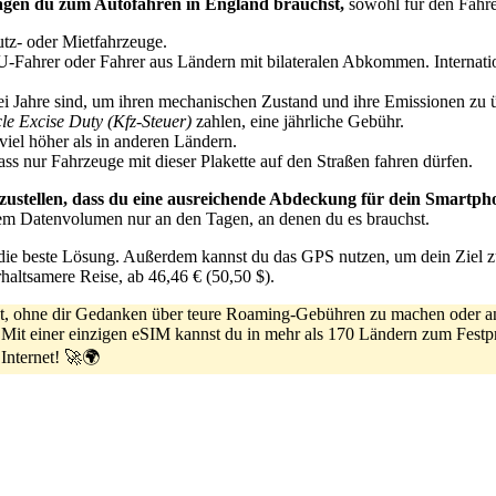
agen du zum Autofahren in England brauchst,
sowohl für den Fahre
utz- oder Mietfahrzeuge.
U-Fahrer oder Fahrer aus Ländern mit bilateralen Abkommen. Internat
drei Jahre sind, um ihren mechanischen Zustand und ihre Emissionen zu 
cle Excise Duty (Kfz-Steuer)
zahlen, eine jährliche Gebühr.
 viel höher als in anderen Ländern.
dass nur Fahrzeuge mit dieser Plakette auf den Straßen fahren dürfen.
rzustellen, dass du eine ausreichende Abdeckung für dein Smartph
em Datenvolumen nur an den Tagen, an denen du es brauchst.
ie beste Lösung. Außerdem kannst du das GPS nutzen, um dein Ziel zu 
rhaltsamere Reise, ab 46,46 € (50,50 $).
lst, ohne dir Gedanken über teure Roaming-Gebühren zu machen oder a
. Mit einer einzigen eSIM kannst du in mehr als 170 Ländern zum Fest
Internet! 🚀🌍