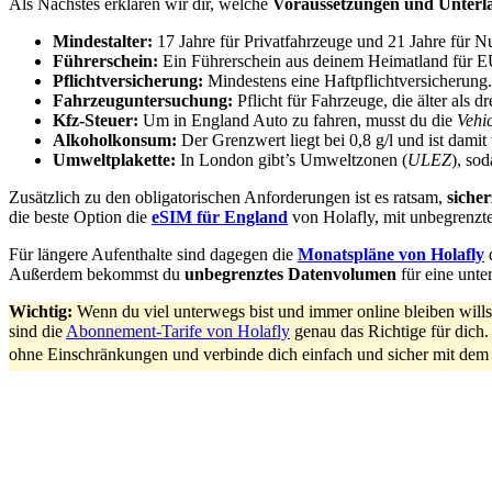
Als Nächstes erklären wir dir, welche
Voraussetzungen und Unterl
Mindestalter:
17 Jahre für Privatfahrzeuge und 21 Jahre für N
Führerschein:
Ein Führerschein aus deinem Heimatland für E
Pflichtversicherung:
Mindestens eine Haftpflichtversicherung.
Fahrzeuguntersuchung:
Pflicht für Fahrzeuge, die älter als 
Kfz-Steuer:
Um in England Auto zu fahren, musst du die
Vehi
Alkoholkonsum:
Der Grenzwert liegt bei 0,8 g/l und ist damit
Umweltplakette:
In London gibt’s Umweltzonen (
ULEZ
), so
Zusätzlich zu den obligatorischen Anforderungen ist es ratsam,
siche
die beste Option die
eSIM für England
von Holafly, mit unbegrenzt
Für längere Aufenthalte sind dagegen die
Monatspläne von Holafly
d
Außerdem bekommst du
unbegrenztes Datenvolumen
für eine unte
Wichtig:
Wenn du viel unterwegs bist und immer online bleiben wil
sind die
Abonnement-Tarife von Holafly
genau das Richtige für dich
ohne Einschränkungen und verbinde dich einfach und sicher mit dem 