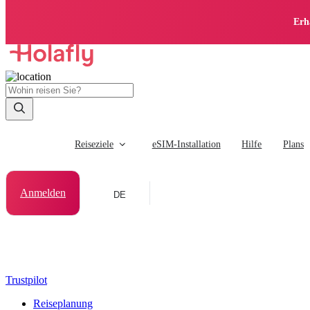
Erh
Reiseziele
eSIM-Installation
Hilfe
Plans
Anmelden
DE
Trustpilot
Reiseplanung