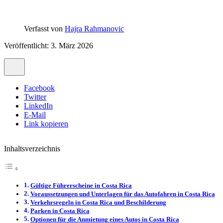
Verfasst von
Hajra Rahmanovic
Veröffentlicht: 3. März 2026
Facebook
Twitter
LinkedIn
E-Mail
Link kopieren
Inhaltsverzeichnis
Gültige Führerscheine in Costa Rica
Voraussetzungen und Unterlagen für das Autofahren in Costa Rica
Verkehrsregeln in Costa Rica und Beschilderung
Parken in Costa Rica
Optionen für die Anmietung eines Autos in Costa Rica