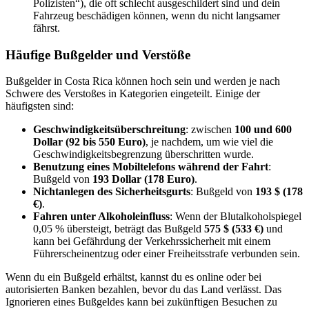
Polizisten“), die oft schlecht ausgeschildert sind und dein
Fahrzeug beschädigen können, wenn du nicht langsamer
fährst.
Häufige Bußgelder und Verstöße
Bußgelder in Costa Rica können hoch sein und werden je nach
Schwere des Verstoßes in Kategorien eingeteilt. Einige der
häufigsten sind:
Geschwindigkeitsüberschreitung
: zwischen
100 und 600
Dollar (92 bis 550 Euro)
, je nachdem, um wie viel die
Geschwindigkeitsbegrenzung überschritten wurde.
Benutzung eines Mobiltelefons während der Fahrt
:
Bußgeld von
193 Dollar (178 Euro)
.
Nichtanlegen des Sicherheitsgurts
: Bußgeld von
193 $ (178
€)
.
Fahren unter Alkoholeinfluss
: Wenn der Blutalkoholspiegel
0,05 % übersteigt, beträgt das Bußgeld
575 $ (533 €)
und
kann bei Gefährdung der Verkehrssicherheit mit einem
Führerscheinentzug oder einer Freiheitsstrafe verbunden sein.
Wenn du ein Bußgeld erhältst, kannst du es online oder bei
autorisierten Banken bezahlen, bevor du das Land verlässt. Das
Ignorieren eines Bußgeldes kann bei zukünftigen Besuchen zu