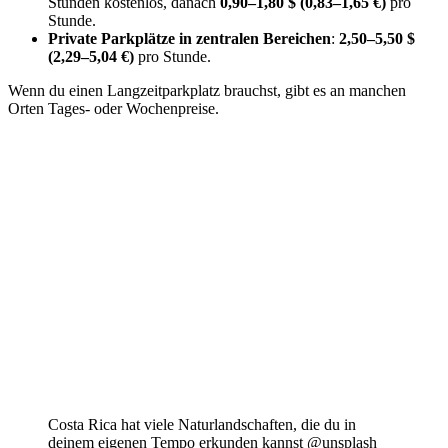
Stunden kostenlos, danach
0,90–1,80 $ (0,83–1,65 €)
pro
Stunde.
Private Parkplätze in zentralen Bereichen
:
2,50–5,50 $
(2,29–5,04 €)
pro Stunde.
Wenn du einen Langzeitparkplatz brauchst, gibt es an manchen
Orten Tages- oder Wochenpreise.
Costa Rica hat viele Naturlandschaften, die du in
deinem eigenen Tempo erkunden kannst @unsplash