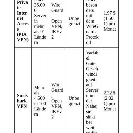
Priva
35.00
Wire
beson
te
0
Guard
ders
Inter
1,97 $
Server
,
mit
net
Unbe
(1,50
in
Open
dem
Acces
grenzt
€) pro
mehr
VPN,
WireG
s
Monat
als 91
IKEv
uard-
(PIA
Lände
2
Protok
VPN)
rn
oll
Variab
el.
Gute
Gesch
windi
gkeit
Wire
auf
Mehr
Guard
Server
als
2,32 $
Surfs
,
n in
4.500
Unbe
(2,02
hark
Open
der
in 100
grenzt
€) pro
VPN
VPN,
Nähe;
Lände
Monat
IKEv
sie
rn
2
sinkt
bei
weit
entfer