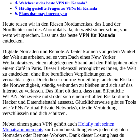
Welches ist das beste VPN für Kanada?
Häufig gestellte Fragen zu VPNs für Kanada
Plans that may interest you
Heute reisen wir in den Riesen Nordamerikas, das Land der
Nordlichter und des Ahornblatts. Ja, du weißt sicher schon, von
wem wir sprechen. Lass uns das beste
VPN für Kanada
entdecken.
Digitale Nomaden und Remote-Arbeiter können von jedem Winkel
der Welt aus arbeiten, sei es vom Dach eines New Yorker
Wolkenkratzers, einem abgelegenen Strand auf den Philippinen oder
einem Café in Paris. Dieser Lebensstil ermöglicht es ihnen, die Welt
zu entdecken, ohne ihre beruflichen Verpflichtungen zu
vernachlässigen. Doch dieser enorme Vorteil birgt auch ein Risiko:
die Notwendigkeit, ständig verbunden zu bleiben und sich auf das
Internet zu verlassen. Das führt oft dazu, dass man öffentliche
WLAN-Netzwerke nutzt oder sich einem erhöhten Risiko durch
Hacker und Datendiebstahl aussetzt. Glücklicherweise gibt es Tools
wie VPNs (Virtual Private Networks), die die Verbindung
verschlüsseln und dich schützen.
Neben einem guten VPN gehört auch
Holafly mit seinen
Monatsabonnements
zur Grundausstattung eines jeden digitalen
Nomaden oder Remote-Workers. Dank dieser Lösung hast du