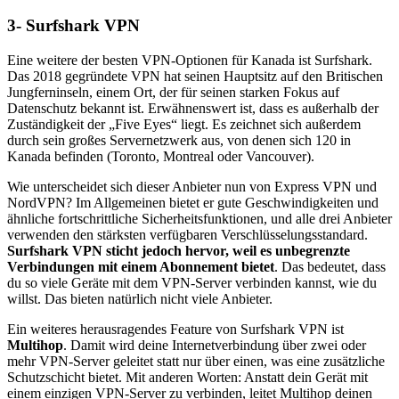
3- Surfshark VPN
Eine weitere der besten VPN-Optionen für Kanada ist Surfshark.
Das 2018 gegründete VPN hat seinen Hauptsitz auf den Britischen
Jungferninseln, einem Ort, der für seinen starken Fokus auf
Datenschutz bekannt ist. Erwähnenswert ist, dass es außerhalb der
Zuständigkeit der „Five Eyes“ liegt. Es zeichnet sich außerdem
durch sein großes Servernetzwerk aus, von denen sich 120 in
Kanada befinden (Toronto, Montreal oder Vancouver).
Wie unterscheidet sich dieser Anbieter nun von Express VPN und
NordVPN? Im Allgemeinen bietet er gute Geschwindigkeiten und
ähnliche fortschrittliche Sicherheitsfunktionen, und alle drei Anbieter
verwenden den stärksten verfügbaren Verschlüsselungsstandard.
Surfshark VPN sticht jedoch hervor, weil es unbegrenzte
Verbindungen mit einem Abonnement bietet
. Das bedeutet, dass
du so viele Geräte mit dem VPN-Server verbinden kannst, wie du
willst. Das bieten natürlich nicht viele Anbieter.
Ein weiteres herausragendes Feature von Surfshark VPN ist
Multihop
. Damit wird deine Internetverbindung über zwei oder
mehr VPN-Server geleitet statt nur über einen, was eine zusätzliche
Schutzschicht bietet. Mit anderen Worten: Anstatt dein Gerät mit
einem einzigen VPN-Server zu verbinden, leitet Multihop deinen