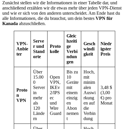
Zunächst stellen wir die Informationen in einer Tabelle dar, und
anschließend erzählen wir dir etwas mehr über jeden VPN-Dienst
und wie er sich von den anderen unterscheidet. Am Ende hast du
alle Informationen, die du brauchst, um dein bestes
VPN für
Kanada
abzuschließen.
Gleic
Serve
hzeiti
VPN-
Gesch
Niedr
r und
Proto
ge
Anbie
windi
igster
Stand
kolle
Verbi
ter
gkeit
Preis
orte
ndun
gen
Über
Bis zu
Hoch,
15.00
Open
10
mit
0
VPN,
Geräte
minim
Server
IKEv
mit
alen
3,48 $
Proto
in
2/IPS
einem
Auswi
(3,00
n
mehr
ec
einzig
rkung
€) pro
VPN
als
und
en
en auf
Monat
120
Wire
Abon
die
Lände
Guard
nemen
Verbin
rn
t
dung
Über
Hoch,