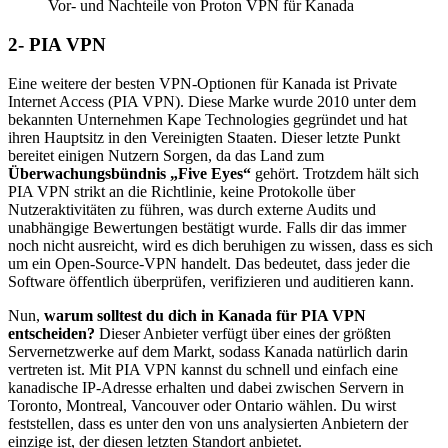
Vor- und Nachteile von Proton VPN für Kanada
2- PIA VPN
Eine weitere der besten VPN-Optionen für Kanada ist Private
Internet Access (PIA VPN). Diese Marke wurde 2010 unter dem
bekannten Unternehmen Kape Technologies gegründet und hat
ihren Hauptsitz in den Vereinigten Staaten. Dieser letzte Punkt
bereitet einigen Nutzern Sorgen, da das Land zum
Überwachungsbündnis „Five Eyes“
gehört. Trotzdem hält sich
PIA VPN strikt an die Richtlinie, keine Protokolle über
Nutzeraktivitäten zu führen, was durch externe Audits und
unabhängige Bewertungen bestätigt wurde. Falls dir das immer
noch nicht ausreicht, wird es dich beruhigen zu wissen, dass es sich
um ein Open-Source-VPN handelt. Das bedeutet, dass jeder die
Software öffentlich überprüfen, verifizieren und auditieren kann.
Nun,
warum solltest du dich in Kanada für PIA VPN
entscheiden?
Dieser Anbieter verfügt über eines der größten
Servernetzwerke auf dem Markt, sodass Kanada natürlich darin
vertreten ist. Mit PIA VPN kannst du schnell und einfach eine
kanadische IP-Adresse erhalten und dabei zwischen Servern in
Toronto, Montreal, Vancouver oder Ontario wählen. Du wirst
feststellen, dass es unter den von uns analysierten Anbietern der
einzige ist, der diesen letzten Standort anbietet.