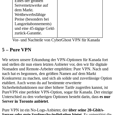
Eines der größten
Servernetzwerke auf
dem Markt.
Wettbewerbsfähige
Preise (besonders bei
Langzeitabonnements)
und eine 45-tägige Geld-
zurück-Garantie.
Vor- und Nachteile von CyberGhost VPN für Kanada
5 – Pure VPN
Wir setzen unsere Erkundung der VPN-Optionen für Kanada fort
und stellen dir nun einen letzten Anbieter vor, den wir für digitale
Nomaden und Remote-Arbeiter empfehlen: Pure VPN. Nach und
nach hat es begonnen, den größten Namen auf dem Markt
Konkurrenz zu machen, und sich als solide und zuverlässige Option
etabliert. Auch wenn du auf bestimmte erweiterte
Sicherheitsfunktionen nur über höhere Tarife zugreifen kannst, ist
PureVPN eine perfekte VPN-Option, sogar für Kanada. Der einzige
Unterschied zu den vorherigen Optionen besteht darin, dass
es nur
Server in Toronto anbietet
.
Pure VPN ist ein No-Logs-Anbieter, der
über seine 20-Gbit/s-
Server sehr gute Surfgeschwindigkeiten bietet
. Es unterstützt die