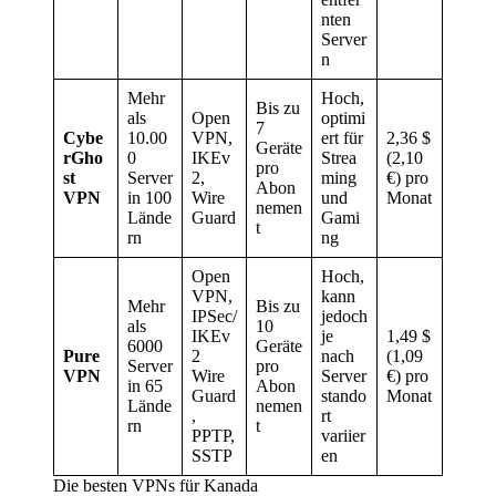
nten
Server
n
Mehr
Hoch,
Bis zu
als
Open
optimi
7
Cybe
10.00
VPN,
ert für
2,36 $
Geräte
rGho
0
IKEv
Strea
(2,10
pro
st
Server
2,
ming
€) pro
Abon
VPN
in 100
Wire
und
Monat
nemen
Lände
Guard
Gami
t
rn
ng
Open
Hoch,
VPN,
kann
Mehr
Bis zu
IPSec/
jedoch
als
10
IKEv
je
1,49 $
6000
Geräte
Pure
2
nach
(1,09
Server
pro
VPN
Wire
Server
€) pro
in 65
Abon
Guard
stando
Monat
Lände
nemen
,
rt
rn
t
PPTP,
variier
SSTP
en
Die besten VPNs für Kanada