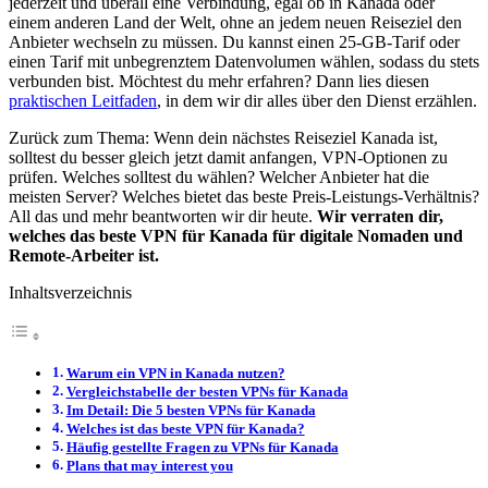
jederzeit und überall eine Verbindung, egal ob in Kanada oder
einem anderen Land der Welt, ohne an jedem neuen Reiseziel den
Anbieter wechseln zu müssen. Du kannst einen 25-GB-Tarif oder
einen Tarif mit unbegrenztem Datenvolumen wählen, sodass du stets
verbunden bist. Möchtest du mehr erfahren? Dann lies diesen
praktischen Leitfaden
, in dem wir dir alles über den Dienst erzählen.
Zurück zum Thema: Wenn dein nächstes Reiseziel Kanada ist,
solltest du besser gleich jetzt damit anfangen, VPN-Optionen zu
prüfen. Welches solltest du wählen? Welcher Anbieter hat die
meisten Server? Welches bietet das beste Preis-Leistungs-Verhältnis?
All das und mehr beantworten wir dir heute.
Wir verraten dir,
welches das beste VPN für Kanada für digitale Nomaden und
Remote-Arbeiter ist.
Inhaltsverzeichnis
Warum ein VPN in Kanada nutzen?
Vergleichstabelle der besten VPNs für Kanada
Im Detail: Die 5 besten VPNs für Kanada
Welches ist das beste VPN für Kanada?
Häufig gestellte Fragen zu VPNs für Kanada
Plans that may interest you