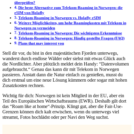
überprüfen?
Die beste Alternative zum Telekom-Roaming in Norwegen: die
eSIM von Holafly
Telekom-Roaming in Norwegen vs. Holafly eSIM
Weitere Möglichkeiten, um hohe Roamingkosten mit Telekom in
Norwegen zu vermeiden
Telekom-Roaming in Norwegen: Die wichtigsten Erkenntnisse
Telekom-Roaming in Norwegen: Häufig gestellte Fragen (FAQ)
Plans that may interest you
Stell dir vor, du bist in den majestätischen Fjorden unterwegs,
wanderst durch endlose Wälder oder siehst mit etwas Glück auch
die Nordlichter. Aber plötzlich meldet dein Handy: “Datenvolumen
aufgebraucht.“ Genau das kann dir mit Telekom in Norwegen
passieren. Anstatt dann die Natur einfach zu genießen, musst du
dich erstmal um eine neue Lösung kümmern oder sogar mit hohen
Zusatzkosten rechnen.
Wichtig für dich: Norwegen ist kein Mitglied in der EU, aber ein
Teil des Europäischen Wirtschaftsraums (EWR). Deshalb gilt dort
das “Roam like at home“-Prinzip. Klingt gut, aber die Fair-Use-
Grenzen können dich kalt erwischen, wenn du unterwegs viel
streamst, Fotos hochlädst oder per Navi den Weg suchst.