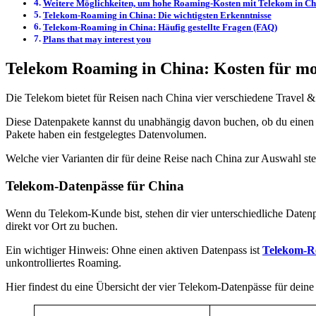
Weitere Möglichkeiten, um hohe Roaming-Kosten mit Telekom in Ch
Telekom-Roaming in China: Die wichtigsten Erkenntnisse
Telekom-Roaming in China: Häufig gestellte Fragen (FAQ)
Plans that may interest you
Telekom Roaming in China: Kosten für mob
Die Telekom bietet für Reisen nach China vier verschiedene Travel 
Diese Datenpakete kannst du unabhängig davon buchen, ob du einen Lau
Pakete haben ein festgelegtes Datenvolumen.
Welche vier Varianten dir für deine Reise nach China zur Auswahl ste
Telekom-Datenpässe für China
Wenn du Telekom-Kunde bist, stehen dir vier unterschiedliche Datenp
direkt vor Ort zu buchen.
Ein wichtiger Hinweis: Ohne einen aktiven Datenpass ist
Telekom-Ro
unkontrolliertes Roaming.
Hier findest du eine Übersicht der vier Telekom-Datenpässe für deine