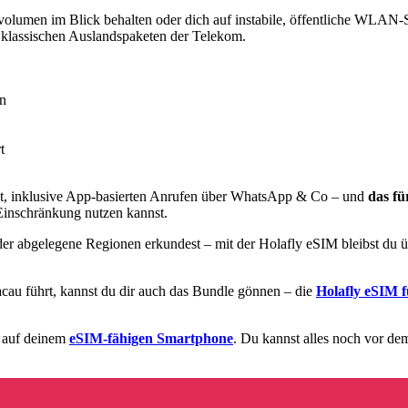
lumen im Blick behalten oder dich auf instabile, öffentliche WLAN-Sp
n klassischen Auslandspaketen der Telekom.
en
t
it, inklusive App-basierten Anrufen über WhatsApp & Co – und
das fü
 Einschränkung nutzen kannst.
r abgelegene Regionen erkundest – mit der Holafly eSIM bleibst du ü
au führt, kannst du dir auch das Bundle gönnen – die
Holafly eSIM 
e auf deinem
eSIM-fähigen Smartphone
. Du kannst alles noch vor de