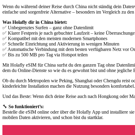
Wenn du während deiner Reise durch China nicht ständig dein Datenvo
einfache und sorgenfreie Alternative – besonders im Vergleich zu de
Was Holafly dir in China bietet:
✅ Unbegrenztes Surfen – ganz ohne Datenlimit
✅ Klarer Festpreis je nach gebuchter Laufzeit – keine Überraschung
✅ Kompatibel mit den meisten modernen Smartphones
✅ Schnelle Einrichtung und Aktivierung in wenigen Minuten
✅ Automatische Verbindung mit dem besten verfügbaren Netz vor Or
✅ Bis zu 500 MB pro Tag via Hotspot teilen
Mit Holafly eSIM für China surfst du den ganzen Tag ohne Datenlim
dem du Online-Dienste so wie du es gewohnt bist und ohne jegliche
Ob du durch Metropolen wie Peking, Shanghai oder Chengdu reist ode
kinderleichte Installation machen die Nutzung besonders komfortabel.
Und das Beste: Wenn dich deine Reise auch nach Hongkong oder Mac
🔧
So funktioniert’s:
Bestelle die eSIM online oder über die Holafly App und installiere si
mobilen Daten aktivieren, und schon bist du startklar.