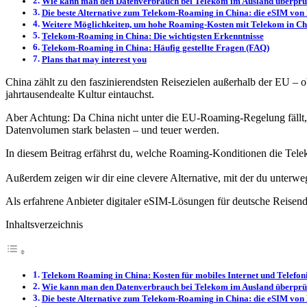
Wie kann man den Datenverbrauch bei Telekom im Ausland überprü
Die beste Alternative zum Telekom-Roaming in China: die eSIM von 
Weitere Möglichkeiten, um hohe Roaming-Kosten mit Telekom in Ch
Telekom-Roaming in China: Die wichtigsten Erkenntnisse
Telekom-Roaming in China: Häufig gestellte Fragen (FAQ)
Plans that may interest you
China zählt zu den faszinierendsten Reisezielen außerhalb der EU –
jahrtausendealte Kultur eintauchst.
Aber Achtung: Da China nicht unter die EU-Roaming-Regelung fällt, 
Datenvolumen stark belasten – und teuer werden.
In diesem Beitrag erfährst du, welche Roaming-Konditionen die Tele
Außerdem zeigen wir dir eine clevere Alternative, mit der du unter
Als erfahrene Anbieter digitaler eSIM-Lösungen für deutsche Reisend
Inhaltsverzeichnis
Telekom Roaming in China: Kosten für mobiles Internet und Telefon
Wie kann man den Datenverbrauch bei Telekom im Ausland überprü
Die beste Alternative zum Telekom-Roaming in China: die eSIM von 