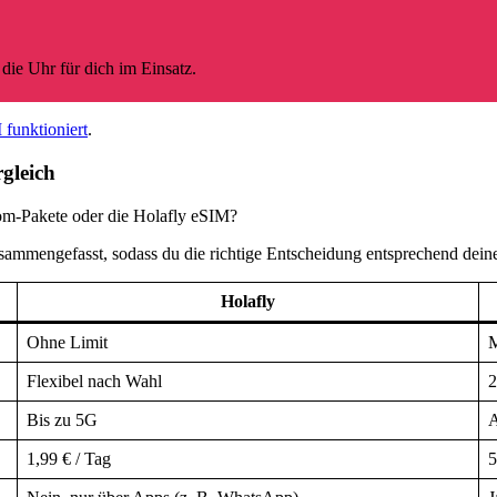
die Uhr für dich im Einsatz.
 funktioniert
.
gleich
om-Pakete oder die Holafly eSIM?
sammengefasst, sodass du die richtige Entscheidung entsprechend deine
Holafly
Ohne Limit
M
Flexibel nach Wahl
2
Bis zu 5G
A
1,99 € / Tag
5