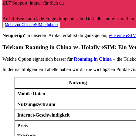
24/7 Support, immer für dich da
Auf Reisen kann jede Frage dringend sein. Deshalb sind wir rund um 
Mehr zur China-eSIM erfahren
Neugierig?
In unserem Artikel erfährst du ganz genau,
wie eine eSIM
Telekom-Roaming in China vs. Holafly eSIM: Ein Ver
Welche Option eignet sich besser für
Roaming in China
– die Telek
In der nachfolgenden Tabelle haben wir dir die wichtigsten Punkte zu
Nutzung
Mobile Daten
Nutzungszeitraum
Internet-Geschwindigkeit
Preis