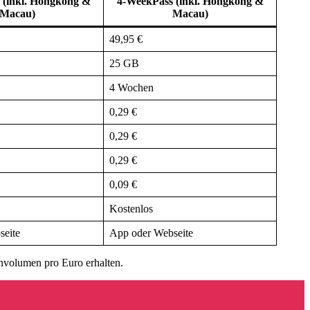
 (inkl. Hongkong &
4-WeekPass (inkl. Hongkong &
Macau)
Macau)
49,95 €
25 GB
4 Wochen
0,29 €
0,29 €
0,29 €
0,09 €
Kostenlos
seite
App oder Webseite
nvolumen pro Euro erhalten.