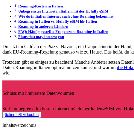
Roaming-Kosten in Italien
Unbegrenztes Internet in Italien mit der Holafly eSIM
Wie du in Italien Internet auch ohne Roaming bekommst
Roaming in Italien vs. Holafly eSIM für Italien
Roaming in anderen Ländern
FAQ: Häufig gestellte Fragen zum Roaming in Italien
Plans that may interest you
Du sitzt im Café an der Piazza Navona, ein Cappuccino in der Hand, 
dank EU-Roaming-Regelung genauso wie zu Hause. Das heißt, du k
Trotzdem gibt es einiges zu beachten! Manche Anbieter setzen Datenli
Daten-Roaming in Italien optimal nutzen kannst und warum
die Hola
wie.
Schluss mit limitiertem Datenvolumen
Surfe unbegrenzt im besten Internet mit deiner Italien-eSIM von Hol
Italien-eSIM kaufen
Inhaltsverzeichnis