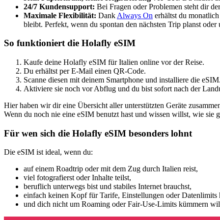
24/7 Kundensupport:
Bei Fragen oder Problemen steht dir der
Maximale Flexibilität:
Dank
Always On
erhältst du monatlich
bleibt. Perfekt, wenn du spontan den nächsten Trip planst oder
So funktioniert die Holafly eSIM
Kaufe deine Holafly eSIM für Italien online vor der Reise.
Du erhältst per E-Mail einen QR-Code.
Scanne diesen mit deinem Smartphone und installiere die eSIM
Aktiviere sie noch vor Abflug und du bist sofort nach der Land
Hier haben wir dir eine Übersicht aller unterstützten Geräte zusammen
Wenn du noch nie eine eSIM benutzt hast und wissen willst, wie sie ge
Für wen sich die Holafly eSIM besonders lohnt
Die eSIM ist ideal, wenn du:
auf einem Roadtrip oder mit dem Zug durch Italien reist,
viel fotografierst oder Inhalte teilst,
beruflich unterwegs bist und stabiles Internet brauchst,
einfach keinen Kopf für Tarife, Einstellungen oder Datenlimits 
und dich nicht um Roaming oder Fair-Use-Limits kümmern will