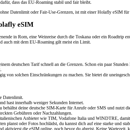
afür, dass das EU-Roaming stabil und fair bleibt.
ohne Datenlimit oder Fair-Use-Grenzen, ist mit einer Holafly eSIM für I
Holafly eSIM
ochenende in Rom, eine Weinreise durch die Toskana oder ein Roadtrip e
und auch mit dem EU-Roaming gilt meist ein Limit.
t einem deutschen Tarif schnell an die Grenzen. Schon ein paar Stunden
.
ngig von solchen Einschränkungen zu machen. Sie bietet dir uneingesc
e Datenlimit.
nd hast innerhalb weniger Sekunden Internet.
 Du behältst deine deutsche SIM-Karte für Anrufe oder SMS und nutzt d
steckten Gebühren oder Nachzahlungen.
 italienischen Anbieter wie TIM, Vodafone Italia und WINDTRE, damit d
n planst oder Fotos hochlädst, du kannst dich auf eine starke und stab
d aktivierst die eSIM online, noch bevor du abreist. Keine Wartezeit,