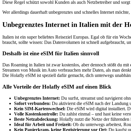
Diese Regel schützt sowohl Kunden als auch Netzbetreiber und sorgt d
Wer allerdings dauerhaft unbegrenztes und schnelles Internet möchte, 
Unbegrenztes Internet in Italien mit der 
Italien ist ein super beliebtes Reiseziel Europas. Egal ob für ein W
braucht, sollte wissen: Das Datenvolumen ist schnell aufgebraucht, 
Deshalb ist eine eSIM für Italien sinnvoll
Das Roaming in Italien ist zwar kostenlos, aber dennoch stößt du mi
Streamen von Musik im Auto verbrauchen mehr Daten, als man denkt
Die Holafly eSIM ist speziell dafür gemacht, dich unterwegs unabhä
Alle Vorteile der Holafly eSIM auf einen Blick
Unbegrenztes Internet:
Du surfst, streamst und navigierst ohn
Sofort verbunden:
Du aktivierst die eSIM nach der Landung u
Kein SIM-Kartenwechsel:
Die eSIM wird digital installiert.
Volle Kostenkontrolle:
Du zahlst einmal – und hast keine ver
Beste Netzabdeckung:
Holafly nutzt die Netze der führenden
Ideal für Arbeit und Freizeit:
Ob du unterwegs arbeitest, Route
Kein Papierkram, keine Registrierung vor Ort:
Du kaufst un