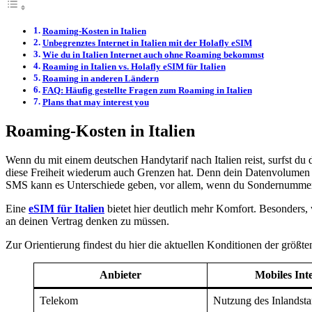
Roaming-Kosten in Italien
Unbegrenztes Internet in Italien mit der Holafly eSIM
Wie du in Italien Internet auch ohne Roaming bekommst
Roaming in Italien vs. Holafly eSIM für Italien
Roaming in anderen Ländern
FAQ: Häufig gestellte Fragen zum Roaming in Italien
Plans that may interest you
Roaming-Kosten in Italien
Wenn du mit einem deutschen Handytarif nach Italien reist, surfst d
diese Freiheit wiederum auch Grenzen hat. Denn dein Datenvolumen is
SMS kann es Unterschiede geben, vor allem, wenn du Sondernummern
Eine
eSIM für Italien
bietet hier deutlich mehr Komfort. Besonders, we
an deinen Vertrag denken zu müssen.
Zur Orientierung findest du hier die aktuellen Konditionen der größt
Anbieter
Mobiles Int
Telekom
Nutzung des Inlandstar