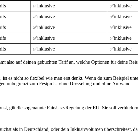
ifs
✅inklusive
✅inklusive
ifs
✅inklusive
✅inklusive
ifs
✅inklusive
✅inklusive
ifs
✅inklusive
✅inklusive
ifs
✅inklusive
✅inklusive
mt also auf deinen gebuchten Tarif an, welche Optionen für deine Reise
 ist es nicht so flexibel wie man erst denkt. Wenn du zum Beispiel unt
egen unbegrenzt zum Festpreis, ohne Drosselung und ohne Aufwand.
t, gilt die sogenannte Fair-Use-Regelung der EU. Sie soll verhindern,
hst als in Deutschland, oder dein Inklusivvolumen überschreitest, dar