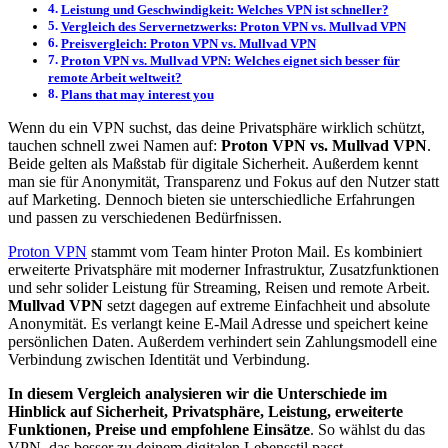
Leistung und Geschwindigkeit: Welches VPN ist schneller?
Vergleich des Servernetzwerks: Proton VPN vs. Mullvad VPN
Preisvergleich: Proton VPN vs. Mullvad VPN
Proton VPN vs. Mullvad VPN: Welches eignet sich besser für
remote Arbeit weltweit?
Plans that may interest you
Wenn du ein VPN suchst, das deine Privatsphäre wirklich schützt,
tauchen schnell zwei Namen auf:
Proton VPN vs. Mullvad VPN
.
Beide gelten als Maßstab für digitale Sicherheit. Außerdem kennt
man sie für Anonymität, Transparenz und Fokus auf den Nutzer statt
auf Marketing. Dennoch bieten sie unterschiedliche Erfahrungen
und passen zu verschiedenen Bedürfnissen.
Proton VPN
stammt vom Team hinter Proton Mail. Es kombiniert
erweiterte Privatsphäre mit moderner Infrastruktur, Zusatzfunktionen
und sehr solider Leistung für Streaming, Reisen und remote Arbeit.
Mullvad VPN
setzt dagegen auf extreme Einfachheit und absolute
Anonymität. Es verlangt keine E-Mail Adresse und speichert keine
persönlichen Daten. Außerdem verhindert sein Zahlungsmodell eine
Verbindung zwischen Identität und Verbindung.
In diesem Vergleich analysieren wir die Unterschiede im
Hinblick auf Sicherheit, Privatsphäre, Leistung, erweiterte
Funktionen, Preise und empfohlene Einsätze
. So wählst du das
VPN, das besser zu deinem digitalen Lebensstil passt.