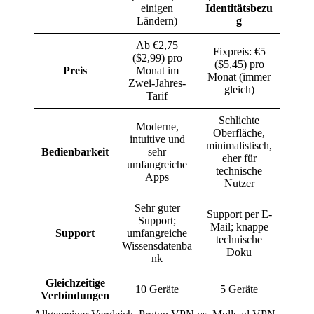
einigen
Identitätsbezu
Ländern)
g
Ab €2,75
Fixpreis: €5
($2,99) pro
($5,45) pro
Preis
Monat im
Monat (immer
Zwei-Jahres-
gleich)
Tarif
Schlichte
Moderne,
Oberfläche,
intuitive und
minimalistisch,
Bedienbarkeit
sehr
eher für
umfangreiche
technische
Apps
Nutzer
Sehr guter
Support per E-
Support;
Mail; knappe
Support
umfangreiche
technische
Wissensdatenba
Doku
nk
Gleichzeitige
10 Geräte
5 Geräte
Verbindungen