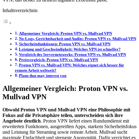
Inhaltsverzeichnis
Allgemeiner Vergleich: Proton VPN vs. Mullvad VPN
No-Logs, Gerichtsbarkeit und Audits: Proton VPN vs. Mullvad VPN
Sicherheitsfunktionen: Proton VPN vs. Mullvad VPN
Leistung und Geschwindigkeit: Welches VPN ist schneller?
Vergleich des Servernetzwerks: Proton VPN vs. Mullvad VPN
Preisvergleich: Proton VPN vs. Mullvad VPN
Proton VPN vs. Mullvad VPN: Welches eignet sich besser für
remote Arbeit weltweit?
Plans that may interest you
Allgemeiner Vergleich: Proton VPN vs.
Mullvad VPN
Obwohl Proton VPN und Mullvad VPN eine Philosophie mit
Fokus auf die Privatsphäre teilen, unterscheiden sich ihre
Angebote deutlich
. Proton VPN liefert einen Rundumdienst mit
erweiterten Funktionen, ausgereiften Apps, starkem Sicherheitsfokus
und Leistung für Streaming sowie remote Arbeit. Mullvad sucht
maximale Einfachheit und strengste Anonymität. Dafür verzichtet es