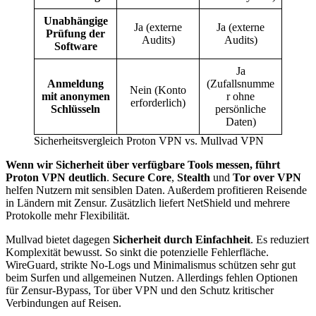
Unabhängige
Ja (externe
Ja (externe
Prüfung der
Audits)
Audits)
Software
Ja
Anmeldung
(Zufallsnumme
Nein (Konto
mit anonymen
r ohne
erforderlich)
Schlüsseln
persönliche
Daten)
Sicherheitsvergleich Proton VPN vs. Mullvad VPN
Wenn wir Sicherheit über verfügbare Tools messen, führt
Proton VPN deutlich
.
Secure Core
,
Stealth
und
Tor over VPN
helfen Nutzern mit sensiblen Daten. Außerdem profitieren Reisende
in Ländern mit Zensur. Zusätzlich liefert NetShield und mehrere
Protokolle mehr Flexibilität.
Mullvad bietet dagegen
Sicherheit durch Einfachheit
. Es reduziert
Komplexität bewusst. So sinkt die potenzielle Fehlerfläche.
WireGuard, strikte No-Logs und Minimalismus schützen sehr gut
beim Surfen und allgemeinen Nutzen. Allerdings fehlen Optionen
für Zensur-Bypass, Tor über VPN und den Schutz kritischer
Verbindungen auf Reisen.