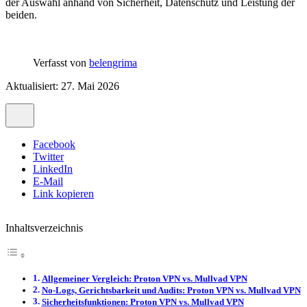
der Auswahl anhand von Sicherheit, Datenschutz und Leistung der
beiden.
Verfasst von
belengrima
Aktualisiert: 27. Mai 2026
Facebook
Twitter
LinkedIn
E-Mail
Link kopieren
Inhaltsverzeichnis
Allgemeiner Vergleich: Proton VPN vs. Mullvad VPN
No-Logs, Gerichtsbarkeit und Audits: Proton VPN vs. Mullvad VPN
Sicherheitsfunktionen: Proton VPN vs. Mullvad VPN