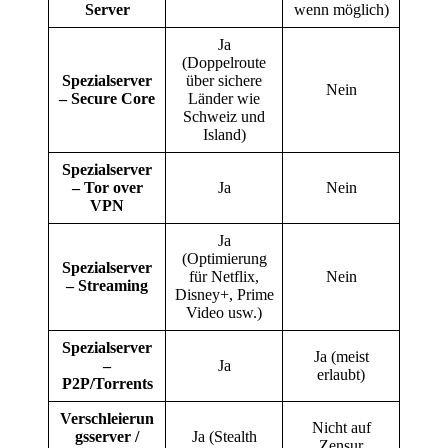
Server
wenn möglich)
Ja
(Doppelroute
Spezialserver
über sichere
Nein
– Secure Core
Länder wie
Schweiz und
Island)
Spezialserver
– Tor over
Ja
Nein
VPN
Ja
(Optimierung
Spezialserver
für Netflix,
Nein
– Streaming
Disney+, Prime
Video usw.)
Spezialserver
Ja (meist
–
Ja
erlaubt)
P2P/Torrents
Verschleierun
Nicht auf
gsserver /
Ja (Stealth
Zensur