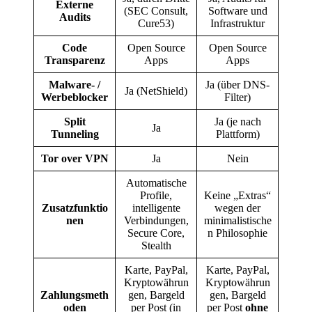
Externe
(SEC Consult,
Software und
Audits
Cure53)
Infrastruktur
Code
Open Source
Open Source
Transparenz
Apps
Apps
Malware- /
Ja (über DNS-
Ja (NetShield)
Werbeblocker
Filter)
Split
Ja (je nach
Ja
Tunneling
Plattform)
Tor over VPN
Ja
Nein
Automatische
Profile,
Keine „Extras“
Zusatzfunktio
intelligente
wegen der
nen
Verbindungen,
minimalistische
Secure Core,
n Philosophie
Stealth
Karte, PayPal,
Karte, PayPal,
Kryptowährun
Kryptowährun
Zahlungsmeth
gen, Bargeld
gen, Bargeld
oden
per Post (in
per Post
ohne