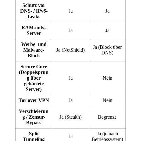
Schutz vor
DNS- / IPv6-
Ja
Ja
Leaks
RAM-only-
Ja
Ja
Server
Werbe- und
Ja (Block über
Malware-
Ja (NetShield)
DNS)
Block
Secure Core
(Doppelsprun
g über
Ja
Nein
gehärtete
Server)
Tor over VPN
Ja
Nein
Verschleierun
g / Zensur-
Ja (Stealth)
Begrenzt
Bypass
Split
Ja (je nach
Ja
Tunneling
Betriebssystem)