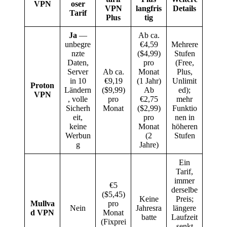
VPN
oser
VPN
langfris
Details
Tarif
Plus
tig
Ja
—
Ab ca.
unbegre
€4,59
Mehrere
nzte
($4,99)
Stufen
Daten,
pro
(Free,
Server
Ab ca.
Monat
Plus,
in 10
€9,19
(1 Jahr)
Unlimit
Proton
Ländern
($9,99)
Ab
ed);
VPN
, volle
pro
€2,75
mehr
Sicherh
Monat
($2,99)
Funktio
eit,
pro
nen in
keine
Monat
höheren
Werbun
(2
Stufen
g
Jahre)
Ein
Tarif,
immer
€5
derselbe
($5,45)
Keine
Preis;
Mullva
pro
Nein
Jahresra
längere
d VPN
Monat
batte
Laufzeit
(Fixprei
senkt