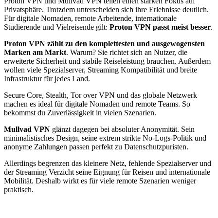
Proton VPN und Mullvad VPN teilen einen starken Fokus auf
Privatsphäre. Trotzdem unterscheiden sich ihre Erlebnisse deutlich.
Für digitale Nomaden, remote Arbeitende, internationale
Studierende und Vielreisende gilt:
Proton VPN passt meist besser
.
Proton VPN zählt zu den komplettesten und ausgewogensten
Marken am Markt
. Warum? Sie richtet sich an Nutzer, die
erweiterte Sicherheit und stabile Reiseleistung brauchen. Außerdem
wollen viele Spezialserver, Streaming Kompatibilität und breite
Infrastruktur für jedes Land.
Secure Core, Stealth, Tor over VPN und das globale Netzwerk
machen es ideal für digitale Nomaden und remote Teams. So
bekommst du Zuverlässigkeit in vielen Szenarien.
Mullvad VPN
glänzt dagegen bei absoluter Anonymität. Sein
minimalistisches Design, seine extrem strikte No-Logs-Politik und
anonyme Zahlungen passen perfekt zu Datenschutzpuristen.
Allerdings begrenzen das kleinere Netz, fehlende Spezialserver und
der Streaming Verzicht seine Eignung für Reisen und internationale
Mobilität. Deshalb wirkt es für viele remote Szenarien weniger
praktisch.