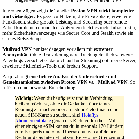
Allgemeiner Vergleich, Proton VPN vs. Mullvad VPN
In groben Zügen zeigt die Tabelle:
Proton VPN wirkt kompletter
und vielseitiger
. Es passt zu Nutzern, die Privatsphäre, erweiterte
Funktionen, starke globale Leistung und Streaming oder remote
Arbeit kombinieren möchten. Außerdem bietet es mehr Infrastruktur,
mehr Sicherheitswerkzeuge wie Secure Core und Stealth sowie ein
starkes Reise-Setup.
Mullvad VPN
punktet dagegen vor allem mit
extremer
Anonymität
. Ohne Registrierung wird Tracking deutlich schwerer.
Allerdings verzichtet es dadurch auf für Streaming optimierte Server,
erweiterte Sicherheits-Tools und breiten Support.
Ab jetzt folgt eine
tiefere Analyse der Unterschiede und
Gemeinsamkeiten zwischen Proton VPN vs. . Mullvad VPN.
So
triffst du eine bewusste Entscheidung.
Wichtig:
Wenn du häufig reist und in Verbindung
bleiben möchtest, ohne dir Gedanken über teures
Roaming zu machen oder an jedem Zielort nach einer
neuen SIM-Karte zu suchen, sind
Holaflys
Abonnementpläne
genau das Richtige für dich. Mit
einer einzigen eSIM kannst du in mehr als 170 Ländern
zum Festpreis und ohne Überraschungen auf deiner
Rechnung das Internet nutzen. Reise ohne Grenzen und