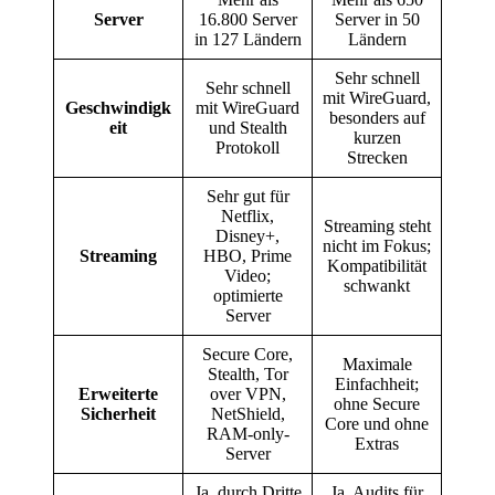
Server
16.800 Server
Server in 50
in 127 Ländern
Ländern
Sehr schnell
Sehr schnell
mit WireGuard,
Geschwindigk
mit WireGuard
besonders auf
eit
und Stealth
kurzen
Protokoll
Strecken
Sehr gut für
Netflix,
Streaming steht
Disney+,
nicht im Fokus;
Streaming
HBO, Prime
Kompatibilität
Video;
schwankt
optimierte
Server
Secure Core,
Maximale
Stealth, Tor
Einfachheit;
Erweiterte
over VPN,
ohne Secure
Sicherheit
NetShield,
Core und ohne
RAM-only-
Extras
Server
Ja, durch Dritte
Ja, Audits für