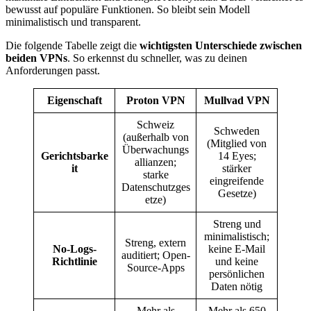
bewusst auf populäre Funktionen. So bleibt sein Modell
minimalistisch und transparent.
Die folgende Tabelle zeigt die
wichtigsten Unterschiede zwischen
beiden VPNs
. So erkennst du schneller, was zu deinen
Anforderungen passt.
Eigenschaft
Proton VPN
Mullvad VPN
Schweiz
Schweden
(außerhalb von
(Mitglied von
Überwachungs
Gerichtsbarke
14 Eyes;
allianzen;
it
stärker
starke
eingreifende
Datenschutzges
Gesetze)
etze)
Streng und
minimalistisch;
Streng, extern
No-Logs-
keine E-Mail
auditiert; Open-
Richtlinie
und keine
Source-Apps
persönlichen
Daten nötig
Mehr als
Mehr als 650