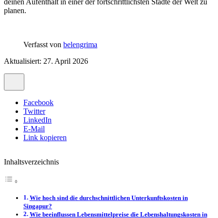
deinen Aufenthalt in einer der fortschrittlichsten Städte der Welt zu
planen.
Verfasst von
belengrima
Aktualisiert: 27. April 2026
Facebook
Twitter
LinkedIn
E-Mail
Link kopieren
Inhaltsverzeichnis
Wie hoch sind die durchschnittlichen Unterkunftskosten in
Singapur?
Wie beeinflussen Lebensmittelpreise die Lebenshaltungskosten in