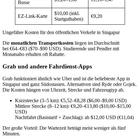
Busse
$10,00 (inkl.
EZ-Link-Karte
€9,20
Startguthaben)
Ungefähre Kosten für den öffentlichen Verkehr in Singapur
Die
monatlichen Transportkosten
liegen im Durchschnitt
bei €64–€83 ($70–$90 USD). Studierende und Pendler mit
Monatsabo erhalten oft Rabatte.
Grab und andere Fahrdienst-Apps
Grab funktioniert ähnlich wie Uber und ist die beliebteste App in
Singapur und ganz Südostasien. Alternativen sind Ryde oder Gojek.
Die Kosten hängen von Uhrzeit, Strecke und Fahrzeugtyp ab.
Kurzstrecke (3–5 km): €5,52–€8,28 ($6,00–$9,00 USD)
Mittlere Strecke (8–12 km): €9,20–€13,80 ($10,00–$15,00
USD)
Nachtfahrt (Basistarif + Zuschlag): ab $12,00 USD (€11,04)
Der große Vorteil: Die Wartezeit beträgt meist weniger als fünf
Minuten.