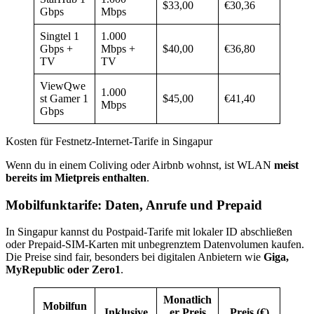
$33,00
€30,36
Gbps
Mbps
Singtel 1
1.000
Gbps +
Mbps +
$40,00
€36,80
TV
TV
ViewQwe
1.000
st Gamer 1
$45,00
€41,40
Mbps
Gbps
Kosten für Festnetz-Internet-Tarife in Singapur
Wenn du in einem Coliving oder Airbnb wohnst, ist WLAN
meist
bereits im Mietpreis enthalten
.
Mobilfunktarife: Daten, Anrufe und Prepaid
In Singapur kannst du Postpaid-Tarife mit lokaler ID abschließen
oder Prepaid-SIM-Karten mit unbegrenztem Datenvolumen kaufen.
Die Preise sind fair, besonders bei digitalen Anbietern wie
Giga,
MyRepublic oder Zero1
.
Monatlich
Mobilfun
Inklusive
er Preis
Preis (€)