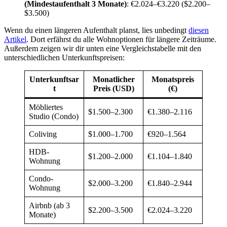
(Mindestaufenthalt 3 Monate)
: €2.024–€3.220 ($2.200–
$3.500)
Wenn du einen längeren Aufenthalt planst, lies unbedingt
diesen
Artikel
. Dort erfährst du alle Wohnoptionen für längere Zeiträume.
Außerdem zeigen wir dir unten eine Vergleichstabelle mit den
unterschiedlichen Unterkunftspreisen:
Unterkunftsar
Monatlicher
Monatspreis
t
Preis (USD)
(€)
Möbliertes
$1.500–2.300
€1.380–2.116
Studio (Condo)
Coliving
$1.000–1.700
€920–1.564
HDB-
$1.200–2.000
€1.104–1.840
Wohnung
Condo-
$2.000–3.200
€1.840–2.944
Wohnung
Airbnb (ab 3
$2.200–3.500
€2.024–3.220
Monate)