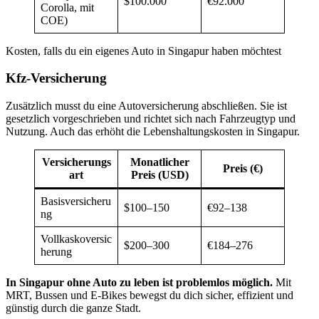
$100.000
€92.000
Corolla, mit
COE)
Kosten, falls du ein eigenes Auto in Singapur haben möchtest
Kfz-Versicherung
Zusätzlich musst du eine Autoversicherung abschließen. Sie ist
gesetzlich vorgeschrieben und richtet sich nach Fahrzeugtyp und
Nutzung. Auch das erhöht die Lebenshaltungskosten in Singapur.
Versicherungs
Monatlicher
Preis (€)
art
Preis (USD)
Basisversicheru
$100–150
€92–138
ng
Vollkaskoversic
$200–300
€184–276
herung
In Singapur ohne Auto zu leben ist problemlos möglich.
Mit
MRT, Bussen und E-Bikes bewegst du dich sicher, effizient und
günstig durch die ganze Stadt.