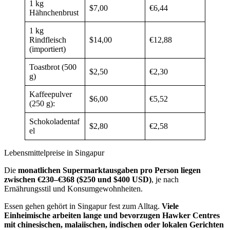
1 kg
$7,00
€6,44
Hähnchenbrust
1 kg
Rindfleisch
$14,00
€12,88
(importiert)
Toastbrot (500
$2,50
€2,30
g)
Kaffeepulver
$6,00
€5,52
(250 g):
Schokoladentaf
$2,80
€2,58
el
Lebensmittelpreise in Singapur
Die
monatlichen Supermarktausgaben pro Person liegen
zwischen €230–€368 ($250 und $400 USD)
, je nach
Ernährungsstil und Konsumgewohnheiten.
Essen gehen gehört in Singapur fest zum Alltag.
Viele
Einheimische arbeiten lange und bevorzugen Hawker Centres
mit chinesischen, malaiischen, indischen oder lokalen Gerichten