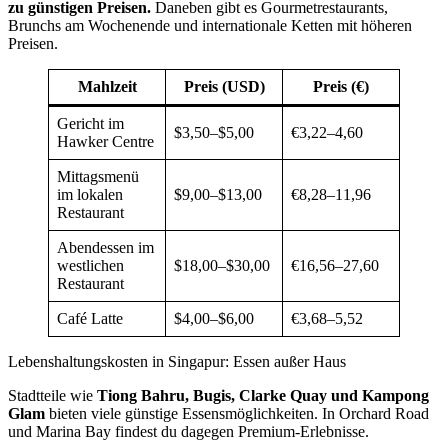
zu günstigen Preisen.
Daneben gibt es Gourmetrestaurants,
Brunchs am Wochenende und internationale Ketten mit höheren
Preisen.
Mahlzeit
Preis (USD)
Preis (€)
Gericht im
$3,50–$5,00
€3,22–4,60
Hawker Centre
Mittagsmenü
im lokalen
$9,00–$13,00
€8,28–11,96
Restaurant
Abendessen im
westlichen
$18,00–$30,00
€16,56–27,60
Restaurant
Café Latte
$4,00–$6,00
€3,68–5,52
Lebenshaltungskosten in Singapur: Essen außer Haus
Stadtteile wie
Tiong Bahru, Bugis, Clarke Quay und Kampong
Glam
bieten viele günstige Essensmöglichkeiten. In Orchard Road
und Marina Bay findest du dagegen Premium-Erlebnisse.