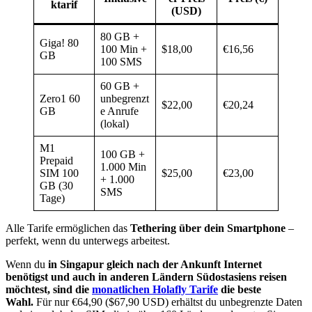
ktarif
(USD)
80 GB +
Giga! 80
100 Min +
$18,00
€16,56
GB
100 SMS
60 GB +
Zero1 60
unbegrenzt
$22,00
€20,24
GB
e Anrufe
(lokal)
M1
100 GB +
Prepaid
1.000 Min
SIM 100
$25,00
€23,00
+ 1.000
GB (30
SMS
Tage)
Alle Tarife ermöglichen das
Tethering über dein Smartphone
–
perfekt, wenn du unterwegs arbeitest.
Wenn du
in Singapur gleich nach der Ankunft Internet
benötigst und auch in anderen Ländern Südostasiens reisen
möchtest, sind die
monatlichen Holafly Tarife
die beste
Wahl.
Für nur €64,90 ($67,90 USD) erhältst du unbegrenzte Daten