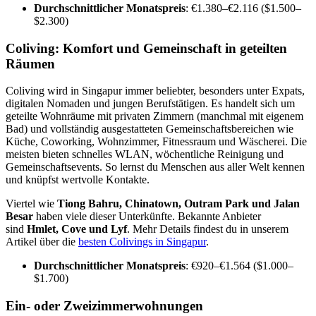
Durchschnittlicher Monatspreis
: €1.380–€2.116 ($1.500–
$2.300)
Coliving: Komfort und Gemeinschaft in geteilten
Räumen
Coliving wird in Singapur immer beliebter, besonders unter Expats,
digitalen Nomaden und jungen Berufstätigen. Es handelt sich um
geteilte Wohnräume mit privaten Zimmern (manchmal mit eigenem
Bad) und vollständig ausgestatteten Gemeinschaftsbereichen wie
Küche, Coworking, Wohnzimmer, Fitnessraum und Wäscherei. Die
meisten bieten schnelles WLAN, wöchentliche Reinigung und
Gemeinschaftsevents. So lernst du Menschen aus aller Welt kennen
und knüpfst wertvolle Kontakte.
Viertel wie
Tiong Bahru, Chinatown, Outram Park und Jalan
Besar
haben viele dieser Unterkünfte. Bekannte Anbieter
sind
Hmlet, Cove und Lyf
. Mehr Details findest du in unserem
Artikel über die
besten Colivings in Singapur
.
Durchschnittlicher Monatspreis
: €920–€1.564 ($1.000–
$1.700)
Ein- oder Zweizimmerwohnungen