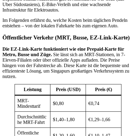
Uber Südostasiens), E-Bike-Verleih und eine wachsende
Infrastruktur für Elektroautos.
Im Folgenden erfährst du, welche Kosten beim täglichen Pendeln
entstehen – von der lokalen Fahrkarte bis zum eigenen Auto.
Öffentlicher Verkehr (MRT, Busse, EZ-Link-Karte)
Die EZ-Link-Karte funktioniert wie eine Prepaid-Karte für
Metro, Busse und Züge.
Sie lässt sich an MRT-Stationen, in 7-
Eleven-Filialen oder über offizielle Apps aufladen. Die Preise
hängen von der Fahrstrecke ab. Diese Karte ist die bequemste und
effizienteste Lösung, um Singapurs großartiges Verkehrssystem zu
nutzen.
Leistung
Preis (USD)
Preis (€)
MRT-
$0,80
€0,74
Mindesttarif
Durchschnittlic
$1,40–1,80
€1,29–1,66
he MRT-Fahrt
Öffentliche
$1,20–1,60
€1,10–1,47