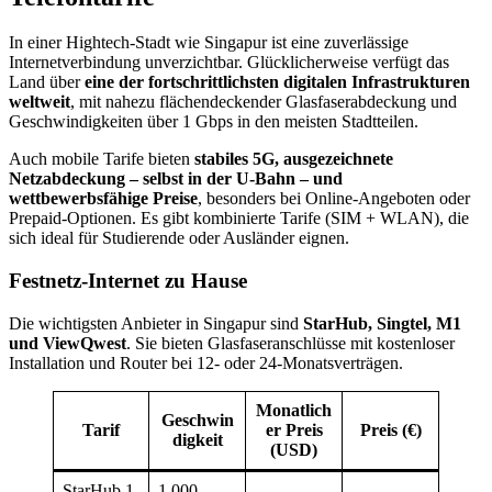
In einer Hightech-Stadt wie Singapur ist eine zuverlässige
Internetverbindung unverzichtbar. Glücklicherweise verfügt das
Land über
eine der fortschrittlichsten digitalen Infrastrukturen
weltweit
, mit nahezu flächendeckender Glasfaserabdeckung und
Geschwindigkeiten über 1 Gbps in den meisten Stadtteilen.
Auch mobile Tarife bieten
stabiles 5G, ausgezeichnete
Netzabdeckung – selbst in der U-Bahn – und
wettbewerbsfähige Preise
, besonders bei Online-Angeboten oder
Prepaid-Optionen. Es gibt kombinierte Tarife (SIM + WLAN), die
sich ideal für Studierende oder Ausländer eignen.
Festnetz-Internet zu Hause
Die wichtigsten Anbieter in Singapur sind
StarHub, Singtel, M1
und ViewQwest
. Sie bieten Glasfaseranschlüsse mit kostenloser
Installation und Router bei 12- oder 24-Monatsverträgen.
Monatlich
Geschwin
Tarif
er Preis
Preis (€)
digkeit
(USD)
StarHub 1
1.000