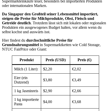
Supermarkteinkäufe teuer, besonders bei importierten Produkten
oder internationalen Marken.
Da Singapur den Großteil seiner Lebensmittel importiert,
steigen die Preise für Milchprodukte, Obst, Fleisch und
Getreide deutlich
. Trotzdem lässt sich mit lokalen oder regionalen
Produkten ein ausgewogenes Budget halten, vor allem wenn du
selbst kochst und auswärts isst.
Hier findest du
durchschnittliche Preise für
Grundnahrungsmittel
in Supermarktketten wie Cold Storage,
NTUC FairPrice oder Giant:
Produkt
Preis (USD)
Preis (€)
Milch (1 Liter):
$2,20
€2,02
Eier (ein
$3,80
€3,49
Dutzend)
1 kg Jasminreis
$2,90
€2,66
1 kg importierte
$4,00
€3,68
Pasta