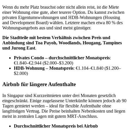
Wenn du mehr Platz brauchst oder nicht allein reist, ist die Miete
einer Wohnung eine gute, aber teurere Option. Du kannst zwischen
privaten Eigentumswohnungen und HDB-Wohnungen (Housing
and Development Board) wählen. Letztere machen etwa 80 % des
Wohnungsangebots aus und sind meist günstiger.
Die Stadtteile mit bestem Verhältnis zwischen Preis und
Anbindung sind
Toa Payoh, Woodlands, Hougang, Tampines
und Jurong East
.
Privates Condo – durchschnittlicher Monatspreis
:
€1.840–€2.944 ($2.000–$3.200)
HDB-Wohnung – Monatspreis
: €1.104–€1.840 ($1.200–
$2.000)
Airbnb für längere Aufenthalte
In Singapur sind Kurzzeitmieten unter drei Monaten gesetzlich
eingeschränkt. Einige zugelassene Unterkünfte können jedoch ab 90
Tagen gemietet werden – ideal für flexible Aufenthalte ohne
langfristigen Vertrag. Die Preise beinhalten Nebenkosten und liegen
meist in zentralen Lagen mit gutem MRT-Anschluss.
Durchschnittlicher Monatspreis bei Airbnb