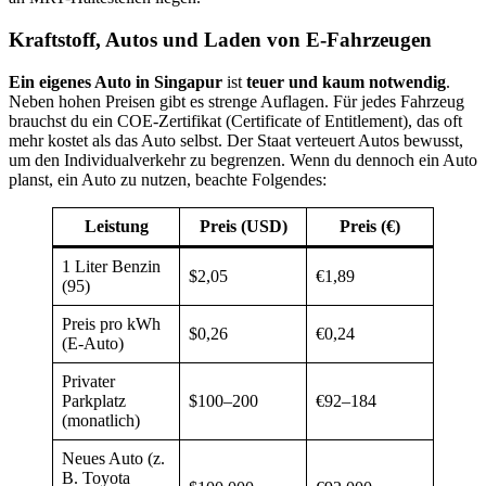
Kraftstoff, Autos und Laden von E-Fahrzeugen
Ein eigenes Auto in Singapur
ist
teuer und kaum notwendig
.
Neben hohen Preisen gibt es strenge Auflagen. Für jedes Fahrzeug
brauchst du ein COE-Zertifikat (Certificate of Entitlement), das oft
mehr kostet als das Auto selbst. Der Staat verteuert Autos bewusst,
um den Individualverkehr zu begrenzen. Wenn du dennoch ein Auto
planst, ein Auto zu nutzen, beachte Folgendes:
Leistung
Preis (USD)
Preis (€)
1 Liter Benzin
$2,05
€1,89
(95)
Preis pro kWh
$0,26
€0,24
(E-Auto)
Privater
Parkplatz
$100–200
€92–184
(monatlich)
Neues Auto (z.
B. Toyota