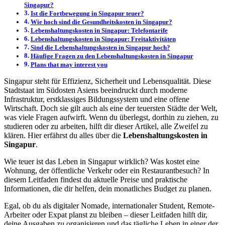
Singapur?
Ist die Fortbewegung in Singapur teuer?
Wie hoch sind die Gesundheitskosten in Singapur?
Lebenshaltungskosten in Singapur: Telefontarife
Lebenshaltungskosten in Singapur: Freitaktivitäten
Sind die Lebenshaltungskosten in Singapur hoch?
Häufige Fragen zu den Lebenshaltungskosten in Singapur
Plans that may interest you
Singapur steht für Effizienz, Sicherheit und Lebensqualität. Diese
Stadtstaat im Südosten Asiens beeindruckt durch moderne
Infrastruktur, erstklassiges Bildungssystem und eine offene
Wirtschaft. Doch sie gilt auch als eine der teuersten Städte der Welt,
was viele Fragen aufwirft. Wenn du überlegst, dorthin zu ziehen, zu
studieren oder zu arbeiten, hilft dir dieser Artikel, alle Zweifel zu
klären. Hier erfährst du alles über die
Lebenshaltungskosten in
Singapur
.
Wie teuer ist das Leben in Singapur wirklich? Was kostet eine
Wohnung, der öffentliche Verkehr oder ein Restaurantbesuch? In
diesem Leitfaden findest du aktuelle Preise und praktische
Informationen, die dir helfen, dein monatliches Budget zu planen.
Egal, ob du als digitaler Nomade, internationaler Student, Remote-
Arbeiter oder Expat planst zu bleiben – dieser Leitfaden hilft dir,
deine Ausgaben zu organisieren und das tägliche Leben in einer der