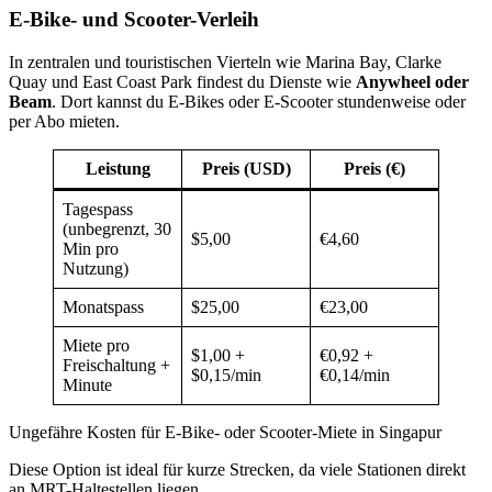
E-Bike- und Scooter-Verleih
In zentralen und touristischen Vierteln wie Marina Bay, Clarke
Quay und East Coast Park findest du Dienste wie
Anywheel oder
Beam
. Dort kannst du E-Bikes oder E-Scooter stundenweise oder
per Abo mieten.
Leistung
Preis (USD)
Preis (€)
Tagespass
(unbegrenzt, 30
$5,00
€4,60
Min pro
Nutzung)
Monatspass
$25,00
€23,00
Miete pro
$1,00 +
€0,92 +
Freischaltung +
$0,15/min
€0,14/min
Minute
Ungefähre Kosten für E-Bike- oder Scooter-Miete in Singapur
Diese Option ist ideal für kurze Strecken, da viele Stationen direkt
an MRT-Haltestellen liegen.