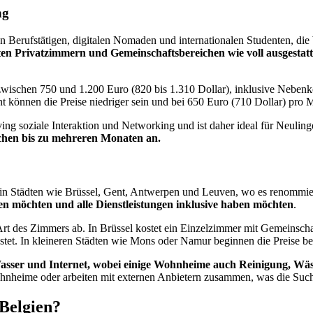
ng
gen Berufstätigen, digitalen Nomaden und internationalen Studenten, 
erten Privatzimmern und Gemeinschaftsbereichen wie voll ausgest
zwischen 750 und 1.200 Euro (820 bis 1.310 Dollar), inklusive Nebenk
nt können die Preise niedriger sein und bei 650 Euro (710 Dollar) pro 
g soziale Interaktion und Networking und ist daher ideal für Neulinge
ochen bis zu mehreren Monaten an.
 in Städten wie Brüssel, Gent, Antwerpen und Leuven, wo es renommier
en möchten und alle Dienstleistungen inklusive haben möchten
.
rt des Zimmers ab. In Brüssel kostet ein Einzelzimmer mit Gemeinscha
et. In kleineren Städten wie Mons oder Namur beginnen die Preise bei
sser und Internet, wobei einige Wohnheime auch Reinigung, Wäs
hnheime oder arbeiten mit externen Anbietern zusammen, was die Suche 
 Belgien?