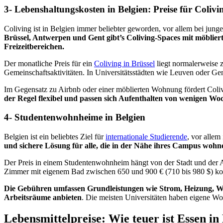
3- Lebenshaltungskosten in Belgien: Preise für Colivi
Coliving ist in Belgien immer beliebter geworden, vor allem bei jun
Brüssel, Antwerpen und Gent gibt’s Coliving-Spaces mit möbli
Freizeitbereichen.
Der monatliche Preis für ein
Coliving in Brüssel
liegt normalerweise 
Gemeinschaftsaktivitäten. In Universitätsstädten wie Leuven oder Ge
Im Gegensatz zu Airbnb oder einer möblierten Wohnung fördert Colivin
der Regel flexibel und passen sich Aufenthalten von wenigen W
4- Studentenwohnheime in Belgien
Belgien ist ein beliebtes Ziel für
internationale Studierende
, vor allem
und sichere Lösung für alle, die in der Nähe ihres Campus wohn
Der Preis in einem Studentenwohnheim hängt von der Stadt und der A
Zimmer mit eigenem Bad zwischen 650 und 900 € (710 bis 980 $) kost
Die Gebühren umfassen Grundleistungen wie Strom, Heizung, Wa
Arbeitsräume anbieten
. Die meisten Universitäten haben eigene Wo
Lebensmittelpreise: Wie teuer ist Essen in