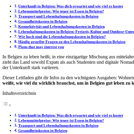
Unterkunft in Belgien: Was dich erwartet und wie viel es kostet
Lebensmittelpreise: Wie teuer ist Essen in Belgien?
Transport und Lebenshaltungskosten in Belgien
Gesundheitskosten in Belgien
Konnektivität und Lebenshaltungskosten in Belgien
Lebenshaltungskosten in Belgien: Freizeit, Kultur und Outdoor-Unte
Wie hoch sind die Lebenshaltungskosten in Belgien?
Häufig gestellte Fragen zu den Lebenshaltungskosten in Belgien
Plans that may interest you
In Belgien zu leben heißt, in eine einzigartige Mischung aus mittela
zieht das Land sowohl Expats als auch Studenten und digitale Nomaden
der Unterkunft stark variieren.
Dieser Leitfaden gibt dir Infos zu den wichtigsten Ausgaben: Wohnen
weißt, wie viel du wirklich brauchst, um in Belgien gut leben zu 
Inhaltsverzeichnis
Unterkunft in Belgien: Was dich erwartet und wie viel es kostet
Lebensmittelpreise: Wie teuer ist Essen in Belgien?
Transport und Lebenshaltungskosten in Belgien
Gesundheitskosten in Belgien