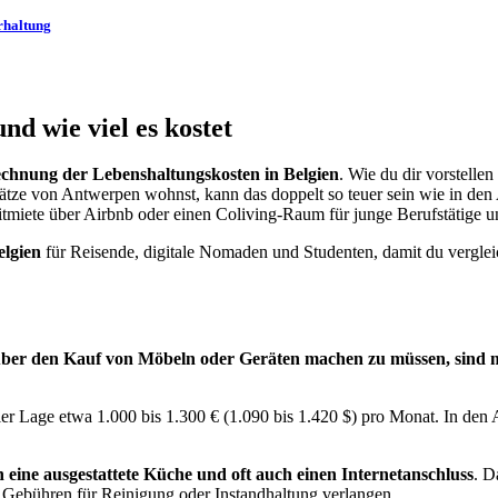
rhaltung
nd wie viel es kostet
rechnung der Lebenshaltungskosten in Belgien
. Wie du dir vorstell
lätze von Antwerpen wohnst, kann das doppelt so teuer sein wie in de
itmiete über Airbnb oder einen Coliving-Raum für junge Berufstätige u
elgien
für Reisende, digitale Nomaden und Studenten, damit du verglei
über den Kauf von Möbeln oder Geräten machen zu müssen, sind mö
ler Lage etwa 1.000 bis 1.300 € (1.090 bis 1.420 $) pro Monat. In den 
eine ausgestattete Küche und oft auch einen Internetanschluss
. D
e Gebühren für Reinigung oder Instandhaltung verlangen.