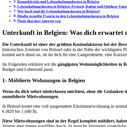
Konnektivität und Lebenshaltungskosten in Belgien
Lebenshaltungskosten in Belgien: Freizeit, Kultur und Outdoor-Unte
Wie hoch sind die Lebenshaltungskosten in Belgien?
Häufig gestellte Fragen zu den Lebenshaltungskosten in Belgien
Plans that may interest you
Unterkunft in Belgien: Was dich erwartet u
Die Unterkunft ist einer der größten Kostenfaktoren bei der Be
historischen Zentrum von Brüssel oder in der Nähe der wichtigsten P
kommt auch drauf an, ob du dich für eine Langzeitmiete, eine Kurzze
Im Folgenden erklären wir die
gängigsten Wohnmöglichkeiten in B
Budget und Lebensstil passt.
1- Möblierte Wohnungen in Belgien
Wenn du dich sofort niederlassen möchtest, ohne dir Gedanken 
unmöblierte Mietwohnungen
.
In Brüssel kostet eine voll ausgestattete Einzimmerwohnung in zentra
€ (820 bis 1.040 $).
Diese Mietwohnungen sind in der Regel komplett möbliert, haben 
Vertrag aber immer sorgfältig durch, da manche Vermieter zusätzlich