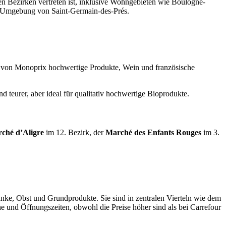
len Bezirken vertreten ist, inklusive Wohngebieten wie Boulogne-
ie Umgebung von Saint-Germain-des-Prés.
e von Monoprix hochwertige Produkte, Wein und französische
d teurer, aber ideal für qualitativ hochwertige Bioprodukte.
ché d’Aligre
im 12. Bezirk, der
Marché des Enfants Rouges
im 3.
änke, Obst und Grundprodukte. Sie sind in zentralen Vierteln wie dem
ähe und Öffnungszeiten, obwohl die Preise höher sind als bei Carrefour