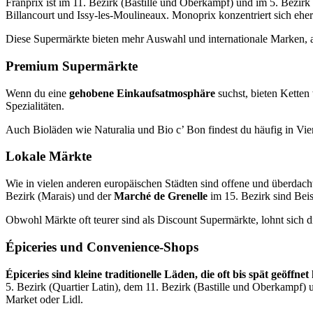
Franprix ist im 11. Bezirk (Bastille und Oberkampf) und im 5. Bezirk
Billancourt und Issy-les-Moulineaux. Monoprix konzentriert sich e
Diese Supermärkte bieten mehr Auswahl und internationale Marken, al
Premium Supermärkte
Wenn du eine
gehobene Einkaufsatmosphäre
suchst, bieten Kette
Spezialitäten.
Auch Bioläden wie Naturalia und Bio c’ Bon findest du häufig in Viert
Lokale Märkte
Wie in vielen anderen europäischen Städten sind offene und überdacht
Bezirk (Marais) und der
Marché de Grenelle
im 15. Bezirk sind Bei
Obwohl Märkte oft teurer sind als Discount Supermärkte, lohnt sich d
Épiceries und Convenience-Shops
Épiceries sind kleine traditionelle Läden, die oft bis spät geöffn
5. Bezirk (Quartier Latin), dem 11. Bezirk (Bastille und Oberkampf) u
Market oder Lidl.