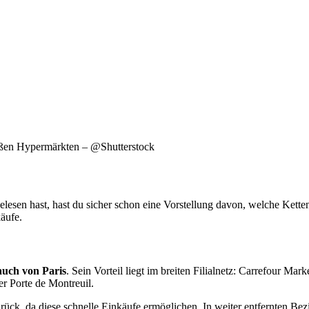
großen Hypermärkten – @Shutterstock
lesen hast, hast du sicher schon eine Vorstellung davon, welche Ketten
äufe.
auch von Paris
. Sein Vorteil liegt im breiten Filialnetz: Carrefour Ma
r Porte de Montreuil.
urück, da diese schnelle Einkäufe ermöglichen. In weiter entfernten B