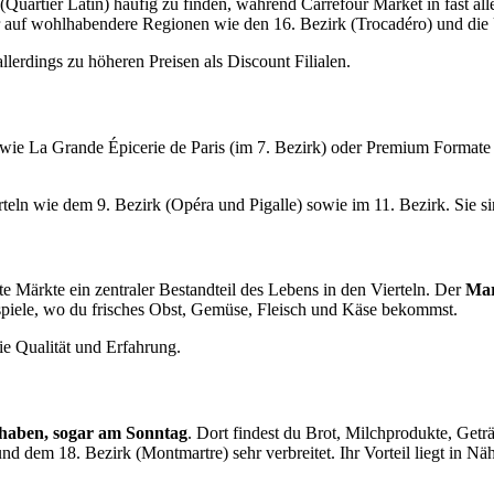
 (Quartier Latin) häufig zu finden, während Carrefour Market in fast al
her auf wohlhabendere Regionen wie den 16. Bezirk (Trocadéro) und d
lerdings zu höheren Preisen als Discount Filialen.
n wie La Grande Épicerie de Paris (im 7. Bezirk) oder Premium Format
eln wie dem 9. Bezirk (Opéra und Pigalle) sowie im 11. Bezirk. Sie sin
e Märkte ein zentraler Bestandteil des Lebens in den Vierteln. Der
Mar
spiele, wo du frisches Obst, Gemüse, Fleisch und Käse bekommst.
ie Qualität und Erfahrung.
et haben, sogar am Sonntag
. Dort findest du Brot, Milchprodukte, Getr
nd dem 18. Bezirk (Montmartre) sehr verbreitet. Ihr Vorteil liegt in N