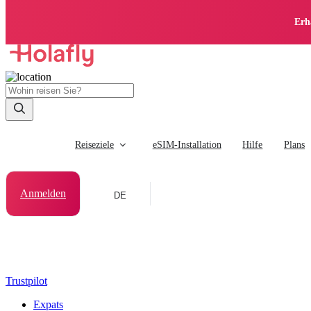
Erh
Reiseziele
eSIM-Installation
Hilfe
Plans
Anmelden
DE
Trustpilot
Expats