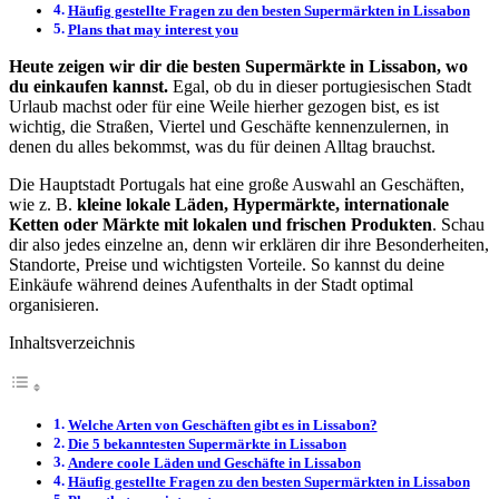
Häufig gestellte Fragen zu den besten Supermärkten in Lissabon
Plans that may interest you
Heute zeigen wir dir die besten Supermärkte in Lissabon, wo
du einkaufen kannst.
Egal, ob du in dieser portugiesischen Stadt
Urlaub machst oder für eine Weile hierher gezogen bist, es ist
wichtig, die Straßen, Viertel und Geschäfte kennenzulernen, in
denen du alles bekommst, was du für deinen Alltag brauchst.
Die Hauptstadt Portugals hat eine große Auswahl an Geschäften,
wie z. B.
kleine lokale Läden, Hypermärkte, internationale
Ketten oder Märkte mit lokalen und frischen Produkten
. Schau
dir also jedes einzelne an, denn wir erklären dir ihre Besonderheiten,
Standorte, Preise und wichtigsten Vorteile. So kannst du deine
Einkäufe während deines Aufenthalts in der Stadt optimal
organisieren.
Inhaltsverzeichnis
Welche Arten von Geschäften gibt es in Lissabon?
Die 5 bekanntesten Supermärkte in Lissabon
Andere coole Läden und Geschäfte in Lissabon
Häufig gestellte Fragen zu den besten Supermärkten in Lissabon