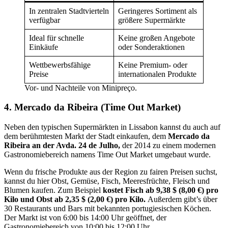
In zentralen Stadtvierteln
Geringeres Sortiment als
verfügbar
größere Supermärkte
Ideal für schnelle
Keine großen Angebote
Einkäufe
oder Sonderaktionen
Wettbewerbsfähige
Keine Premium- oder
Preise
internationalen Produkte
Vor- und Nachteile von Minipreço.
4. Mercado da Ribeira (Time Out Market)
Neben den typischen Supermärkten in Lissabon kannst du auch auf
dem berühmtesten Markt der Stadt einkaufen, dem
Mercado da
Ribeira an der Avda. 24 de Julho,
der 2014 zu einem modernen
Gastronomiebereich namens Time Out Market umgebaut wurde.
Wenn du frische Produkte aus der Region zu fairen Preisen suchst,
kannst du hier Obst, Gemüse, Fisch, Meeresfrüchte, Fleisch und
Blumen kaufen. Zum Beispiel
kostet Fisch ab 9,38 $ (8,00 €) pro
Kilo und Obst ab 2,35 $ (2,00 €) pro Kilo.
Außerdem gibt’s über
30 Restaurants und Bars mit bekannten portugiesischen Köchen.
Der Markt ist von 6:00 bis 14:00 Uhr geöffnet, der
Gastronomiebereich von 10:00 bis 12:00 Uhr.