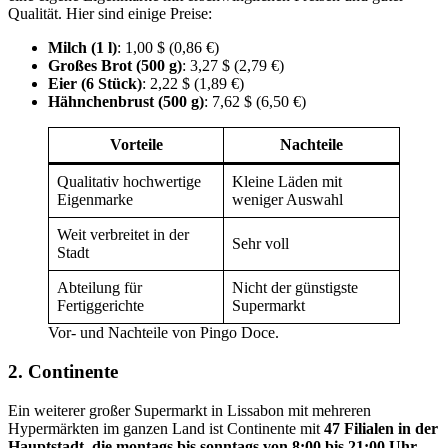
Qualität. Hier sind einige Preise:
Milch (1 l)
: 1,00 $ (0,86 €)
Großes Brot (500 g)
: 3,27 $ (2,79 €)
Eier (6 Stück)
: 2,22 $ (1,89 €)
Hähnchenbrust (500 g)
: 7,62 $ (6,50 €)
Vorteile
Nachteile
Qualitativ hochwertige
Kleine Läden mit
Eigenmarke
weniger Auswahl
Weit verbreitet in der
Sehr voll
Stadt
Abteilung für
Nicht der günstigste
Fertiggerichte
Supermarkt
Vor- und Nachteile von Pingo Doce.
2. Continente
Ein weiterer großer Supermarkt in Lissabon mit mehreren
Hypermärkten im ganzen Land ist Continente mit
47 Filialen in der
Hauptstadt, die montags bis sonntags von 8:00 bis 21:00 Uhr