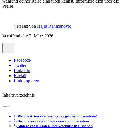
während deiner Reise einkaufen kannst. Informiere dich über die
Preise!
Verfasst von
Hajra Rahmanovic
Veröffentlicht: 3. März 2026
Facebook
Twitter
LinkedIn
E-Mail
Link kopieren
Inhaltsverzeichnis
Welche Arten von Geschäften gibt es in Lissabon?
Die 5 bekanntesten Supermärkte in Lissabon
Andere coole Läden und Geschäfte in Lissabon