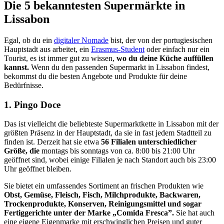
Die 5 bekanntesten Supermärkte in
Lissabon
Egal, ob du ein
digitaler Nomade
bist, der von der portugiesischen
Hauptstadt aus arbeitet, ein
Erasmus-Student
oder einfach nur ein
Tourist, es ist immer gut zu wissen,
wo du deine Küche auffüllen
kannst.
Wenn du den passenden Supermarkt in Lissabon findest,
bekommst du die besten Angebote und Produkte für deine
Bedürfnisse.
1. Pingo Doce
Das ist vielleicht die beliebteste Supermarktkette in Lissabon mit der
größten Präsenz in der Hauptstadt, da sie in fast jedem Stadtteil zu
finden ist. Derzeit hat sie etwa
56 Filialen unterschiedlicher
Größe, die
montags bis sonntags von ca. 8:00 bis 21:00 Uhr
geöffnet sind, wobei einige Filialen je nach Standort auch bis 23:00
Uhr geöffnet bleiben.
Sie bietet ein umfassendes Sortiment an frischen Produkten wie
Obst, Gemüse, Fleisch, Fisch, Milchprodukte, Backwaren,
Trockenprodukte, Konserven, Reinigungsmittel und sogar
Fertiggerichte unter der Marke „Comida Fresca”.
Sie hat auch
eine eigene Eigenmarke mit erschwinglichen Preisen und guter