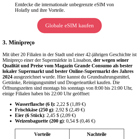
Entdecke die internationale unbegrenzte eSIM von
Holafly und ihre Vorteile.
Globale eSIM kaufen
3. Minipreço
Mit über 20 Filialen in der Stadt und einer 42-jährigen Geschichte ist
Minipreço einer der Supermärkte in Lissabon,
der wegen seiner
Qualität und Preise vom Magazin Grande Consumo als bester
lokaler Supermarkt und bester Online-Supermarkt des Jahres
2024
ausgezeichnet wurde. Hier kannst du Grundnahrungsmittel,
Getränke, Reinigungsmittel und Drogerieartikel kaufen. Die
Öffnungszeiten sind montags bis sonntags von 8:00 bis 21:00 Uhr,
einige Filialen haben bis 22:00 Uhr geöffnet:
Wasserflasche (6 l):
2,22 $ (1,89 €)
Frischkäse (250 g)
: 2,92 $ (2,49 €)
Eier (6 Stück)
: 2,45 $ (2,09 €)
Weizenbaguette (200 g)
: 0,54 $ (0,46 €)
Vorteile
Nachteile