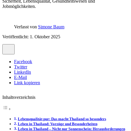
Sicherheit, Lebensqualität, Gesundheitswesen und
Jobmöglichkeiten.
Verfasst von
Simone Baum
Veröffentlicht: 1. Oktober 2025
Facebook
Twitter
LinkedIn
E-Mail
Link kopieren
Inhaltsverzeichnis
Lebensqualität pur: Das macht Thailand so besonders
Leben in Thailand: Vorzüge und Besonderheiten
Leben in Thailand – Nicht nur Sonnenschein: Herausforderungen