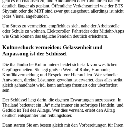
geht es oft chaotisch zu, und Autofahrten oder Taxifahrten dauern
deutlich länger als geplant. Öffentliche Verkehrsmittel wie der BTS
Skytrain oder die MRT sind zwar gut ausgebaut, allerdings ist nicht
jedes Viertel angebunden.
Um Stress zu vermeiden, empfiehlt es sich, nahe der Arbeitsstelle
oder Schule zu wohnen. Elektroroller, Fahrräder oder Mitfahr-Apps
wie Grab können das tägliche Pendeln deutlich erleichtern.
Kulturschock vermeiden: Gelassenheit und
Anpassung ist der Schlüssel
Die thailändische Kultur unterscheidet sich stark von westlichen
Gepflogenheiten. Sie legt großen Wert auf Ruhe, Harmonie,
Konfliktvermeidung und Respekt vor Hierarchien. Wer schnelle
Antworten, direkte Lösungen gewohnt ist erwartet, dass alles strikt
gleich gehandhabt wird, kann anfangs frustriert oder überfordert
sein.
Der Schlüssel liegt darin, die eigenen Erwartungen anzupassen. In
Thailand bedeutet ein „Ja“ nicht immer ein sofortiges Handeln, und
Geduld ist Teil des Alltags. Wer dies versteht, erlebt den Alltag
deutlich entspannter und reibungsloser.
Dann starten Sie am besten gleich mit den Vorbereitungen für Ihren