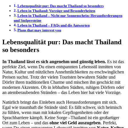
Lebensqualität pur: Das macht Thailand so besonders
Leben in Thailand: Vorzüge und Besonderheiten
Leben in Thailand – Nicht nur Sonnenschein: Herausforderungen
und Stolpersteine
Leben in Thailand – FAQs und die Antworten
Plans that may interest you
Lebensqualität pur: Das macht Thailand
so besonders
In Thailand lässt es sich angenehm und günstig leben.
Es ist das
perfekte Ziel, wenn Du einen entspannten Lebensstil inmitten von
Natur, Kultur und nützlichen Annehmlichkeiten zu erschwinglichen
Preisen suchst. Trotz der vielen Touristen bewahren Städte und
Dörfer ihren traditionellen Charme und mischen ihn geschickt mit
modernen Akzenten. Ob in lebhaften Städten, ruhigen Dörfern oder
an atemberaubenden Stränden – das Leben hier hat viele Vorzüge.
Natürlich bringt das Einleben auch Herausforderungen mit sich.
Egal wie traumhaft die Strände sind: Es fällt schwer, sich heimisch
zu fühlen, wenn man mit lokalen Gepflogenheiten oder der
Sprachbarriere kämpft. Keine Sorge –Thailand ist ein großartiger
Ort zum Leben – und das
ohne viel Geld auszugeben
. Perfekt,
wenn Du einen entspannten Lebensstil inmitten von
Natur, Kultur