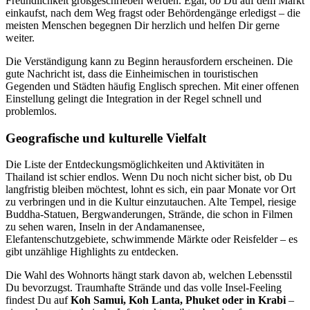
Freundlichkeit großgeschrieben werden. Egal, ob Du auf dem Markt
einkaufst, nach dem Weg fragst oder Behördengänge erledigst – die
meisten Menschen begegnen Dir herzlich und helfen Dir gerne
weiter.
Die Verständigung kann zu Beginn herausfordern erscheinen. Die
gute Nachricht ist, dass die Einheimischen in touristischen
Gegenden und Städten häufig Englisch sprechen. Mit einer offenen
Einstellung gelingt die Integration in der Regel schnell und
problemlos.
Geografische und kulturelle Vielfalt
Die Liste der Entdeckungsmöglichkeiten und Aktivitäten in
Thailand ist schier endlos. Wenn Du noch nicht sicher bist, ob Du
langfristig bleiben möchtest, lohnt es sich, ein paar Monate vor Ort
zu verbringen und in die Kultur einzutauchen. Alte Tempel, riesige
Buddha-Statuen, Bergwanderungen, Strände, die schon in Filmen
zu sehen waren, Inseln in der Andamanensee,
Elefantenschutzgebiete, schwimmende Märkte oder Reisfelder – es
gibt unzählige Highlights zu entdecken.
Die Wahl des Wohnorts hängt stark davon ab, welchen Lebensstil
Du bevorzugst. Traumhafte Strände und das volle Insel-Feeling
findest Du auf
Koh Samui, Koh Lanta, Phuket oder in Krabi
–