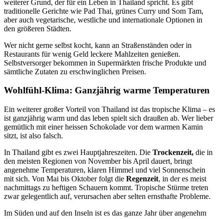
weiterer Grund, der für ein Leben in Thailand spricht. Es gibt
traditionelle Gerichte wie Pad Thai, grünes Curry und Som Tam,
aber auch vegetarische, westliche und internationale Optionen in
den größeren Städten.
Wer nicht gerne selbst kocht, kann an Straßenständen oder in
Restaurants für wenig Geld leckere Mahlzeiten genießen.
Selbstversorger bekommen in Supermärkten frische Produkte und
sämtliche Zutaten zu erschwinglichen Preisen.
Wohlfühl-Klima: Ganzjährig warme Temperaturen
Ein weiterer großer Vorteil von Thailand ist das tropische Klima – es
ist ganzjährig warm und das leben spielt sich draußen ab. Wer lieber
gemütlich mit einer heissen Schokolade vor dem warmen Kamin
sitzt, ist also falsch.
In Thailand gibt es zwei Hauptjahreszeiten. Die
Trockenzeit,
die in
den meisten Regionen von November bis April dauert, bringt
angenehme Temperaturen, klaren Himmel und viel Sonnenschein
mit sich. Von Mai bis Oktober folgt die
Regenzeit
, in der es meist
nachmittags zu heftigen Schauern kommt. Tropische Stürme treten
zwar gelegentlich auf, verursachen aber selten ernsthafte Probleme.
Im Süden und auf den Inseln ist es das ganze Jahr über angenehm