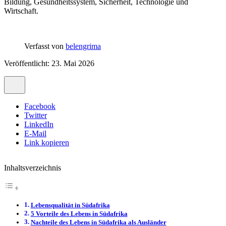
Bildung, Gesundheitssystem, Sicherheit, Technologie und
Wirtschaft.
Verfasst von
belengrima
Veröffentlicht: 23. Mai 2026
Facebook
Twitter
LinkedIn
E-Mail
Link kopieren
Inhaltsverzeichnis
Lebensqualität in Südafrika
5 Vorteile des Lebens in Südafrika
Nachteile des Lebens in Südafrika als Ausländer