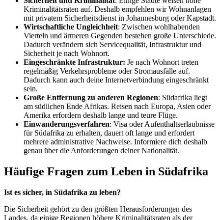
Sicherheit und Kriminalität
: Einige Städte weisen hohe
Kriminalitätsraten auf. Deshalb empfehlen wir Wohnanlagen
mit privatem Sicherheitsdienst in Johannesburg oder Kapstadt.
Wirtschaftliche Ungleichheit
: Zwischen wohlhabenden
Vierteln und ärmeren Gegenden bestehen große Unterschiede.
Dadurch verändern sich Servicequalität, Infrastruktur und
Sicherheit je nach Wohnort.
Eingeschränkte Infrastruktur:
Je nach Wohnort treten
regelmäßig Verkehrsprobleme oder Stromausfälle auf.
Dadurch kann auch deine Internetverbindung eingeschränkt
sein.
Große Entfernung zu anderen Regionen
: Südafrika liegt
am südlichen Ende Afrikas. Reisen nach Europa, Asien oder
Amerika erfordern deshalb lange und teure Flüge.
Einwanderungsverfahren
: Visa oder Aufenthaltserlaubnisse
für Südafrika zu erhalten, dauert oft lange und erfordert
mehrere administrative Nachweise. Informiere dich deshalb
genau über die Anforderungen deiner Nationalität.
Häufige Fragen zum Leben in Südafrika
Ist es sicher, in Südafrika zu leben?
Die Sicherheit gehört zu den größten Herausforderungen des
Landes, da einige Regionen höhere Kriminalitätsraten als der