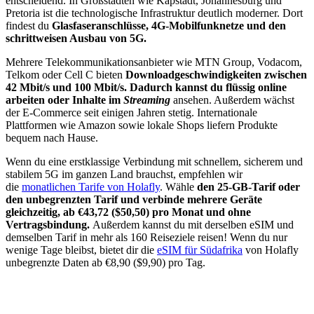
entscheidend. In Großstädten wie Kapstadt, Johannesburg und
Pretoria ist die technologische Infrastruktur deutlich moderner. Dort
findest du
Glasfaseranschlüsse, 4G-Mobilfunknetze und den
schrittweisen Ausbau von 5G.
Mehrere Telekommunikationsanbieter wie MTN Group, Vodacom,
Telkom oder Cell C bieten
Downloadgeschwindigkeiten zwischen
42 Mbit/s und 100 Mbit/s. Dadurch kannst du flüssig online
arbeiten oder Inhalte im
Streaming
ansehen. Außerdem wächst
der E-Commerce seit einigen Jahren stetig. Internationale
Plattformen wie Amazon sowie lokale Shops liefern Produkte
bequem nach Hause.
Wenn du eine erstklassige Verbindung mit schnellem, sicherem und
stabilem 5G im ganzen Land brauchst, empfehlen wir
die
monatlichen Tarife von Holafly
. Wähle
den 25-GB-Tarif oder
den unbegrenzten Tarif und verbinde mehrere Geräte
gleichzeitig, ab €43,72 ($50,50) pro Monat und ohne
Vertragsbindung.
Außerdem kannst du mit derselben eSIM und
demselben Tarif in mehr als 160 Reiseziele reisen! Wenn du nur
wenige Tage bleibst, bietet dir die
eSIM für Südafrika
von Holafly
unbegrenzte Daten ab €8,90 ($9,90) pro Tag.