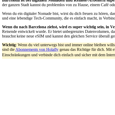
Barcelona ist bei digitalen Nomaden und Remote-Arbeitern super b
der ganzen Stadt kannst du problemlos von zu Hause, einem Café ode
Wenn du ein digitaler Nomade bist, wirst du dich freuen zu hören, da
und eine lebendige Tech-Community, die es einfach macht, in Verbind
Wenn du nach Barcelona ziehst, wird es super wichtig sein, in V
Reisende entwickelt wurde. Er bietet unbegrenztes Datenvolumen, das
brauchst keine neue eSIM und kannst den gleichen Service überall ge
Wichtig
: Wenn du viel unterwegs bist und immer online bleiben wil
sind die
Abonnements von Holafly
genau das Richtige für dich. Mit 
Einschränkungen und verbinde dich einfach und sicher mit dem Inter