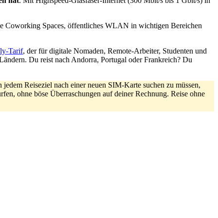
en hat
. Mit Highspeed-Glasfaser-Internet (300 Mbit/s bis 1 Gbit/s) in
iele Coworking Spaces, öffentliches WLAN in wichtigen Bereichen
ly-Tarif
, der für digitale Nomaden, Remote-Arbeiter, Studenten und
 Ländern. Du reist nach Andorra, Portugal oder Frankreich? Du
n jedem Reiseziel nach einer neuen SIM-Karte suchen zu müssen,
surfen, ohne böse Überraschungen auf deiner Rechnung. Reise ohne