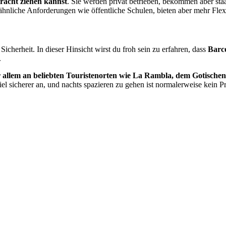
tracht ziehen kannst
. Sie werden privat betrieben, bekommen aber sta
 ähnliche Anforderungen wie öffentliche Schulen, bieten aber mehr Flex
 Sicherheit. In dieser Hinsicht wirst du froh sein zu erfahren, dass
Barce
.
r allem an beliebten Touristenorten wie La Rambla, dem Gotische
el sicherer an, und nachts spazieren zu gehen ist normalerweise kein P