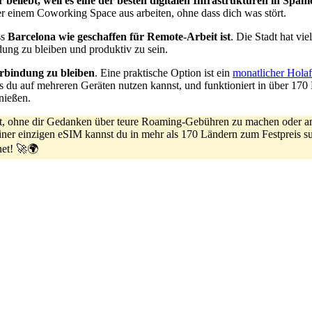
eliebt, weil es eine der besten digitalen Infrastrukturen in Spani
r einem Coworking Space aus arbeiten, ohne dass dich was stört.
ss
Barcelona wie geschaffen für Remote-Arbeit ist
. Die Stadt hat v
ung zu bleiben und produktiv zu sein.
erbindung zu bleiben
. Eine praktische Option ist ein
monatlicher Holaf
 du auf mehreren Geräten nutzen kannst, und funktioniert in über 170
nießen.
lst, ohne dir Gedanken über teure Roaming-Gebühren zu machen oder a
einer einzigen eSIM kannst du in mehr als 170 Ländern zum Festpreis 
net! 🚀🌍