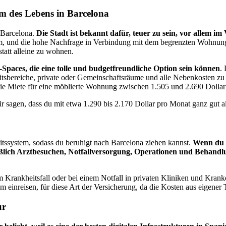
m des Lebens in Barcelona
 Barcelona.
Die Stadt ist bekannt dafür, teuer zu sein, vor allem im
m, und die hohe Nachfrage in Verbindung mit dem begrenzten Wohnungsa
tatt alleine zu wohnen.
-Spaces, die eine tolle und budgetfreundliche Option sein können
.
sbereiche, private oder Gemeinschaftsräume und alle Nebenkosten zu g
ie Miete für eine möblierte Wohnung zwischen 1.505 und 2.690 Dollar
 sagen, dass du mit etwa 1.290 bis 2.170 Dollar pro Monat ganz gut al
eitssystem, sodass du beruhigt nach Barcelona ziehen kannst.
Wenn du e
eßlich Arztbesuchen, Notfallversorgung, Operationen und Behand
m Krankheitsfall oder bei einem Notfall in privaten Kliniken und Krank
sum einreisen, für diese Art der Versicherung, da die Kosten aus eigene
ur