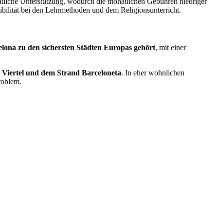
atliche Unterstützung, wodurch die monatlichen Gebühren niedriger
ibilität bei den Lehrmethoden und dem Religionsunterricht.
lona zu den sichersten Städten Europas gehört
, mit einer
n Viertel und dem Strand Barceloneta
. In eher wohnlichen
roblem.