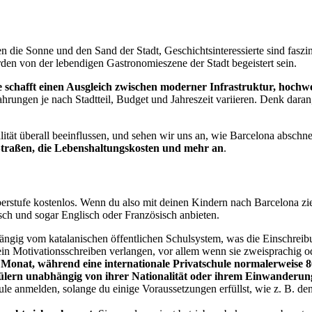
die Sonne und den Sand der Stadt, Geschichtsinteressierte sind faszini
en von der lebendigen Gastronomieszene der Stadt begeistert sein.
e schafft einen Ausgleich zwischen moderner Infrastruktur, hochwe
hrungen je nach Stadtteil, Budget und Jahreszeit variieren. Denk daran,
ität überall beeinflussen, und sehen wir uns an, wie Barcelona abschne
Straßen, die Lebenshaltungskosten und mehr an
.
berstufe kostenlos. Wenn du also mit deinen Kindern nach Barcelona zie
ch und sogar Englisch oder Französisch anbieten.
ängig vom katalanischen öffentlichen Schulsystem, was die Einschrei
n Motivationsschreiben verlangen, vor allem wenn sie zweisprachig oder
 Monat, während eine internationale Privatschule normalerweise 8
hülern unabhängig von ihrer Nationalität oder ihrem Einwanderun
chule anmelden, solange du einige Voraussetzungen erfüllst, wie z. B.