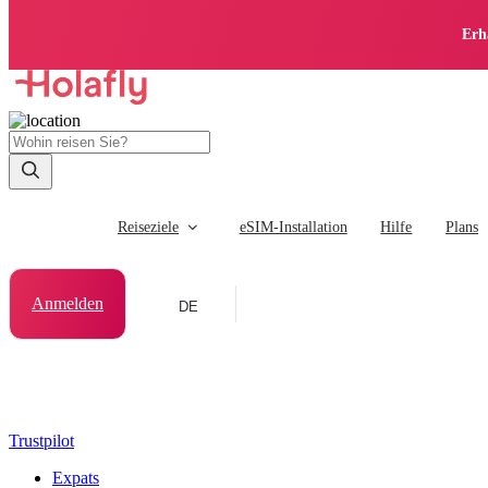
Erh
Reiseziele
eSIM-Installation
Hilfe
Plans
Anmelden
DE
Trustpilot
Expats