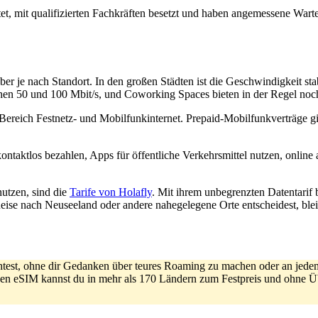
tet, mit qualifizierten Fachkräften besetzt und haben angemessene Wart
 aber je nach Standort. In den großen Städten ist die Geschwindigkeit s
hen 50 und 100 Mbit/s, und Coworking Spaces bieten in der Regel noc
Bereich Festnetz- und Mobilfunkinternet. Prepaid-Mobilfunkverträge g
kontaktlos bezahlen, Apps für öffentliche Verkehrsmittel nutzen, online
nutzen, sind die
Tarife von Holafly
. Mit ihrem unbegrenzten Datentarif
e nach Neuseeland oder andere nahegelegene Orte entscheidest, bleib
htest, ohne dir Gedanken über teures Roaming zu machen oder an jede
igen eSIM kannst du in mehr als 170 Ländern zum Festpreis und ohne Ü