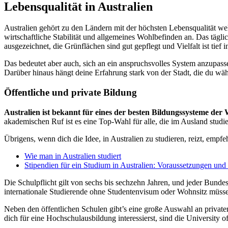
Lebensqualität in Australien
Australien gehört zu den Ländern mit der höchsten Lebensqualität we
wirtschaftliche Stabilität und allgemeines Wohlbefinden an. Das tägl
ausgezeichnet, die Grünflächen sind gut gepflegt und Vielfalt ist tie
Das bedeutet aber auch, sich an ein anspruchsvolles System anzupasse
Darüber hinaus hängt deine Erfahrung stark von der Stadt, die du wä
Öffentliche und private Bildung
Australien ist bekannt für eines der besten Bildungssysteme der 
akademischen Ruf ist es eine Top-Wahl für alle, die im Ausland studi
Übrigens, wenn dich die Idee, in Australien zu studieren, reizt, empfeh
Wie man in Australien studiert
Stipendien für ein Studium in Australien: Voraussetzungen un
Die Schulpflicht gilt von sechs bis sechzehn Jahren, und jeder Bunde
internationale Studierende ohne Studentenvisum oder Wohnsitz müss
Neben den öffentlichen Schulen gibt’s eine große Auswahl an privat
dich für eine Hochschulausbildung interessierst, sind die University 