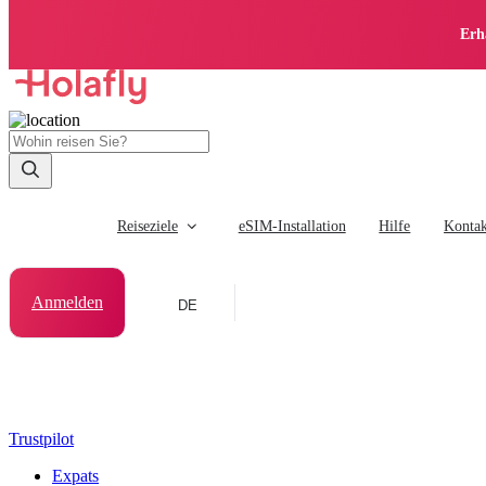
Erh
Reiseziele
eSIM-Installation
Hilfe
Kontak
Anmelden
DE
Trustpilot
Expats