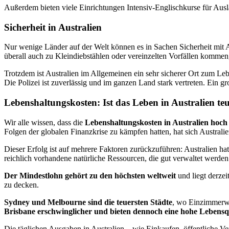
Außerdem bieten viele Einrichtungen Intensiv-Englischkurse für Ausl
Sicherheit in Australien
Nur wenige Länder auf der Welt können es in Sachen Sicherheit mit Au
überall auch zu Kleindiebstählen oder vereinzelten Vorfällen kommen, 
Trotzdem ist Australien im Allgemeinen ein sehr sicherer Ort zum Lebe
Die Polizei ist zuverlässig und im ganzen Land stark vertreten. Ein gr
Lebenshaltungskosten: Ist das Leben in Australien te
Wir alle wissen, dass die
Lebenshaltungskosten in Australien hoch
Folgen der globalen Finanzkrise zu kämpfen hatten, hat sich Austral
Dieser Erfolg ist auf mehrere Faktoren zurückzuführen: Australien ha
reichlich vorhandene natürliche Ressourcen, die gut verwaltet werde
Der Mindestlohn gehört zu den höchsten weltweit
und liegt derze
zu decken.
Sydney und Melbourne sind die teuersten Städte
, wo Einzimmerwo
Brisbane erschwinglicher und bieten dennoch eine hohe Lebensqu
Die täglichen Ausgaben in Australien – wie Einkaufen, öffentliche Ve