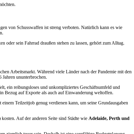
 möchten.
agen von Schusswaffen ist streng verboten. Natürlich kann es wie
n.
zen oder sein Fahrrad draußen stehen zu lassen, gehört zum Alltag.
mischen Arbeitsmarkt. Während viele Länder nach der Pandemie mit den
26 Jahren ununterbrochen.
Welt, ein reibungsloses und unkompliziertes Geschäftsumfeld und
 in Bezug auf Exporte als auch auf Einwanderung weltoffen.
it einem Teilzeitjob genug verdienen kann, um seine Grundausgaben
osten. Auf der anderen Seite sind Städte wie
Adelaide, Perth und
n ziemlich teuer sein. Deshalb ist eine sorgfältige Budgetplanung