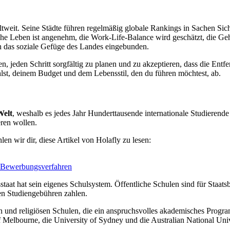
ltweit. Seine Städte führen regelmäßig globale Rankings in Sachen Sic
iche Leben ist angenehm, die Work-Life-Balance wird geschätzt, die Gehä
f in das soziale Gefüge des Landes eingebunden.
n, jeden Schritt sorgfältig zu planen und zu akzeptieren, dass die En
hlst, deinem Budget und dem Lebensstil, den du führen möchtest, ab.
Welt
, weshalb es jedes Jahr Hunderttausende internationale Studierend
eren wollen.
len wir dir, diese Artikel von Holafly zu lesen:
d Bewerbungsverfahren
sstaat hat sein eigenes Schulsystem. Öffentliche Schulen sind für Staa
en Studiengebühren zahlen.
en und religiösen Schulen, die ein anspruchsvolles akademisches Progr
of Melbourne, die University of Sydney und die Australian National Uni