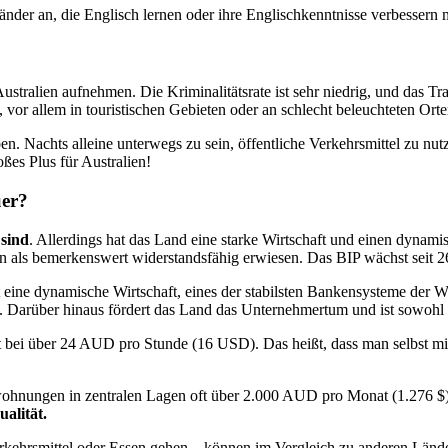
änder an, die Englisch lernen oder ihre Englischkenntnisse verbessern
stralien aufnehmen. Die Kriminalitätsrate ist sehr niedrig, und das Tr
vor allem in touristischen Gebieten oder an schlecht beleuchteten Orte
n. Nachts alleine unterwegs zu sein, öffentliche Verkehrsmittel zu nut
oßes Plus für Australien!
uer?
 sind
. Allerdings hat das Land eine starke Wirtschaft und einen dyna
ien als bemerkenswert widerstandsfähig erwiesen. Das BIP wächst seit 
t eine dynamische Wirtschaft, eines der stabilsten Bankensysteme der 
n. Darüber hinaus fördert das Land das Unternehmertum und ist sowohl
it bei über 24 AUD pro Stunde (16 USD). Das heißt, dass man selbst m
hnungen in zentralen Lagen oft über 2.000 AUD pro Monat (1.276 $) k
alität.
rkehrsmittel oder Essen gehen – können im Vergleich zu anderen Länder