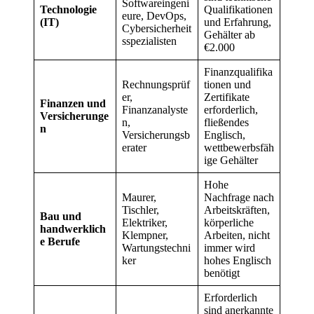
Softwareingeni
Technologie
Qualifikationen
eure, DevOps,
(IT)
und Erfahrung,
Cybersicherheit
Gehälter ab
sspezialisten
€2.000
Finanzqualifika
Rechnungsprüf
tionen und
er,
Zertifikate
Finanzen und
Finanzanalyste
erforderlich,
Versicherunge
n,
fließendes
n
Versicherungsb
Englisch,
erater
wettbewerbsfäh
ige Gehälter
Hohe
Maurer,
Nachfrage nach
Tischler,
Arbeitskräften,
Bau und
Elektriker,
körperliche
handwerklich
Klempner,
Arbeiten, nicht
e Berufe
Wartungstechni
immer wird
ker
hohes Englisch
benötigt
Erforderlich
sind anerkannte