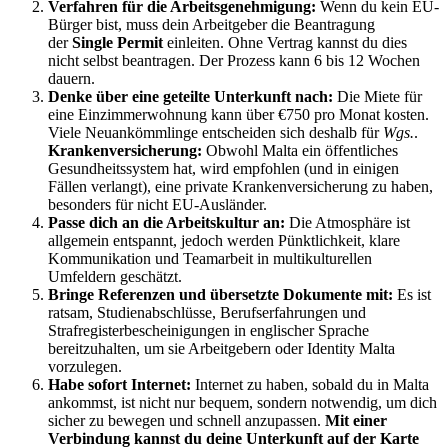
Verfahren für die Arbeitsgenehmigung:
Wenn du kein EU-
Bürger bist, muss dein Arbeitgeber die Beantragung
der
Single Permit
einleiten. Ohne Vertrag kannst du dies
nicht selbst beantragen. Der Prozess kann 6 bis 12 Wochen
dauern.
Denke über eine geteilte Unterkunft nach:
Die Miete für
eine Einzimmerwohnung kann über €750 pro Monat kosten.
Viele Neuankömmlinge entscheiden sich deshalb für
Wgs.
.
Krankenversicherung:
Obwohl Malta ein öffentliches
Gesundheitssystem hat, wird empfohlen (und in einigen
Fällen verlangt), eine private Krankenversicherung zu haben,
besonders für nicht EU-Ausländer.
Passe dich an die Arbeitskultur an:
Die Atmosphäre ist
allgemein entspannt, jedoch werden Pünktlichkeit, klare
Kommunikation und Teamarbeit in multikulturellen
Umfeldern geschätzt.
Bringe Referenzen und übersetzte Dokumente mit:
Es ist
ratsam, Studienabschlüsse, Berufserfahrungen und
Strafregisterbescheinigungen in englischer Sprache
bereitzuhalten, um sie Arbeitgebern oder Identity Malta
vorzulegen.
Habe sofort Internet:
Internet zu haben, sobald du in Malta
ankommst, ist nicht nur bequem, sondern notwendig, um dich
sicher zu bewegen und schnell anzupassen.
Mit einer
Verbindung kannst du deine Unterkunft auf der Karte