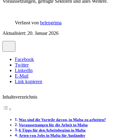
Voraussetzungen, gefragte Sektoren und alles Weitere.
Verfasst von
belengrima
Aktualisiert: 20. Januar 2026
Facebook
Twitter
LinkedIn
E-Mail
Link kopieren
Inhaltsverzeichnis
Was sind die Vorteile davon, in Malta zu arbeiten?
Voraussetzungen für die Arbeit in Malta
6 Tipps für den Arbeitsbeginn in Malta
Arten von Jobs in Malta für Ausländer