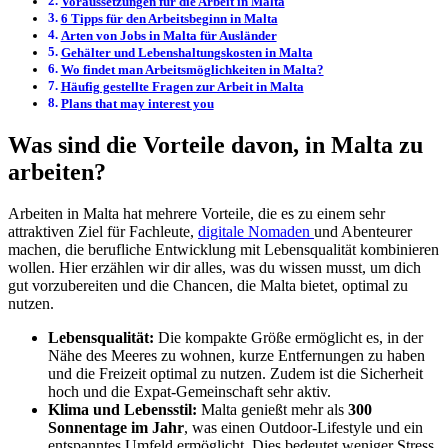
Voraussetzungen für die Arbeit in Malta
6 Tipps für den Arbeitsbeginn in Malta
Arten von Jobs in Malta für Ausländer
Gehälter und Lebenshaltungskosten in Malta
Wo findet man Arbeitsmöglichkeiten in Malta?
Häufig gestellte Fragen zur Arbeit in Malta
Plans that may interest you
Was sind die Vorteile davon, in Malta zu
arbeiten?
Arbeiten in Malta hat mehrere Vorteile, die es zu einem sehr
attraktiven Ziel für Fachleute,
digitale Nomaden
und Abenteurer
machen, die berufliche Entwicklung mit Lebensqualität kombinieren
wollen. Hier erzählen wir dir alles, was du wissen musst, um dich
gut vorzubereiten und die Chancen, die Malta bietet, optimal zu
nutzen.
Lebensqualität:
Die kompakte Größe ermöglicht es, in der
Nähe des Meeres zu wohnen, kurze Entfernungen zu haben
und die Freizeit optimal zu nutzen. Zudem ist die Sicherheit
hoch und die Expat-Gemeinschaft sehr aktiv.
Klima und Lebensstil:
Malta genießt mehr als
300
Sonnentage im Jahr
, was einen Outdoor-Lifestyle und ein
entspanntes Umfeld ermöglicht. Dies bedeutet weniger Stress