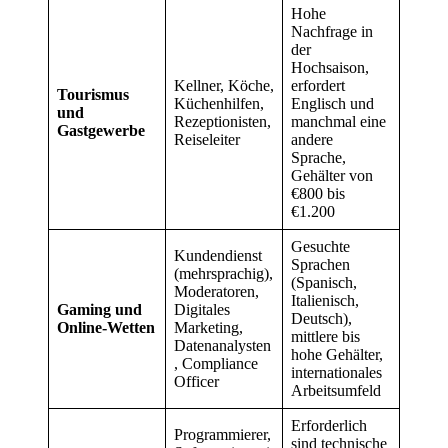
Hohe
Nachfrage in
der
Hochsaison,
Kellner, Köche,
erfordert
Tourismus
Küchenhilfen,
Englisch und
und
Rezeptionisten,
manchmal eine
Gastgewerbe
Reiseleiter
andere
Sprache,
Gehälter von
€800 bis
€1.200
Gesuchte
Kundendienst
Sprachen
(mehrsprachig),
(Spanisch,
Moderatoren,
Italienisch,
Gaming und
Digitales
Deutsch),
Online-Wetten
Marketing,
mittlere bis
Datenanalysten
hohe Gehälter,
, Compliance
internationales
Officer
Arbeitsumfeld
Erforderlich
Programmierer,
sind technische