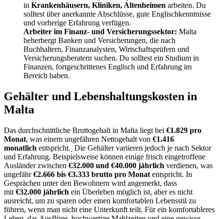
in
Krankenhäusern, Kliniken, Altenheimen
arbeiten. Du
solltest über anerkannte Abschlüsse, gute Englischkenntnisse
und vorherige Erfahrung verfügen.
Arbeiter im Finanz- und Versicherungssektor:
Malta
beherbergt Banken und Versicherungen, die nach
Buchhaltern, Finanzanalysten, Wirtschaftsprüfern und
Versicherungsberatern suchen. Du solltest ein Studium in
Finanzen, fortgeschrittenes Englisch und Erfahrung im
Bereich haben.
Gehälter und Lebenshaltungskosten in
Malta
Das durchschnittliche Bruttogehalt in Malta liegt bei
€1.829 pro
Monat
, was einem ungefähren Nettogehalt von
€1.416
monatlich
entspricht.
Die Gehälter variieren jedoch je nach Sektor
und Erfahrung. Beispielsweise können einige frisch eingetroffene
Ausländer zwischen
€32.000 und €40.000 jährlich
verdienen, was
ungefähr
€2.666 bis €3.333 brutto pro Monat
entspricht. In
Gesprächen unter den Bewohnern wird angemerkt, dass
mit
€32.000 jährlich
ein Überleben möglich ist, aber es nicht
ausreicht, um zu sparen oder einen komfortablen Lebensstil zu
führen, wenn man nicht eine Unterkunft teilt. Für ein komfortableres
Leben, das Ausflüge, hochwertige Mahlzeiten und eine gewisse