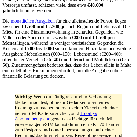
Vorsorge umfasst, schätzen viele, dass etwa
€40.000
jährlich
benötigt werden.
Die
monatlichen Ausgaben
für eine alleinstehende Person liegen
zwischen
€1.500 und €2.200
, je nach Region und Lebensstil. Die
Miete für eine Einzimmerwohnung in zentralen Gegenden wie
Valletta oder Sliema kann zwischen
€800 und €1.500 pro
Monat
liegen, während in weniger touristischen Gegenden die
Kosten auf
€700 bis 1.000
sinken können. Hinzu kommen weitere
Ausgaben: Nebenkosten (€60–150), Lebensmittel (€200–400),
öffentlicher Verkehr (€26–40) und Internet und Mobiltelefon (€25–
50). Zusammengefasst bedeutet das, dass das Leben allein in Malta
ein mittelhohes Einkommen erfordert, um alle Ausgaben ohne
finanzielle Belastung zu decken.
Wichtig:
Wenn du häufig reist und in Verbindung
bleiben möchtest, ohne dir Gedanken über teures
Roaming zu machen oder an jedem Zielort nach einer
neuen SIM-Karte zu suchen, sind
Holaflys
Abonnementpläne
genau das Richtige für dich. Mit
einer einzigen eSIM kannst du in mehr als 170 Ländern
zum Festpreis und ohne Überraschungen auf deiner
Rechnung das Internet nutzen. Reise ohne Grenzen und