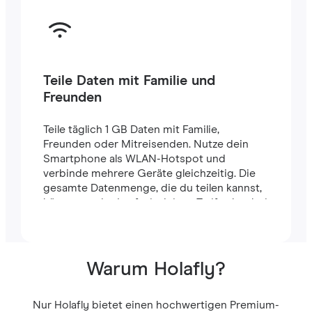
Teile Daten mit Familie und
Freunden
Teile täglich 1 GB Daten mit Familie,
Freunden oder Mitreisenden. Nutze dein
Smartphone als WLAN-Hotspot und
verbinde mehrere Geräte gleichzeitig. Die
gesamte Datenmenge, die du teilen kannst,
hängt von der Laufzeit deines Tarifs ab – bei
einem 7-Tage-Tarif stehen dir zum Beispiel
insgesamt 7 GB zur Verfügung.
Warum Holafly?
Nur Holafly bietet einen hochwertigen Premium-