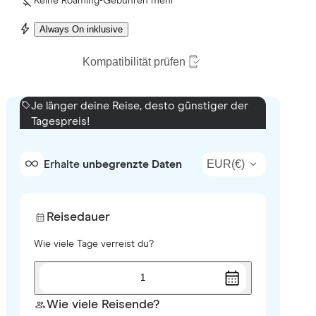
Keine Roaming-Gebühren mehr
Always On inklusive
Kompatibilität prüfen
Je länger deine Reise, desto günstiger der
Tagespreis!
EUR
(
€
)
Erhalte
unbegrenzte Daten
Reisedauer
Wie viele Tage verreist du?
1
Wie viele Reisende?