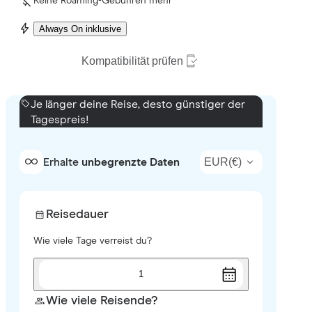
Keine Roaming-Gebühren mehr
Always On inklusive
Kompatibilität prüfen
Je länger deine Reise, desto günstiger der
Tagespreis!
EUR
(
€
)
Erhalte
unbegrenzte Daten
Reisedauer
Wie viele Tage verreist du?
1
Wie viele Reisende?