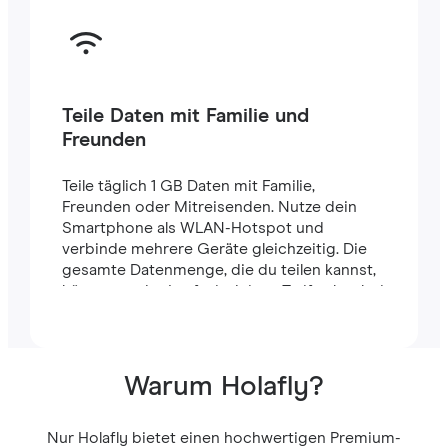
Teile Daten mit Familie und
Freunden
Teile täglich 1 GB Daten mit Familie,
Freunden oder Mitreisenden. Nutze dein
Smartphone als WLAN-Hotspot und
verbinde mehrere Geräte gleichzeitig. Die
gesamte Datenmenge, die du teilen kannst,
hängt von der Laufzeit deines Tarifs ab – bei
einem 7-Tage-Tarif stehen dir zum Beispiel
insgesamt 7 GB zur Verfügung.
Warum Holafly?
Nur Holafly bietet einen hochwertigen Premium-