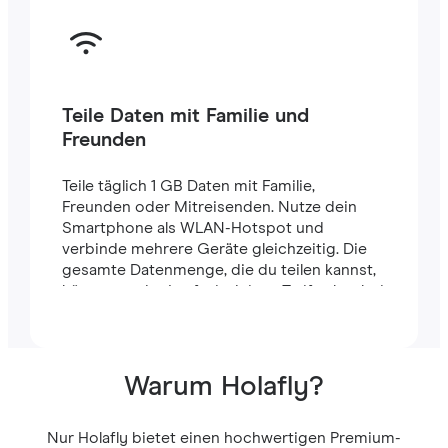
Teile Daten mit Familie und
Freunden
Teile täglich 1 GB Daten mit Familie,
Freunden oder Mitreisenden. Nutze dein
Smartphone als WLAN-Hotspot und
verbinde mehrere Geräte gleichzeitig. Die
gesamte Datenmenge, die du teilen kannst,
hängt von der Laufzeit deines Tarifs ab – bei
einem 7-Tage-Tarif stehen dir zum Beispiel
insgesamt 7 GB zur Verfügung.
Warum Holafly?
Nur Holafly bietet einen hochwertigen Premium-