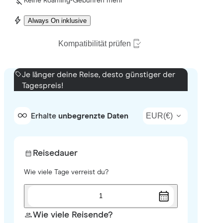
Keine Roaming-Gebühren mehr
Always On inklusive
Kompatibilität prüfen
Je länger deine Reise, desto günstiger der
Tagespreis!
EUR
(
€
)
Erhalte
unbegrenzte Daten
Reisedauer
Wie viele Tage verreist du?
1
Wie viele Reisende?