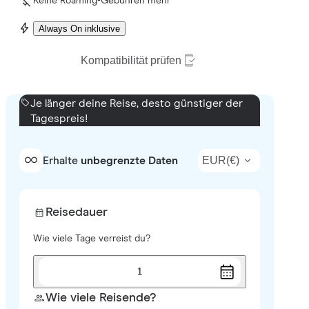
Keine Roaming-Gebühren mehr
Always On inklusive
Kompatibilität prüfen
Je länger deine Reise, desto günstiger der
Tagespreis!
EUR
(
€
)
Erhalte
unbegrenzte Daten
Reisedauer
Wie viele Tage verreist du?
1
Wie viele Reisende?