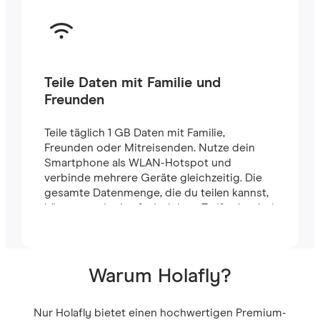
Teile Daten mit Familie und
Freunden
Teile täglich 1 GB Daten mit Familie,
Freunden oder Mitreisenden. Nutze dein
Smartphone als WLAN-Hotspot und
verbinde mehrere Geräte gleichzeitig. Die
gesamte Datenmenge, die du teilen kannst,
hängt von der Laufzeit deines Tarifs ab – bei
einem 7-Tage-Tarif stehen dir zum Beispiel
insgesamt 7 GB zur Verfügung.
Warum Holafly?
Nur Holafly bietet einen hochwertigen Premium-