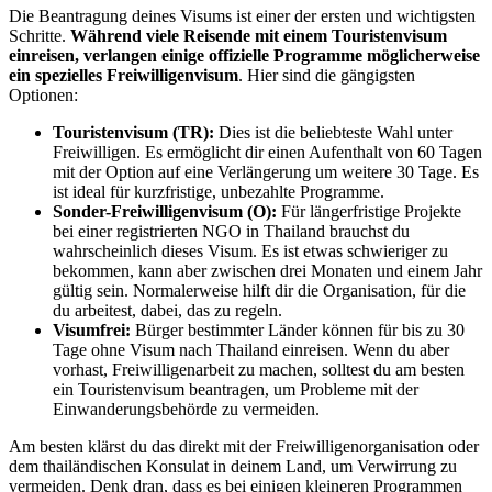
Die Beantragung deines Visums ist einer der ersten und wichtigsten
Schritte.
Während viele Reisende mit einem Touristenvisum
einreisen, verlangen einige offizielle Programme möglicherweise
ein spezielles Freiwilligenvisum
. Hier sind die gängigsten
Optionen:
Touristenvisum (TR):
Dies ist die beliebteste Wahl unter
Freiwilligen. Es ermöglicht dir einen Aufenthalt von 60 Tagen
mit der Option auf eine Verlängerung um weitere 30 Tage. Es
ist ideal für kurzfristige, unbezahlte Programme.
Sonder-Freiwilligenvisum (O):
Für längerfristige Projekte
bei einer registrierten NGO in Thailand brauchst du
wahrscheinlich dieses Visum. Es ist etwas schwieriger zu
bekommen, kann aber zwischen drei Monaten und einem Jahr
gültig sein. Normalerweise hilft dir die Organisation, für die
du arbeitest, dabei, das zu regeln.
Visumfrei:
Bürger bestimmter Länder können für bis zu 30
Tage ohne Visum nach Thailand einreisen. Wenn du aber
vorhast, Freiwilligenarbeit zu machen, solltest du am besten
ein Touristenvisum beantragen, um Probleme mit der
Einwanderungsbehörde zu vermeiden.
Am besten klärst du das direkt mit der Freiwilligenorganisation oder
dem thailändischen Konsulat in deinem Land, um Verwirrung zu
vermeiden. Denk dran, dass es bei einigen kleineren Programmen