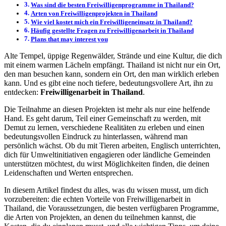
Was sind die besten Freiwilligenprogramme in Thailand?
Arten von Freiwilligenprojekten in Thailand
Wie viel kostet mich ein Freiwilligeneinsatz in Thailand?
Häufig gestellte Fragen zu Freiwilligenarbeit in Thailand
Plans that may interest you
Alte Tempel, üppige Regenwälder, Strände und eine Kultur, die dich
mit einem warmen Lächeln empfängt. Thailand ist nicht nur ein Ort,
den man besuchen kann, sondern ein Ort, den man wirklich erleben
kann. Und es gibt eine noch tiefere, bedeutungsvollere Art, ihn zu
entdecken:
Freiwilligenarbeit in Thailand
.
Die Teilnahme an diesen Projekten ist mehr als nur eine helfende
Hand. Es geht darum, Teil einer Gemeinschaft zu werden, mit
Demut zu lernen, verschiedene Realitäten zu erleben und einen
bedeutungsvollen Eindruck zu hinterlassen, während man
persönlich wächst. Ob du mit Tieren arbeiten, Englisch unterrichten,
dich für Umweltinitiativen engagieren oder ländliche Gemeinden
unterstützen möchtest, du wirst Möglichkeiten finden, die deinen
Leidenschaften und Werten entsprechen.
In diesem Artikel findest du alles, was du wissen musst, um dich
vorzubereiten: die echten Vorteile von Freiwilligenarbeit in
Thailand, die Voraussetzungen, die besten verfügbaren Programme,
die Arten von Projekten, an denen du teilnehmen kannst, die