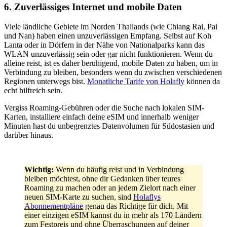
6. Zuverlässiges Internet und mobile Daten
Viele ländliche Gebiete im Norden Thailands (wie Chiang Rai, Pai
und Nan) haben einen unzuverlässigen Empfang. Selbst auf Koh
Lanta oder in Dörfern in der Nähe von Nationalparks kann das
WLAN unzuverlässig sein oder gar nicht funktionieren. Wenn du
alleine reist, ist es daher beruhigend, mobile Daten zu haben, um in
Verbindung zu bleiben, besonders wenn du zwischen verschiedenen
Regionen unterwegs bist.
Monatliche Tarife von Holafly
können da
echt hilfreich sein.
Vergiss Roaming-Gebühren oder die Suche nach lokalen SIM-
Karten, installiere einfach deine eSIM und innerhalb weniger
Minuten hast du unbegrenztes Datenvolumen für Südostasien und
darüber hinaus.
Wichtig:
Wenn du häufig reist und in Verbindung
bleiben möchtest, ohne dir Gedanken über teures
Roaming zu machen oder an jedem Zielort nach einer
neuen SIM-Karte zu suchen, sind
Holaflys
Abonnementpläne
genau das Richtige für dich. Mit
einer einzigen eSIM kannst du in mehr als 170 Ländern
zum Festpreis und ohne Überraschungen auf deiner