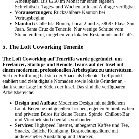
Arbeitsplatz. Bis €250 im Monat für einen eigenen
Schreibtisch. Tages- und Wochentarife auf Anfrage verfügbar.
Voraussetzungen:
Rückzahlbare Kaution bei
Vertragsbeginn.
Standort:
Calle Isla Bonita, Local 2 und 3, 38687 Playa San
Juan, Santa Cruz de Tenerife. Nur wenige Schritte vom
Strand entfernt, umgeben von lokalen Restaurants und Cafés.
5. The Loft Coworking Tenerife
The Loft Coworking auf Teneriffa wurde gegründet, um
Freelancer, Startups und Remote-Teams auf der Insel mit
einem modernen, professionellen Arbeitsplatz zu unterstützen
.
Seit der Eröffnung hat sich der Space als beliebter Treffpunkt
etabliert und zieht digitale Nomaden sowie lokale Gründer an –
dank seiner Lage im Süden der Insel. Das sind die verfügbaren
Arbeitsbereiche:
Design und Aufbau
: Modernes Design mit natürlichem
Licht. Bereiche mit geteilten Tischen, eigenen Schreibtischen
und privaten Büros für kleine Teams. Spinde, Chillout-Bar
und Vinothek sind ebenfalls vorhanden.
Services
: Highspeed-Internet, unbegrenzt Kaffee und Tee,
Snacks, tägliche Reinigung, Besprechungsräume mit
audiovisueller Ausstattung und Drucker.