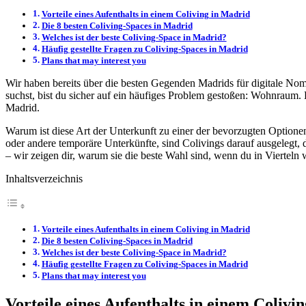
Vorteile eines Aufenthalts in einem Coliving in Madrid
Die 8 besten Coliving-Spaces in Madrid
Welches ist der beste Coliving-Space in Madrid?
Häufig gestellte Fragen zu Coliving-Spaces in Madrid
Plans that may interest you
Wir haben bereits über die besten Gegenden Madrids für digitale Nom
suchst, bist du sicher auf ein häufiges Problem gestoßen: Wohnraum. D
Madrid.
Warum ist diese Art der Unterkunft zu einer der bevorzugten Optione
oder andere temporäre Unterkünfte, sind Colivings darauf ausgelegt, 
– wir zeigen dir, warum sie die beste Wahl sind, wenn du in Vierteln 
Inhaltsverzeichnis
Vorteile eines Aufenthalts in einem Coliving in Madrid
Die 8 besten Coliving-Spaces in Madrid
Welches ist der beste Coliving-Space in Madrid?
Häufig gestellte Fragen zu Coliving-Spaces in Madrid
Plans that may interest you
Vorteile eines Aufenthalts in einem Colivi