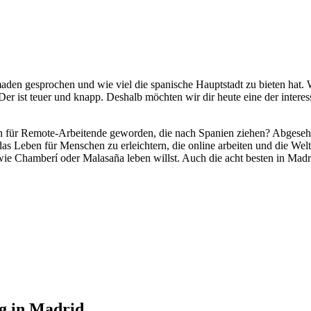
aden gesprochen und wie viel die spanische Hauptstadt zu bieten hat. 
er ist teuer und knapp. Deshalb möchten wir dir heute eine der interess
n für Remote-Arbeitende geworden, die nach Spanien ziehen? Abgesehen d
das Leben für Menschen zu erleichtern, die online arbeiten und die Welt
wie Chamberí oder Malasaña leben willst. Auch die acht besten in Madri
ng in Madrid