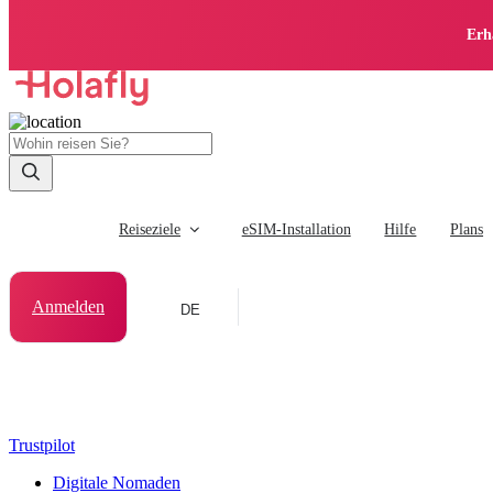
Erh
Reiseziele
eSIM-Installation
Hilfe
Plans
Anmelden
DE
Trustpilot
Digitale Nomaden