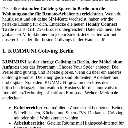
Deshalb
entstanden Coliving-Spaces in Berlin, um die
Wohnungssuche für Remote-Arbeiter zu erleichtern
. Wenn du
häufig reist und oft deine SIM-Karte wechselst, haben wir die
perfekte Lösung für dich. Entdecke die neuen
Holafly Connect
Tarife
mit 10 GB, 25 GB oder unbegrenztem Datenvolumen. Die
globale eSIM funktioniert an jedem Zielort. Jetzt starten wir mit
unserer Liste der fünf besten Colivings in der Hauptstadt!
1. KUMMUNI Coliving Berlín
KUMMUNI ist der einzige Coliving in Berlin, der Möbel ohne
Aufpreis
über das Programm „Choose Your Style“ anbietet. Die
Preise sind günstig, und Rabatte gibt es, wenn du über ein anderes
Coliving kommst. Die Hauptgäste sind Studenten, Arbeitnehmer
und digitale Nomaden. KUMMUNI gewann den Preis des
britischen Magazins Innovation in Business für die „innovativste
Immobilien-Technologie-Plattform Europas“. Weitere Merkmale
entdecken:
Ruhebereiche:
Voll möblierte Zimmer mit bequemen Betten,
Schreibtischen, Küchen und Smart-TVs. Du kannst Coliving
mit oder ohne Wohnzimmer wählen.
Arbeitsbereiche:
Geteilte Räume mit Highspeed-Internet für