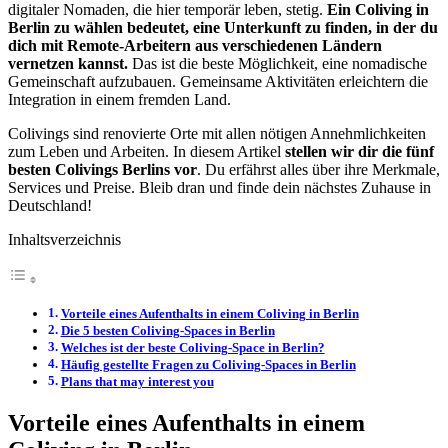
digitaler Nomaden, die hier temporär leben, stetig.
Ein Coliving in
Berlin zu wählen bedeutet, eine Unterkunft zu finden, in der du
dich mit Remote-Arbeitern aus verschiedenen Ländern
vernetzen kannst.
Das ist die beste Möglichkeit, eine nomadische
Gemeinschaft aufzubauen. Gemeinsame Aktivitäten erleichtern die
Integration in einem fremden Land.
Colivings sind renovierte Orte mit allen nötigen Annehmlichkeiten
zum Leben und Arbeiten. In diesem Artikel
stellen wir dir die fünf
besten Colivings Berlins vor
. Du erfährst alles über ihre Merkmale,
Services und Preise. Bleib dran und finde dein nächstes Zuhause in
Deutschland!
Inhaltsverzeichnis
Vorteile eines Aufenthalts in einem Coliving in Berlin
Die 5 besten Coliving-Spaces in Berlin
Welches ist der beste Coliving-Space in Berlin?
Häufig gestellte Fragen zu Coliving-Spaces in Berlin
Plans that may interest you
Vorteile eines Aufenthalts in einem