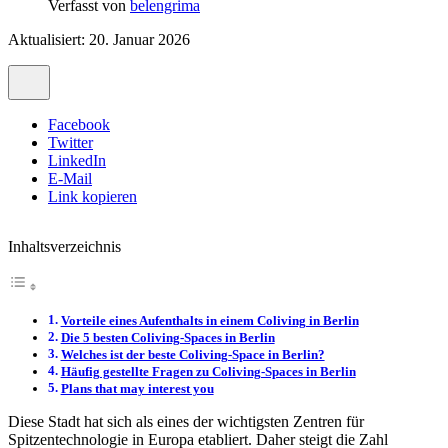
Verfasst von
belengrima
Aktualisiert: 20. Januar 2026
Facebook
Twitter
LinkedIn
E-Mail
Link kopieren
Inhaltsverzeichnis
Vorteile eines Aufenthalts in einem Coliving in Berlin
Die 5 besten Coliving-Spaces in Berlin
Welches ist der beste Coliving-Space in Berlin?
Häufig gestellte Fragen zu Coliving-Spaces in Berlin
Plans that may interest you
Diese Stadt hat sich als eines der wichtigsten Zentren für
Spitzentechnologie in Europa etabliert. Daher steigt die Zahl