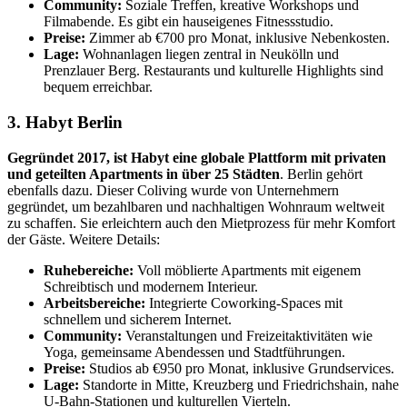
Community:
Soziale Treffen, kreative Workshops und
Filmabende. Es gibt ein hauseigenes Fitnessstudio.
Preise:
Zimmer ab €700 pro Monat, inklusive Nebenkosten.
Lage:
Wohnanlagen liegen zentral in Neukölln und
Prenzlauer Berg. Restaurants und kulturelle Highlights sind
bequem erreichbar.
3. Habyt Berlin
Gegründet 2017, ist Habyt eine globale Plattform mit privaten
und geteilten Apartments in über 25 Städten
. Berlin gehört
ebenfalls dazu. Dieser Coliving wurde von Unternehmern
gegründet, um bezahlbaren und nachhaltigen Wohnraum weltweit
zu schaffen. Sie erleichtern auch den Mietprozess für mehr Komfort
der Gäste. Weitere Details:
Ruhebereiche:
Voll möblierte Apartments mit eigenem
Schreibtisch und modernem Interieur.
Arbeitsbereiche:
Integrierte Coworking-Spaces mit
schnellem und sicherem Internet.
Community:
Veranstaltungen und Freizeitaktivitäten wie
Yoga, gemeinsame Abendessen und Stadtführungen.
Preise:
Studios ab €950 pro Monat, inklusive Grundservices.
Lage:
Standorte in Mitte, Kreuzberg und Friedrichshain, nahe
U-Bahn-Stationen und kulturellen Vierteln.