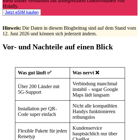
Bleib immer verbunden mit unbegrenztem Datenvolumen von
Holafly.
Jetzt eSIM kaufen
Hinweis:
Die Daten in diesem Blogbeitrag sind auf dem Stand vom
12. Juni 2026 und können sich jederzeit ändern.
Vor- und Nachteile auf einen Blick
Was gut läuft ✅
Was nervt ❌
Verbindung manchmal
Über 200 Länder mit
instabil – sogar Google
5G-Support
Maps lädt langsam
Nicht alle kompatiblen
Installation per QR-
Handys funktionieren
Code super einfach
reibungslos
Kundenservice
Flexible Pakete für jeden
hauptsächlich nur über
Reisetyp
ChatBot