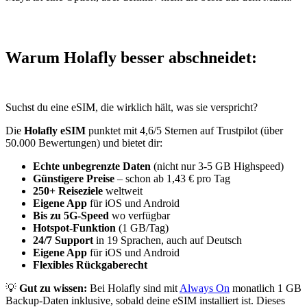
Warum Holafly besser abschneidet:
Suchst du eine eSIM, die wirklich hält, was sie verspricht?
Die
Holafly eSIM
punktet mit 4,6/5 Sternen auf Trustpilot (über
50.000 Bewertungen) und bietet dir:
Echte unbegrenzte Daten
(nicht nur 3-5 GB Highspeed)
Günstigere Preise
– schon ab 1,43 € pro Tag
250+ Reiseziele
weltweit
Eigene App
für iOS und Android
Bis zu 5G-Speed
wo verfügbar
Hotspot-Funktion
(1 GB/Tag)
24/7 Support
in 19 Sprachen, auch auf Deutsch
Eigene App
für iOS und Android
Flexibles Rückgaberecht
💡
Gut zu wissen:
Bei Holafly sind mit
Always On
monatlich 1 GB
Backup-Daten inklusive, sobald deine eSIM installiert ist. Dieses