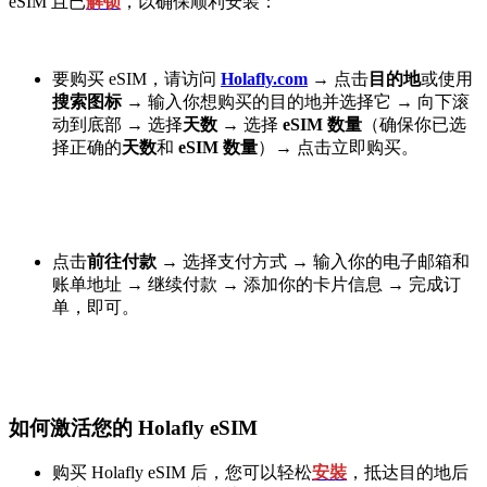
eSIM 且已
解锁
，以确保顺利安装：
要购买 eSIM，请访问
Holafly.com
→
点击
目的地
或使用
搜索图标
→
输入你想购买的目的地并选择它
→
向下滚
动到底部
→
选择
天数
→
选择
eSIM 数量
（确保你已选
择正确的
天数
和
eSIM 数量
）
→
点击立即购买。
点击
前往付款
→
选择支付方式
→
输入你的电子邮箱和
账单地址
→
继续付款
→
添加你的卡片信息
→
完成订
单，即可。
如何激活您的 Holafly eSIM
购买 Holafly eSIM 后，您可以轻松
安裝
，抵达目的地后