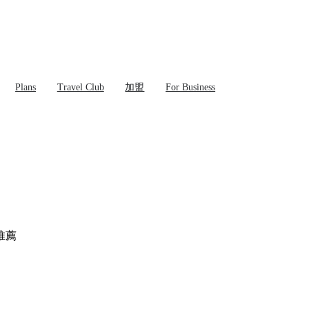
Plans
Travel Club
加盟
For Business
推薦