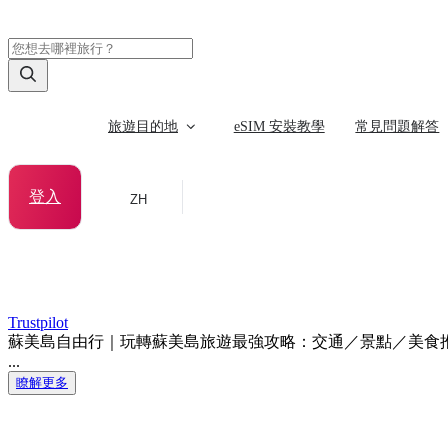
旅遊目的地
eSIM 安裝教學
常見問題解答
登入
ZH
Trustpilot
蘇美島自由行｜玩轉蘇美島旅遊最強攻略：交通／景點／美食
...
瞭解更多