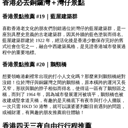
香港必去銅鑼灣＋灣仔景點
香港景點推薦 #19｜藍屋建築群
喜歡香港老文化的朋友們別錯過位於灣仔的藍屋建築群，是一
座別具歷史意義的古老建築群，因其外牆的藍色塗裝而得名。
藍屋建築群建於 1922 年，經活化後是香港少數保存完好的舊
式社會住宅之一，融合中西建築風格，是見證香港城市發展過
程中的重要地標。
香港景點推薦 #20｜鵝頸橋
想要領略港劇裡常出現的打小人文化嗎？那麼來到鵝頸橋絕對
沒錯！位於灣仔與銅鑼灣之間的鵝頸橋，原本橫跨的運河又長
又窄，形狀與鵝的脖子相似而得名，使得這一區有了鵝頸區之
稱，而到了 1964 年，因為城市發展運河被填平，鵝頸橋也被
改建成堅拿道天橋，有趣的是天橋底下有夜市與打小人攤販，
一次只需 HKD 50 港幣，就可以讓婆婆判斷目前遇到的問題，
或補財運，有興趣的朋友推薦前往體驗！
香港四天三夜自由行行程推薦