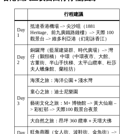
行程建議
抵達香港機場 –> 尖沙咀（1881
Day
Heritage、前九廣鐵路鐘樓）–> 天際 100
1
觀景台 –> 維多利亞港（幻彩詠香江）
銅鑼灣（藍屋建築群、時代廣場）–> 灣
仔（鵝頸橋） 中環（中環夜市、大館、
Day
2
古董街、半山手扶梯、太平山纜車、杜莎
夫人蠟像館、蘭桂坊）
海濱之旅：海洋公園＋淺水灣
童心之旅：迪士尼樂園
Day
藝術文化之旅：M+ 博物館 –> 黃大仙廟 –
3
> 彩虹邨 –> 天際100 觀景台夜景
大自然之旅：昂坪 360 纜車＋天壇大佛
旺角商圈（女人街、波鞋街、金魚街）–>
Day