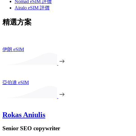
Nomad eSIM 評價
Airalo eSIM 評價
精選方案
伊朗 eSIM
亞伯達 eSIM
Rokas Aniulis
Senior SEO copywriter