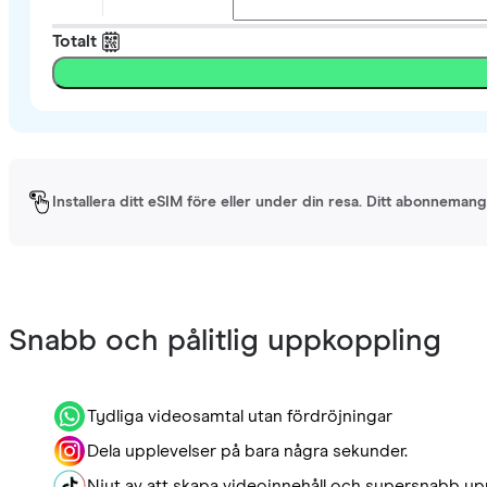
Totalt
Installera ditt eSIM före eller under din resa. Ditt abonnemang 
Snabb och pålitlig uppkoppling
Tydliga videosamtal utan fördröjningar
Dela upplevelser på bara några sekunder.
Njut av att skapa videoinnehåll och supersnabb up