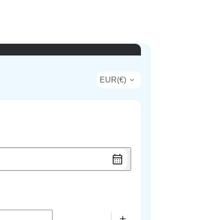
EUR
(
€
)