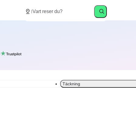
å
Täckning