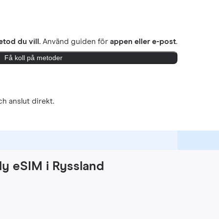
tod du vill.
Använd guiden för
appen eller e-post
.
Få koll på metoder
h anslut direkt.
ly eSIM i Ryssland