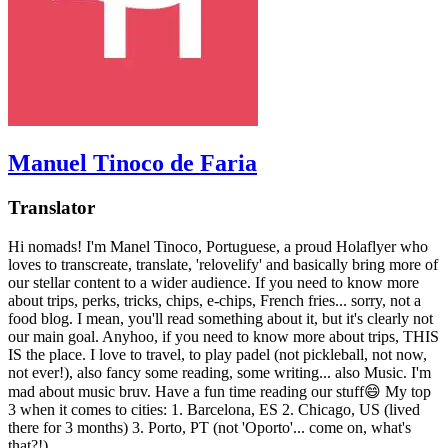
Manuel Tinoco de Faria
Translator
Hi nomads! I'm Manel Tinoco, Portuguese, a proud Holaflyer who
loves to transcreate, translate, 'relovelify' and basically bring more of
our stellar content to a wider audience. If you need to know more
about trips, perks, tricks, chips, e-chips, French fries... sorry, not a
food blog. I mean, you'll read something about it, but it's clearly not
our main goal. Anyhoo, if you need to know more about trips, THIS
IS the place. I love to travel, to play padel (not pickleball, not now,
not ever!), also fancy some reading, some writing... also Music. I'm
mad about music bruv. Have a fun time reading our stuff😄 My top
3 when it comes to cities: 1. Barcelona, ES 2. Chicago, US (lived
there for 3 months) 3. Porto, PT (not 'Oporto'... come on, what's
that?!)