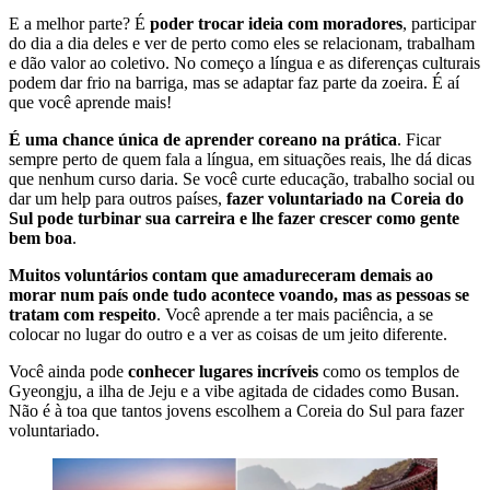
E a melhor parte? É
poder trocar ideia com moradores
, participar
do dia a dia deles e ver de perto como eles se relacionam, trabalham
e dão valor ao coletivo. No começo a língua e as diferenças culturais
podem dar frio na barriga, mas se adaptar faz parte da zoeira. É aí
que você aprende mais!
É uma chance única de aprender coreano na prática
. Ficar
sempre perto de quem fala a língua, em situações reais, lhe dá dicas
que nenhum curso daria. Se você curte educação, trabalho social ou
dar um help para outros países,
fazer voluntariado na Coreia do
Sul pode turbinar sua carreira e lhe fazer crescer como gente
bem boa
.
Muitos voluntários contam que amadureceram demais ao
morar num país onde tudo acontece voando, mas as pessoas se
tratam com respeito
. Você aprende a ter mais paciência, a se
colocar no lugar do outro e a ver as coisas de um jeito diferente.
Você ainda pode
conhecer lugares incríveis
como os templos de
Gyeongju, a ilha de Jeju e a vibe agitada de cidades como Busan.
Não é à toa que tantos jovens escolhem a Coreia do Sul para fazer
voluntariado.