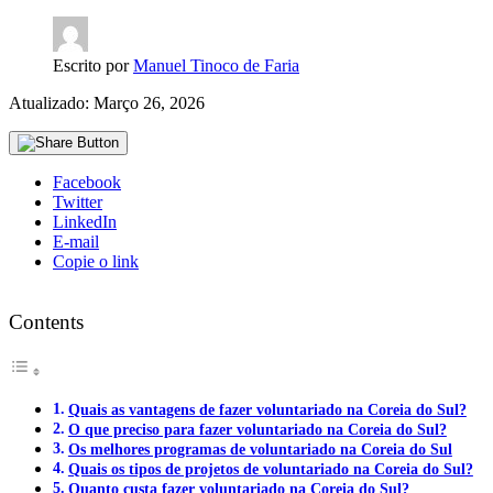
Escrito por
Manuel Tinoco de Faria
Atualizado: Março 26, 2026
Facebook
Twitter
LinkedIn
E-mail
Copie o link
Contents
Quais as vantagens de fazer voluntariado na Coreia do Sul?
O que preciso para fazer voluntariado na Coreia do Sul?
Os melhores programas de voluntariado na Coreia do Sul
Quais os tipos de projetos de voluntariado na Coreia do Sul?
Quanto custa fazer voluntariado na Coreia do Sul?