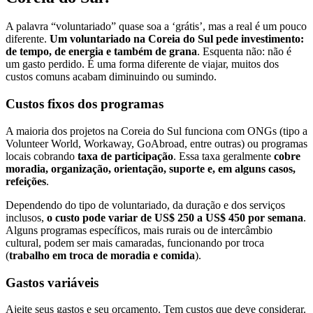
A palavra “voluntariado” quase soa a ‘grátis’, mas a real é um pouco
diferente.
Um voluntariado na Coreia do Sul pede investimento:
de tempo, de energia e também de grana
. Esquenta não: não é
um gasto perdido. É uma forma diferente de viajar, muitos dos
custos comuns acabam diminuindo ou sumindo.
Custos fixos dos programas
A maioria dos projetos na Coreia do Sul funciona com ONGs (tipo a
Volunteer World, Workaway, GoAbroad, entre outras) ou programas
locais cobrando
taxa de participação
. Essa taxa geralmente
cobre
moradia, organização, orientação, suporte e, em alguns casos,
refeições
.
Dependendo do tipo de voluntariado, da duração e dos serviços
inclusos,
o custo pode variar de US$ 250 a US$ 450 por semana
.
Alguns programas específicos, mais rurais ou de intercâmbio
cultural, podem ser mais camaradas, funcionando por troca
(
trabalho em troca de moradia e comida
).
Gastos variáveis
Ajeite seus gastos e seu orçamento. Tem custos que deve considerar.