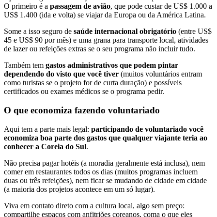
O primeiro é a
passagem de avião
, que pode custar de US$ 1.000 a
US$ 1.400 (ida e volta) se viajar da Europa ou da América Latina.
Some a isso seguro de
saúde internacional obrigatório
(entre US$
45 e US$ 90 por mês) e uma grana para transporte local, atividades
de lazer ou refeições extras se o seu programa não incluir tudo.
Também tem
gastos administrativos que podem pintar
dependendo do visto que você tiver
(muitos voluntários entram
como turistas se o projeto for de curta duração) e possíveis
certificados ou exames médicos se o programa pedir.
O que economiza fazendo voluntariado
Aqui tem a parte mais legal:
participando de voluntariado você
economiza boa parte dos gastos que qualquer viajante teria ao
conhecer a Coreia do Sul
.
Não precisa pagar hotéis (a moradia geralmente está inclusa), nem
comer em restaurantes todos os dias (muitos programas incluem
duas ou três refeições), nem ficar se mudando de cidade em cidade
(a maioria dos projetos acontece em um só lugar).
Viva em contato direto com a cultura local, algo sem preço:
compartilhe espaços com anfitriões coreanos, coma o que eles