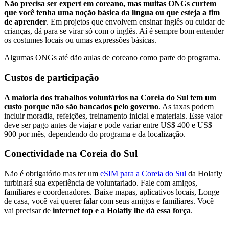
Não precisa ser expert em coreano, mas muitas ONGs curtem
que você tenha uma noção básica da língua ou que esteja a fim
de aprender
. Em projetos que envolvem ensinar inglês ou cuidar de
crianças, dá para se virar só com o inglês. Aí é sempre bom entender
os costumes locais ou umas expressões básicas.
Algumas ONGs até dão aulas de coreano como parte do programa.
Custos de participação
A maioria dos trabalhos voluntários na Coreia do Sul tem um
custo porque não são bancados pelo governo
. As taxas podem
incluir moradia, refeições, treinamento inicial e materiais. Esse valor
deve ser pago antes de viajar e pode variar entre US$ 400 e US$
900 por mês, dependendo do programa e da localização.
Conectividade na Coreia do Sul
Não é obrigatório mas ter um
eSIM para a Coreia do Sul
da Holafly
turbinará sua experiência de voluntariado. Fale com amigos,
familiares e coordenadores. Baixe mapas, aplicativos locais, Longe
de casa, você vai querer falar com seus amigos e familiares. Você
vai precisar de
internet top e a Holafly lhe dá essa força
.