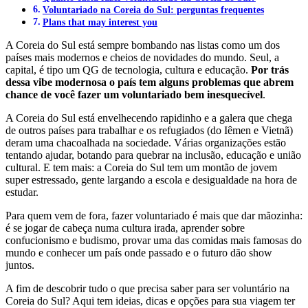
Voluntariado na Coreia do Sul: perguntas frequentes
Plans that may interest you
A Coreia do Sul está sempre bombando nas listas como um dos
países mais modernos e cheios de novidades do mundo. Seul, a
capital, é tipo um QG de tecnologia, cultura e educação.
Por trás
dessa vibe modernosa o país tem alguns problemas que abrem
chance de você fazer um voluntariado bem inesquecível
.
A Coreia do Sul está envelhecendo rapidinho e a galera que chega
de outros países para trabalhar e os refugiados (do Iêmen e Vietnã)
deram uma chacoalhada na sociedade. Várias organizações estão
tentando ajudar, botando para quebrar na inclusão, educação e união
cultural. E tem mais: a Coreia do Sul tem um montão de jovem
super estressado, gente largando a escola e desigualdade na hora de
estudar.
Para quem vem de fora, fazer voluntariado é mais que dar mãozinha:
é se jogar de cabeça numa cultura irada, aprender sobre
confucionismo e budismo, provar uma das comidas mais famosas do
mundo e conhecer um país onde passado e o futuro dão show
juntos.
A fim de descobrir tudo o que precisa saber para ser voluntário na
Coreia do Sul? Aqui tem ideias, dicas e opções para sua viagem ter