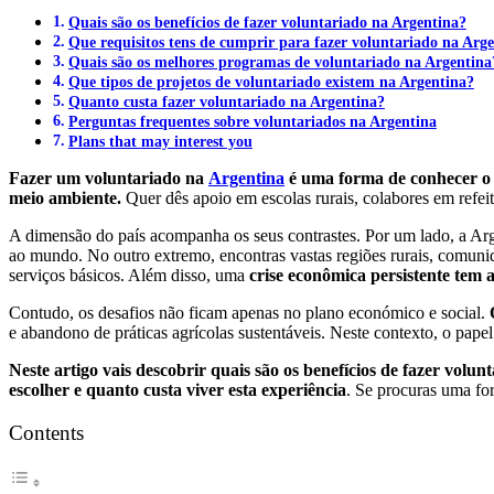
Quais são os benefícios de fazer voluntariado na Argentina?
Que requisitos tens de cumprir para fazer voluntariado na Arg
Quais são os melhores programas de voluntariado na Argentina
Que tipos de projetos de voluntariado existem na Argentina?
Quanto custa fazer voluntariado na Argentina?
Perguntas frequentes sobre voluntariados na Argentina
Plans that may interest you
Fazer um voluntariado na
Argentina
é uma forma de conhecer o p
meio ambiente.
Quer dês apoio em escolas rurais, colabores em refeit
A dimensão do país acompanha os seus contrastes. Por um lado, a Arg
ao mundo. No outro extremo, encontras vastas regiões rurais, comunid
serviços básicos. Além disso, uma
crise econômica persistente tem 
Contudo, os desafios não ficam apenas no plano económico e social.
e abandono de práticas agrícolas sustentáveis. Neste contexto, o pap
Neste artigo vais descobrir quais são os benefícios de fazer volu
escolher e quanto custa viver esta experiência
. Se procuras uma for
Contents