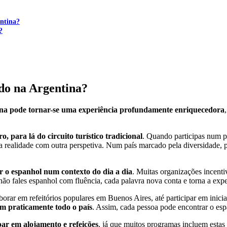
entina?
?
ado na Argentina?
ina pode tornar-se uma experiência profundamente enriquecedora
, para lá do circuito turístico tradicional
. Quando participas num pr
a realidade com outra perspetiva. Num país marcado pela diversidade, pe
r o espanhol num contexto do dia a dia
. Muitas organizações incenti
não fales espanhol com fluência, cada palavra nova conta e torna a expe
borar em refeitórios populares em Buenos Aires, até participar em inici
m praticamente todo o país
. Assim, cada pessoa pode encontrar o esp
ar em alojamento e refeições
, já que muitos programas incluem estas 