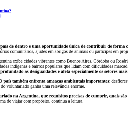
entina?
?
aís de dentro e uma oportunidade única de contribuir de forma c
órios comunitários, ajudes em abrigos de animais ou participes em proj
entina exibe cidades vibrantes como Buenos Aires, Córdoba ou Rosário, 
ades indígenas e bairros populares que lidam com dificuldades marcadas
aprofundado as desigualdades e afeta especialmente os setores mais
O país também enfrenta ameaças ambientais importantes
: desflore
el do voluntariado ganha uma relevância enorme.
ntariado na Argentina, que requisitos precisas de cumprir, quais sã
ma de viajar com propósito, continua a leitura.