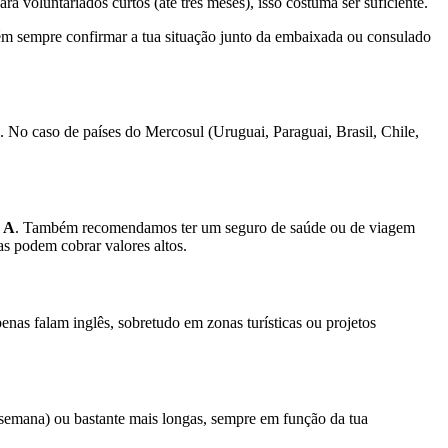
Para voluntariados curtos (até três meses), isso costuma ser suficiente.
vém sempre confirmar a tua situação junto da embaixada ou consulado
. No caso de países do Mercosul (Uruguai, Paraguai, Brasil, Chile,
e A
. Também recomendamos ter um seguro de saúde ou de viagem
as podem cobrar valores altos.
enas falam inglês, sobretudo em zonas turísticas ou projetos
 semana) ou bastante mais longas, sempre em função da tua