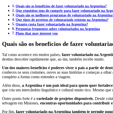
Quais são os benefícios de fazer voluntariado na Argentina?
Que requisitos tens de cumprir para fazer voluntariado na Arg
Quais são os melhores programas de voluntariado na Argentina
Que tipos de projetos de voluntariado existem na Argentina?
Quanto custa fazer voluntariado na Argentina?
Perguntas frequentes sobre voluntariados na Argentina
Plans that may interest you
Quais são os benefícios de fazer voluntari
Tal como acontece em muitos países,
fazer voluntariado na Argent
destino descobre rapidamente que, ao dar, também recebe muito.
Um dos maiores benefícios é poderes viver o país a partir de dentro
conheces os seus costumes, ouves as suas histórias e começas a olhar 
completo a forma como entendes a viagem.
Além disso,
a Argentina é um país ideal para quem quer fortalece
que cria um intercâmbio linguístico e cultural muito rico. Mesmo que 
Outro ponto forte é a
variedade de projetos disponíveis
. Desde cola
selvagem em Misiones,
encontras oportunidades para contribuir e
Por fim,
fazer voluntariado na Argentina também te permite poup