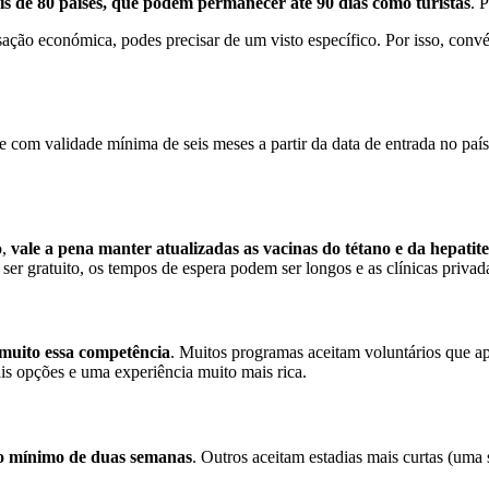
is de 80 países, que podem permanecer até 90 dias como turistas
. 
ação económica, podes precisar de um visto específico. Por isso, con
 com validade mínima de seis meses a partir da data de entrada no país
o,
vale a pena manter atualizadas as vacinas do tétano e da hepatit
 ser gratuito, os tempos de espera podem ser longos e as clínicas privad
 muito essa competência
. Muitos programas aceitam voluntários que ap
ais opções e uma experiência muito mais rica.
 mínimo de duas semanas
. Outros aceitam estadias mais curtas (uma