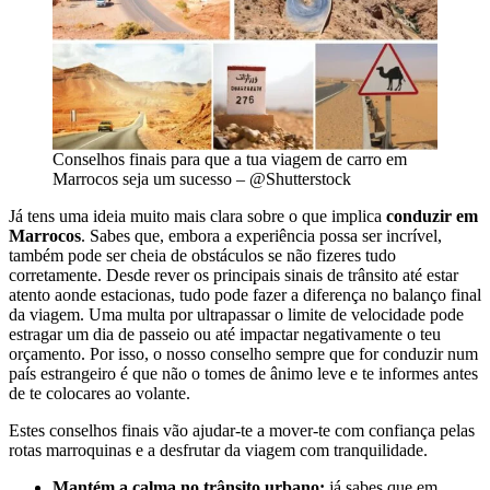
Conselhos finais para que a tua viagem de carro em
Marrocos seja um sucesso – @Shutterstock
Já tens uma ideia muito mais clara sobre o que implica
conduzir em
Marrocos
. Sabes que, embora a experiência possa ser incrível,
também pode ser cheia de obstáculos se não fizeres tudo
corretamente. Desde rever os principais sinais de trânsito até estar
atento aonde estacionas, tudo pode fazer a diferença no balanço final
da viagem. Uma multa por ultrapassar o limite de velocidade pode
estragar um dia de passeio ou até impactar negativamente o teu
orçamento. Por isso, o nosso conselho sempre que for conduzir num
país estrangeiro é que não o tomes de ânimo leve e te informes antes
de te colocares ao volante.
Estes conselhos finais vão ajudar-te a mover-te com confiança pelas
rotas marroquinas e a desfrutar da viagem com tranquilidade.
Mantém a calma no trânsito urbano:
já sabes que em