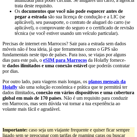
atualizada para poder circular. Se alugares um carro, a agência
trata deste requisito.
Os
documentos que você não pode esquecer antes de
pegar a estrada
são sua licença de condução e a LIC (se
aplicável), seu passaporte, o contrato de aluguel do carro (se
aplicável), o comprovante do seguro e o certificado de revisão
técnica (se você estiver usando um veículo particular).
Precisas de internet em Marrocos? Sair para a estrada sem dados
móveis não é boa ideia, já que ferramentas como o GPS são
fundamentais neste tipo de países. Para isso, se viajas por alguns
dias para este país, o
eSIM para Marrocos
da Holafly fornece-
te
dados ilimitados e uma conexão estável
que poderás contratar
por dias.
Por outro lado, para viagens mais longas, os
planos mensais da
Holafly
são uma solução económica e prática que te permitirá ter
dados ilimitados
, conexão em vários dispositivos e uma cobertura
global em mais de 170 países
. Não é um requisito para conduzir
em Marrocos, mas sem dúvida vai tornar a tua experiência ao
volante mais fácil e agradável.
Importante:
caso seja um viajante frequente e quiser ficar sempre
ligado sem se preocupar com tarifas de roaming caras ou buscar