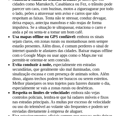
cidades como Marrakech, Casablanca ou Fez, o trânsito pode
parecer um caos, com buzinas, motos a ziguezaguear por todo
o lado, peões a atravessar sem aviso e carros que não
respeitam as faixas. Tenta não te stressar, conduz devagar,
deixa espaço, antecipa manobras e não reajas de forma
impulsiva. Se a situação te ultrapassar, estaciona o carro e
anda a pé ou senta-te a tomar um bom café.
Usa mapas offline ou GPS confiável:
embora os sinais
sejam claros, em zonas rurais ou montanhosas nem sempre
estarão presentes. Além disso, é comum perderes o sinal de
internet quando te afastares das cidades. Baixar mapas offline
com o Google Maps ou usar apps como o Maps.me vai
permitir-te orientar-te sem conexão.
Evita conduzir à noite,
especialmente em estradas
secundárias, que geralmente são mal iluminadas, com
sinalização escassa e com presença de animais soltos. Além
disso, alguns trechos podem ter buracos ou serem estreitos.
Melhor planejares os teus trajetos para fazeres durante o dia,
especialmente se vais a zonas rurais ou desérticas.
Respeita os limites de velocidade:
embora não vejas
controlos policiais, lembra-te que há radares móveis e fixos
nas estradas principais. As multas por excesso de velocidade
ou uso do telemóvel ao volante são frequentes e podem ser
enviadas diretamente à empresa de aluguer.
Usa
estacionamentos oficiais sempre que possas: evita deixar