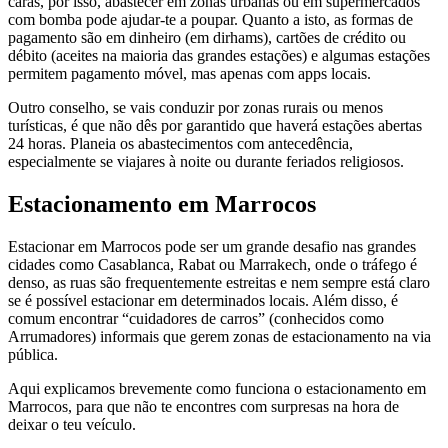
caras, por isso, abastecer em zonas urbanas ou em supermercados
com bomba pode ajudar-te a poupar. Quanto a isto, as formas de
pagamento são em dinheiro (em dirhams), cartões de crédito ou
débito (aceites na maioria das grandes estações) e algumas estações
permitem pagamento móvel, mas apenas com apps locais.
Outro conselho, se vais conduzir por zonas rurais ou menos
turísticas, é que não dês por garantido que haverá estações abertas
24 horas. Planeia os abastecimentos com antecedência,
especialmente se viajares à noite ou durante feriados religiosos.
Estacionamento em Marrocos
Estacionar em Marrocos pode ser um grande desafio nas grandes
cidades como Casablanca, Rabat ou Marrakech, onde o tráfego é
denso, as ruas são frequentemente estreitas e nem sempre está claro
se é possível estacionar em determinados locais. Além disso, é
comum encontrar “cuidadores de carros” (conhecidos como
Arrumadores) informais que gerem zonas de estacionamento na via
pública.
Aqui explicamos brevemente como funciona o estacionamento em
Marrocos, para que não te encontres com surpresas na hora de
deixar o teu veículo.