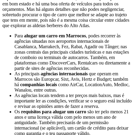
em bom estado e há uma boa oferta de veículos para todos os
orçamentos. Mas há alguns detalhes que não podes negligenciar,
sobretudo procurar o tipo de carro que melhor se adapte ao trajeto
que tens em mente, pois não é a mesma coisa circular entre cidades
que explorar as aldeias berberes do Alto Atlas.
Para
alugar um carro em Marrocos
, podes recorrer às
agências situadas nos aeroportos internacionais de
Casablanca, Marrakech, Fez, Rabat, Agadir ou Tânger; nas
zonas centrais das principais cidades turísticas e nas estações
de comboio ou terminais de autocarros. Também, em
plataformas como DiscoverCars, Rentalcars ou diretamente a
partir de sites de agências reconhecidas.
As principais
agências internacionais
que operam em
Marrocos são Europcar, Sixt, Avis, Hertz e Budget; também
há
companhias locais
como AirCar, LocationAuto, Medloc,
Wanalou, entre outras.
As agências locais tendem a ter preços mais baixos, mas é
importante ler as condições, verificar se o seguro está incluído
e revisar as opiniões antes de fazer a reserva.
Os
requisitos para alugar um carro
são ter pelo menos 21
anos e uma licença válida com pelo menos um ano de
antiguidade. Também precisarás de um permissão
internacional (se aplicável), um cartão de crédito para deixar
como garantia e o teu passaporte válido.