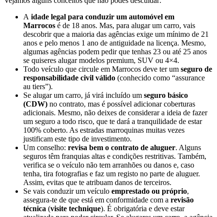
Vejamos alguns conceitos que não podes descuidar:
A
idade legal para conduzir um automóvel em
Marrocos
é de 18 anos. Mas, para alugar um carro, vais
descobrir que a maioria das agências exige um mínimo de 21
anos e pelo menos 1 ano de antiguidade na licença. Mesmo,
algumas agências podem pedir que tenhas 23 ou até 25 anos
se quiseres alugar modelos premium, SUV ou 4×4.
Todo veículo que circule em Marrocos deve ter um
seguro de
responsabilidade civil válido
(conhecido como “assurance
au tiers”).
Se alugar um carro, já virá incluído um
seguro básico
(CDW)
no contrato, mas é possível adicionar coberturas
adicionais. Mesmo, não deixes de considerar a ideia de fazer
um seguro a todo risco, que te dará a tranquilidade de estar
100% coberto. As estradas marroquinas muitas vezes
justificam este tipo de investimento.
Um conselho:
revisa bem o contrato de aluguer
. Alguns
seguros têm franquias altas e condições restritivas. Também,
verifica se o veículo não tem arranhões ou danos e, caso
tenha, tira fotografias e faz um registo no parte de aluguer.
Assim, evitas que te atribuam danos de terceiros.
Se vais conduzir um veículo
emprestado ou próprio
,
assegura-te de que está em conformidade com a
revisão
técnica
(
visite technique
). É obrigatória e deve estar