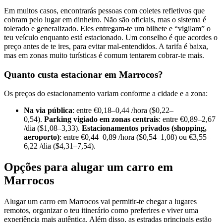
Em muitos casos, encontrarás pessoas com coletes refletivos que
cobram pelo lugar em dinheiro. Não são oficiais, mas o sistema é
tolerado e generalizado. Eles entregam-te um bilhete e “vigilam” o
teu veículo enquanto está estacionado. Um conselho é que acordes o
preço antes de te ires, para evitar mal-entendidos. A tarifa é baixa,
mas em zonas muito turísticas é comum tentarem cobrar-te mais.
Quanto custa estacionar em Marrocos?
Os preços do estacionamento variam conforme a cidade e a zona:
Na via pública
: entre €0,18–0,44 /hora ($0,22–
0,54).
Parking vigiado em zonas centrais
: entre €0,89–2,67
/dia ($1,08–3,33).
Estacionamentos privados (shopping,
aeroporto)
: entre €0,44–0,89 /hora ($0,54–1,08) ou €3,55–
6,22 /dia ($4,31–7,54).
Opções para alugar um carro em
Marrocos
Alugar um carro em Marrocos vai permitir-te chegar a lugares
remotos, organizar o teu itinerário como preferires e viver uma
experiência mais autêntica. Além disso, as estradas principais estão