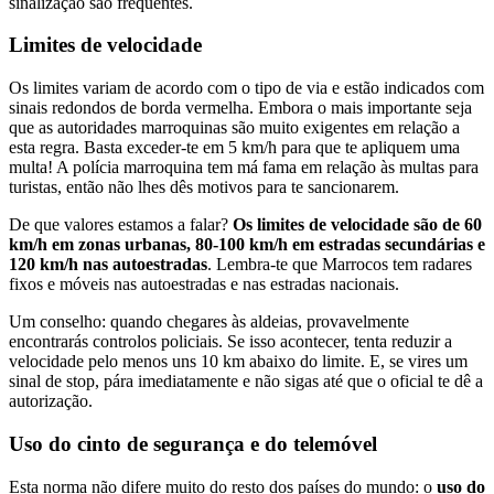
sinalização são frequentes.
Limites de velocidade
Os limites variam de acordo com o tipo de via e estão indicados com
sinais redondos de borda vermelha. Embora o mais importante seja
que as autoridades marroquinas são muito exigentes em relação a
esta regra. Basta exceder-te em 5 km/h para que te apliquem uma
multa! A polícia marroquina tem má fama em relação às multas para
turistas, então não lhes dês motivos para te sancionarem.
De que valores estamos a falar?
Os limites de velocidade são de 60
km/h em zonas urbanas, 80-100 km/h em estradas secundárias e
120 km/h nas autoestradas
. Lembra-te que Marrocos tem radares
fixos e móveis nas autoestradas e nas estradas nacionais.
Um conselho: quando chegares às aldeias, provavelmente
encontrarás controlos policiais. Se isso acontecer, tenta reduzir a
velocidade pelo menos uns 10 km abaixo do limite. E, se vires um
sinal de stop, pára imediatamente e não sigas até que o oficial te dê a
autorização.
Uso do cinto de segurança e do telemóvel
Esta norma não difere muito do resto dos países do mundo: o
uso do