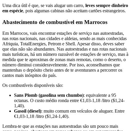
Uma dica útil é que, se vais alugar um carro,
leves sempre dinheiro
em espécie
, pois algumas cabinas não aceitam cartões estrangeiros.
Abastecimento de combustível em Marrocos
Em Marrocos, vais encontrar estações de serviço nas autoestradas,
nas rotas nacionais, nas cidades e aldeias, sendo as mais conhecidas
Afriquia, TotalEnergies, Petrom e Shell. Apesar disso, deves saber
que elas não são abundantes. Nas autoestradas e nas rotas nacionais
mais turísticas, há um número razoável de estações de serviço, mas à
medida que te aproximas de zonas mais remotas, como o deserto, o
número diminui consideravelmente. Por isso, aconselhamos que
mantenhas o depósito cheio antes de te aventurares a percorrer os
cantos mais inóspitos do país.
Os combustíveis disponíveis são:
Sans Plomb (gasolina sem chumbo)
: equivalente a 95
octanas. O custo médio ronda entre €1,03-1,18 /litro ($1,24-
1,40).
Gasoil (diesel)
: muito comum em veículos de aluguer. Entre
€1,03-1,18 /litro ($1,24-1,40).
Lembra-te que as estações nas autoestradas são um pouco mais