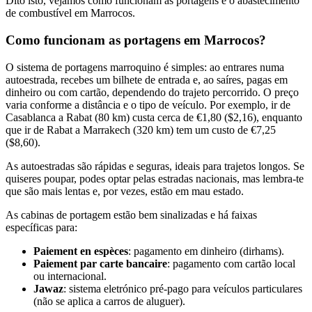
Dito isto, vejamos como funcionam as portagens e o abastecimento
de combustível em Marrocos.
Como funcionam as portagens em Marrocos?
O sistema de portagens marroquino é simples: ao entrares numa
autoestrada, recebes um bilhete de entrada e, ao saíres, pagas em
dinheiro ou com cartão, dependendo do trajeto percorrido. O preço
varia conforme a distância e o tipo de veículo. Por exemplo, ir de
Casablanca a Rabat (80 km) custa cerca de €1,80 ($2,16), enquanto
que ir de Rabat a Marrakech (320 km) tem um custo de €7,25
($8,60).
As autoestradas são rápidas e seguras, ideais para trajetos longos. Se
quiseres poupar, podes optar pelas estradas nacionais, mas lembra-te
que são mais lentas e, por vezes, estão em mau estado.
As cabinas de portagem estão bem sinalizadas e há faixas
específicas para:
Paiement en espèces
: pagamento em dinheiro (dirhams).
Paiement par carte bancaire
: pagamento com cartão local
ou internacional.
Jawaz
: sistema eletrónico pré-pago para veículos particulares
(não se aplica a carros de aluguer).