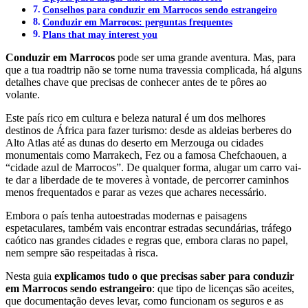
Conselhos para conduzir em Marrocos sendo estrangeiro
Conduzir em Marrocos: perguntas frequentes
Plans that may interest you
Conduzir em Marrocos
pode ser uma grande aventura. Mas, para
que a tua roadtrip não se torne numa travessia complicada, há alguns
detalhes chave que precisas de conhecer antes de te pôres ao
volante.
Este país rico em cultura e beleza natural é um dos melhores
destinos de África para fazer turismo: desde as aldeias berberes do
Alto Atlas até as dunas do deserto em Merzouga ou cidades
monumentais como Marrakech, Fez ou a famosa Chefchaouen, a
“cidade azul de Marrocos”. De qualquer forma, alugar um carro vai-
te dar a liberdade de te moveres à vontade, de percorrer caminhos
menos frequentados e parar as vezes que achares necessário.
Embora o país tenha autoestradas modernas e paisagens
espetaculares, também vais encontrar estradas secundárias, tráfego
caótico nas grandes cidades e regras que, embora claras no papel,
nem sempre são respeitadas à risca.
Nesta guia
explicamos tudo o que precisas saber para conduzir
em Marrocos sendo estrangeiro
: que tipo de licenças são aceites,
que documentação deves levar, como funcionam os seguros e as