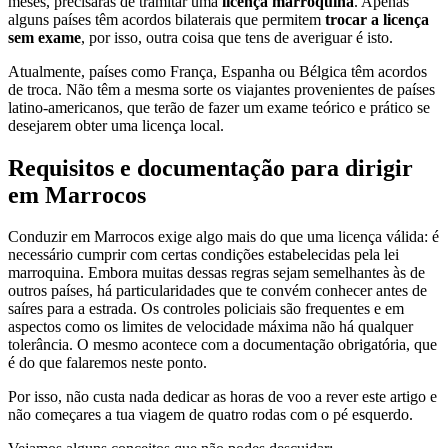
meses, precisarás de tramitar uma
licença marroquina
. Apenas
alguns países têm acordos bilaterais que permitem
trocar a licença
sem exame
, por isso, outra coisa que tens de averiguar é isto.
Atualmente, países como França, Espanha ou Bélgica têm acordos
de troca. Não têm a mesma sorte os viajantes provenientes de países
latino-americanos, que terão de fazer um exame teórico e prático se
desejarem obter uma licença local.
Requisitos e documentação para dirigir
em Marrocos
Conduzir em Marrocos exige algo mais do que uma licença válida: é
necessário cumprir com certas condições estabelecidas pela lei
marroquina. Embora muitas dessas regras sejam semelhantes às de
outros países, há particularidades que te convém conhecer antes de
saíres para a estrada. Os controles policiais são frequentes e em
aspectos como os limites de velocidade máxima não há qualquer
tolerância. O mesmo acontece com a documentação obrigatória, que
é do que falaremos neste ponto.
Por isso, não custa nada dedicar as horas de voo a rever este artigo e
não começares a tua viagem de quatro rodas com o pé esquerdo.