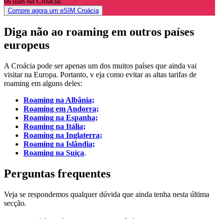
os dias na Croácia.
Compre agora um eSIM Croácia
Diga não ao roaming em outros países
europeus
A Croácia pode ser apenas um dos muitos países que ainda vai
visitar na Europa. Portanto, v eja como evitar as altas tarifas de
roaming em alguns deles:
Roaming na Albânia;
Roaming em Andorra;
Roaming na Espanha;
Roaming na Itália;
Roaming na Inglaterra;
Roaming na Islândia;
Roaming na Suíça
.
Perguntas frequentes
Veja se respondemos qualquer dúvida que ainda tenha nesta última
secção.