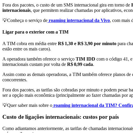
Fora dos pacotes, o custo de um SMS internacional gira em torno de
internacionais
, que permitem realizar chamadas por aplicativos, econ
💡Conheça o serviço de
roaming internacional da Vivo
, com mais d
Ligar para o exterior com a TIM
A TIM cobra em média entre
R$ 1,30 e R$ 3,90 por minuto
para cha
estão entre os mais caros).
A operadora também oferece o serviço
TIM IDD
com o código 41, 
internacionais custam por volta de
R$ 0,99 cada
.
Assim como as demais operadoras, a TIM também oferece planos de d
concorrentes.
Fora dos pacotes, as tarifas são cobradas por minuto e podem pesar b
ser a opção mais econômica (principalmente ao fazer chamadas por
💡Quer saber mais sobre o
roaming internacional da TIM? Confir
Custo de ligações internacionais: custos por país
Como adiantamos anteriormente, as tarifas de chamadas internacionais