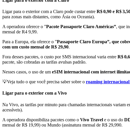
Ligar para o exterior com a Claro
Ligar para o exterior com a Claro pode custar entre
R$ 0,90 e R$ 3,5
para zonas mais distantes, como Ásia ou Oceania).
A operadora oferece o ”
Pacote Passaporte Claro Américas”
, que i
mensal de R4 9,99.
Para a Europa, ela oferece o ”
Passaporte Claro Europa”, que cobre
com um custo mensal de R$ 29,90
.
Fora desses pacotes, o custo por SMS internacional varia entre
R$ 0,6
pacote, são cobradas as tarifas avulsas padrão.
Nesses casos, o uso de um
eSIM internacional com internet ilimita
💡Veja tudo o que você precisa saber sobre o
roaming internacional
Ligar para o exterior com a Vivo
Na Vivo, as tarifas por minuto para chamadas internacionais variam e
acessíveis).
A operadora disponibiliza pacotes como o
Vivo Travel
e o uso do
DD
mensal de R$ 19,99) ou Mundo (assinatura mensal de R$ 29,990.