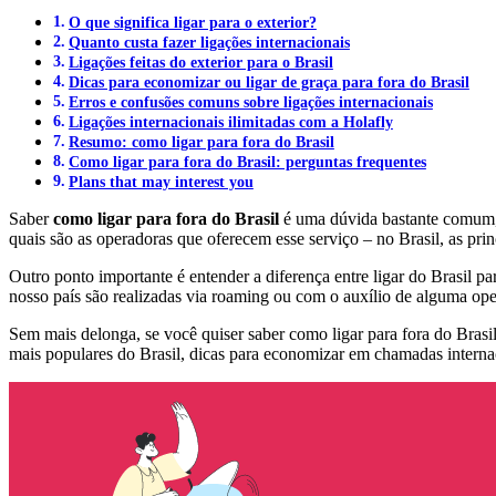
O que significa ligar para o exterior?
Quanto custa fazer ligações internacionais
Ligações feitas do exterior para o Brasil
Dicas para economizar ou ligar de graça para fora do Brasil
Erros e confusões comuns sobre ligações internacionais
Ligações internacionais ilimitadas com a Holafly
Resumo: como ligar para fora do Brasil
Como ligar para fora do Brasil: perguntas frequentes
Plans that may interest you
Saber
como ligar para fora do Brasil
é uma dúvida bastante comum, c
quais são as operadoras que oferecem esse serviço – no Brasil, as pri
Outro ponto importante é entender a diferença entre ligar do Brasil par
nosso país são realizadas via roaming ou com o auxílio de alguma ope
Sem mais delonga, se você quiser saber como ligar para fora do Brasil
mais populares do Brasil, dicas para economizar em chamadas interna