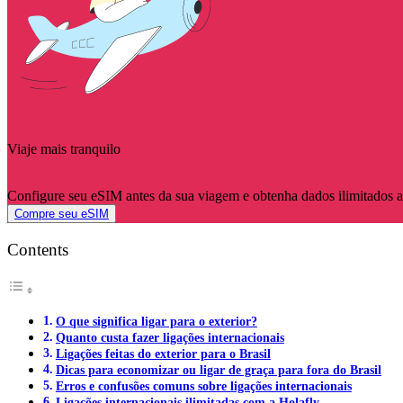
Viaje mais tranquilo
Configure seu eSIM antes da sua viagem e obtenha dados ilimitados 
Compre seu eSIM
Contents
O que significa ligar para o exterior?
Quanto custa fazer ligações internacionais
Ligações feitas do exterior para o Brasil
Dicas para economizar ou ligar de graça para fora do Brasil
Erros e confusões comuns sobre ligações internacionais
Ligações internacionais ilimitadas com a Holafly