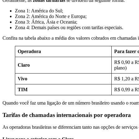
Geralmente, as
zonas tarifárias
se dividem da seguinte forma:
Zona 1: América do Sul;
Zona 2: América do Norte e Europa;
Zona 3: África, Ásia e Oceania;
Zona 4: Demais países ou regiões com tarifas especiais.
Confira na tabela abaixo a média dos valores cobrados em chamadas in
Operadora
Para fazer
R$ 0,90 a R
Claro
plano)
Vivo
R$ 1,20 a R$
TIM
R$ 0,99 a R
Quando você faz uma ligação de um número brasileiro usando o roaming
Tarifas de chamadas internacionais por operadora
As operadoras brasileiras se diferenciam tanto nas opções de serviços