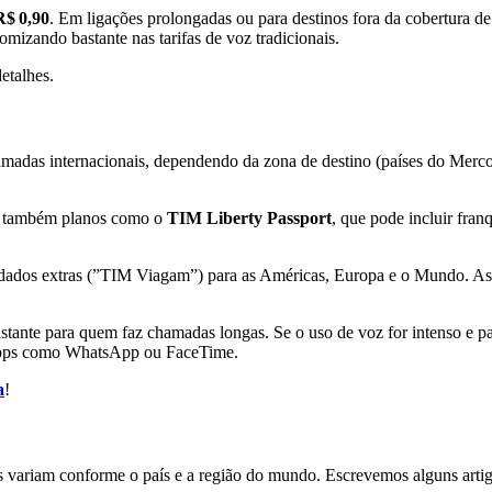
R$ 0,90
. Em ligações prolongadas ou para destinos fora da cobertura de
omizando bastante nas tarifas de voz tradicionais.
etalhes.
madas internacionais, dependendo da zona de destino (países do Merc
e também planos como o
TIM Liberty Passport
, que pode incluir fra
ados extras (”TIM Viagam”) para as Américas, Europa e o Mundo. As a
astante para quem faz chamadas longas. Se o uso de voz for intenso e pa
 apps como WhatsApp ou FaceTime.
a
!
 variam conforme o país e a região do mundo. Escrevemos alguns artigos