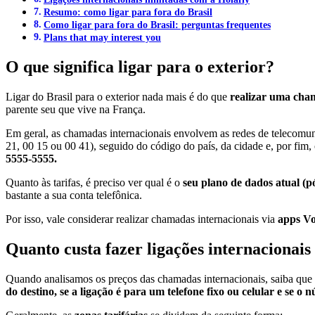
Resumo: como ligar para fora do Brasil
Como ligar para fora do Brasil: perguntas frequentes
Plans that may interest you
O que significa ligar para o exterior?
Ligar do Brasil para o exterior nada mais é do que
realizar uma cha
parente seu que vive na França.
Em geral, as chamadas internacionais envolvem as redes de telecomuni
21, 00 15 ou 00 41), seguido do código do país, da cidade e, por fim
5555-5555.
Quanto às tarifas, é preciso ver qual é o
seu plano de dados atual (p
bastante a sua conta telefônica.
Por isso, vale considerar realizar chamadas internacionais via
apps V
Quanto custa fazer ligações internacionais
Quando analisamos os preços das chamadas internacionais, saiba que as
do destino, se a ligação é para um telefone fixo ou celular e se o n