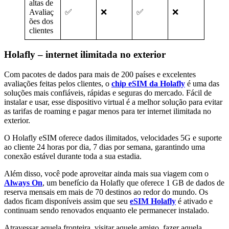
altas de
Avaliaç
✅
❌
✅
❌
ões dos
clientes
Holafly – internet ilimitada no exterior
Com pacotes de dados para mais de 200 países e excelentes
avaliações feitas pelos clientes, o
chip eSIM da Holafly
é uma das
soluções mais confiáveis, rápidas e seguras do mercado. Fácil de
instalar e usar, esse dispositivo virtual é a melhor solução para evitar
as tarifas de roaming e pagar menos para ter internet ilimitada no
exterior.
O Holafly eSIM oferece dados ilimitados, velocidades 5G e suporte
ao cliente 24 horas por dia, 7 dias por semana, garantindo uma
conexão estável durante toda a sua estadia.
Além disso, você pode aproveitar ainda mais sua viagem com o
Always On
, um benefício da Holafly que oferece 1 GB de dados de
reserva mensais em mais de 70 destinos ao redor do mundo. Os
dados ficam disponíveis assim que seu
eSIM Holafly
é ativado e
continuam sendo renovados enquanto ele permanecer instalado.
Atravessar aquela fronteira, visitar aquele amigo, fazer aquela